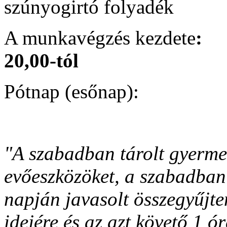
szúnyogirtó folyadék
A munkavégzés kezdete
:
20,00-tól
Pótnap (esőn
"A szabadban tárolt gyermek
evőeszközöket, a szabadban 
napján javasolt összegyűjten
idejére és az azt követő 1 ó