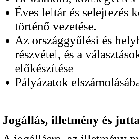
Éves leltár és selejtezés
történő vezetése.
Az országgyűlési és hely
részvétel, és a választás
előkészítése
Pályázatok elszámolásáb
Jogállás, illetmény és jutt
A jogállásra, az illetmény m