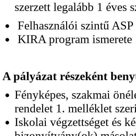
szerzett legalább 1 éves 
Felhasználói szintű ASP 
KIRA program ismerete
A pályázat részeként beny
Fényképes, szakmai önéle
rendelet 1. melléklet szer
Iskolai végzettséget és ké
bizonyítvány(ok) másola