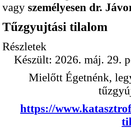
vagy
személyesen
dr. Jávo
Tűzgyujtási tilalom
Részletek
Készült: 2026. máj. 29. 
Mielőtt Égetnénk, leg
tűzgyúj
https://www.katasztrof
ti