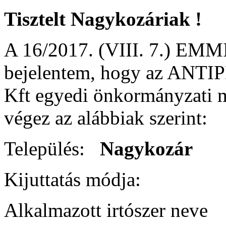
Tisztelt Nagykozáriak !
A 16/2017. (VIII. 7.) EMMI 
bejelentem, hogy az AN
Kft egyedi önkormányzati m
végez az alábbiak szerint:
Település:
Nagyko
Kijuttatás módj
Alkalmazott irtószer 