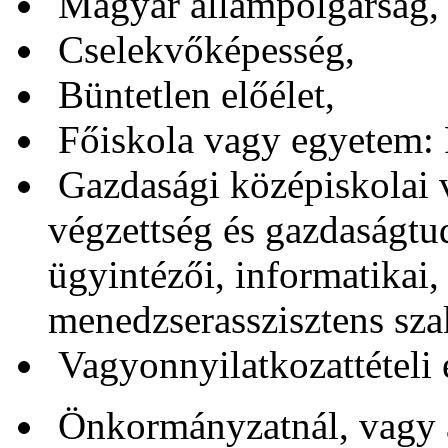
Magyar állampolgárság,
Cselekvőképesség,
Büntetlen előélet,
Főiskola vagy egyetem: 
Gazdasági középiskolai v
végzettség és gazdaságtud
ügyintézői, informatikai,
menedzserasszisztens sza
Vagyonnyilatkozattételi e
Önkormányzatnál, vagy 