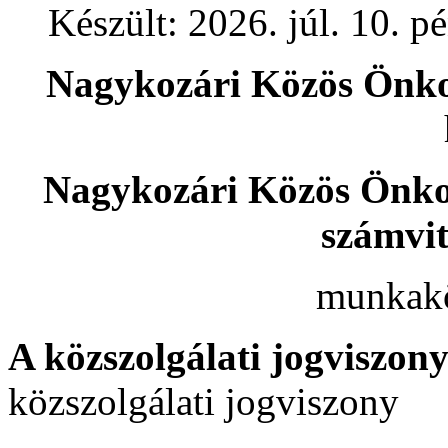
Készült: 2026. júl. 10. p
Nagykozári Közös Önko
Nagykozári Közös Önko
számvit
munkakö
A közszolgálati jogviszon
közszolgálati jogviszony