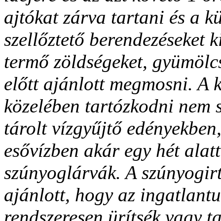
ajtókat zárva tartani és a k
szellőztető berendezéseket k
termő zöldségeket, gyümölc
előtt ajánlott megmosni. A 
közelében tartózkodni nem 
tárolt vízgyűjtő edényekbe
esővízben akár egy hét alatt
szúnyoglárvák. A szúnyogirt
ajánlott, hogy az ingatlant
rendszeresen ürítsék vagy ta