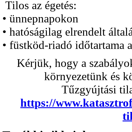
Tilos az égetés:
• ünnepnapokon
• hatóságilag elrendelt által
• füstköd-riadó időtartama a
Kérjük, hogy a szabályok
környezetünk és k
Tűzgyújtási til
https://www.katasztrof
ti