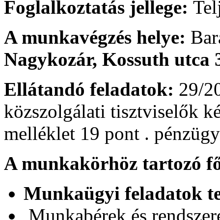
Foglalkoztatás jellege:
Tel
A munkavégzés helye:
Bar
Nagykozár, Kossuth utca 
Ellátandó feladatok:
29/20
közszolgálati tisztviselők ké
melléklet 19 pont . pénzügy
A munkakörhöz tartozó fő
Munkaügyi feladatok tel
Munkabérek és rendszeres