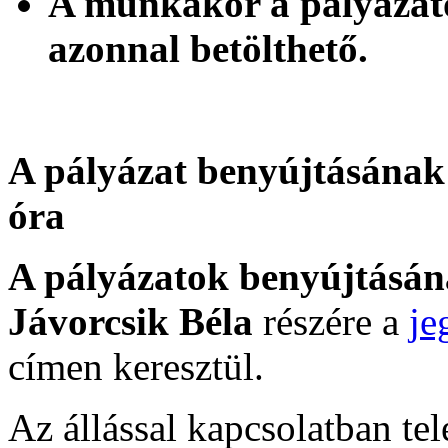
A munkakör a pályázato
azonnal betölthető.
A pályázat benyújtásának 
óra
A pályázatok benyújtásá
Jávorcsik Béla
részére a
je
címen keresztül.
Az állással kapcsolatban te