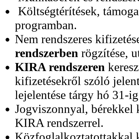
Költségtérítések, támoga
programban.
Nem rendszeres kifizetés
rendszerben
rögzítése, u
KIRA rendszeren
kereszt
kifizetésekről szóló jelen
lejelentése tárgy hó 31-ig
Jogviszonnyal, bérekkel k
KIRA rendszerrel.
Közfoglalkoztatottakkal k