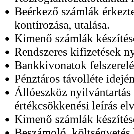
Beérkező számlák érkeztet
kontírozása, utalása.
Kimenő számlák készítése
Rendszeres kifizetések ny
Bankkivonatok felszerelé
Pénztáros távolléte idején
Állóeszköz nyilvántartás
értékcsökkenési leírás el
Kimenő számlák készítés
Beszámoló, költségvetés