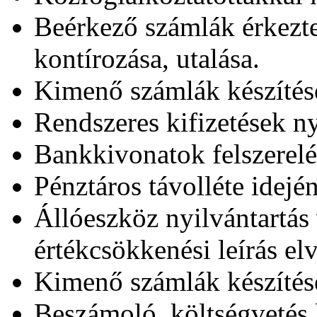
Beérkező számlák érkeztet
kontírozása, utalása.
Kimenő számlák készítése
Rendszeres kifizetések ny
Bankkivonatok felszerelé
Pénztáros távolléte idején
Állóeszköz nyilvántartás
értékcsökkenési leírás el
Kimenő számlák készítés
Beszámoló, költségvetés