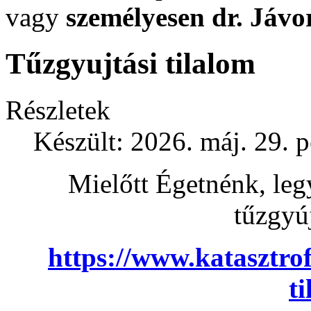
vagy
személyesen
dr. Jávo
Tűzgyujtási tilalom
Részletek
Készült: 2026. máj. 29. 
Mielőtt Égetnénk, leg
tűzgyúj
https://www.katasztrof
ti