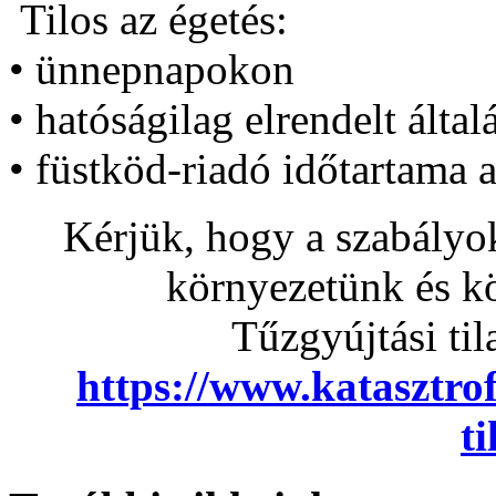
Tilos az égetés:
• ünnepnapokon
• hatóságilag elrendelt által
• füstköd-riadó időtartama a
Kérjük, hogy a szabályok
környezetünk és k
Tűzgyújtási til
https://www.katasztrof
ti