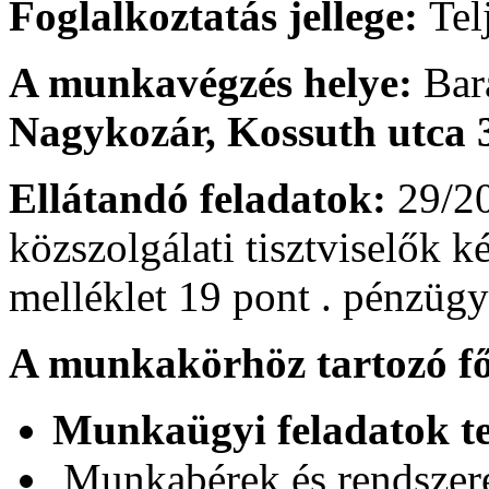
Foglalkoztatás jellege:
Tel
A munkavégzés helye:
Bar
Nagykozár, Kossuth utca 
Ellátandó feladatok:
29/20
közszolgálati tisztviselők ké
melléklet 19 pont . pénzügy
A munkakörhöz tartozó fő
Munkaügyi feladatok tel
Munkabérek és rendszeres