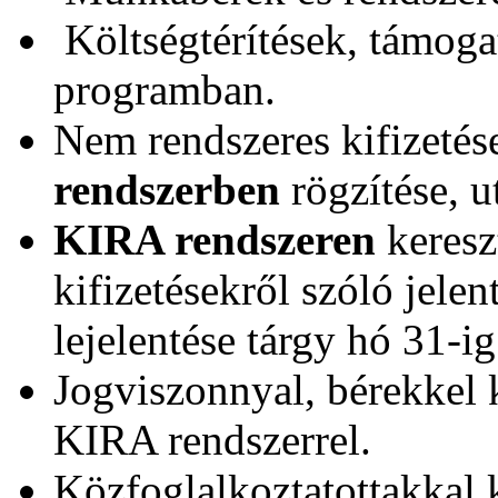
Költségtérítések, támoga
programban.
Nem rendszeres kifizetés
rendszerben
rögzítése, u
KIRA rendszeren
kereszt
kifizetésekről szóló jelen
lejelentése tárgy hó 31-ig
Jogviszonnyal, bérekkel k
KIRA rendszerrel.
Közfoglalkoztatottakkal k