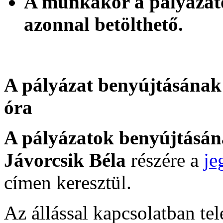
A munkakör a pályázato
azonnal betölthető.
A pályázat benyújtásának 
óra
A pályázatok benyújtásá
Jávorcsik Béla
részére a
je
címen keresztül.
Az állással kapcsolatban te