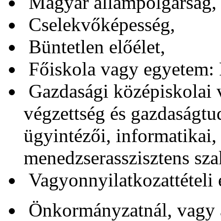
Magyar állampolgárság,
Cselekvőképesség,
Büntetlen előélet,
Főiskola vagy egyetem: 
Gazdasági középiskolai v
végzettség és gazdaságtud
ügyintézői, informatikai,
menedzserasszisztens sza
Vagyonnyilatkozattételi e
Önkormányzatnál, vagy 