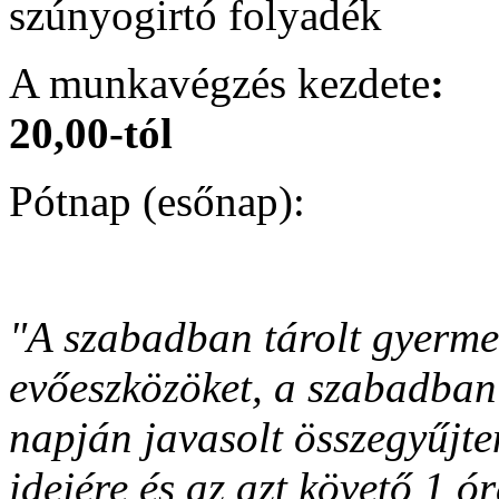
szúnyogirtó folyadék
A munkavégzés kezdete
:
20,00-tól
Pótnap (esőn
"A szabadban tárolt gyermek
evőeszközöket, a szabadban 
napján javasolt összegyűjten
idejére és az azt követő 1 ó