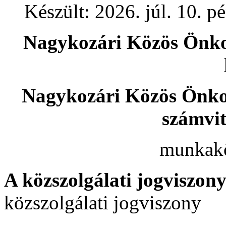
Készült: 2026. júl. 10. p
Nagykozári Közös Önko
Nagykozári Közös Önko
számvit
munkakö
A közszolgálati jogviszon
közszolgálati jogviszony