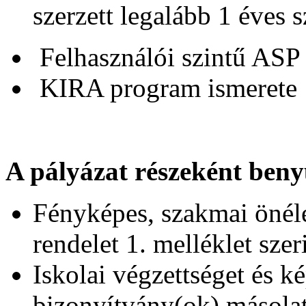
szerzett legalább 1 éves 
Felhasználói szintű ASP 
KIRA program ismerete
A pályázat részeként beny
Fényképes, szakmai önéle
rendelet 1. melléklet szer
Iskolai végzettséget és ké
bizonyítvány(ok) másola