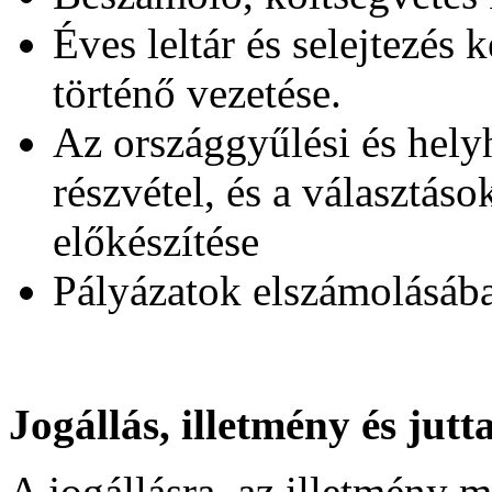
Éves leltár és selejtezés
történő vezetése.
Az országgyűlési és hely
részvétel, és a választás
előkészítése
Pályázatok elszámolásáb
Jogállás, illetmény és jutt
A jogállásra, az illetmény m