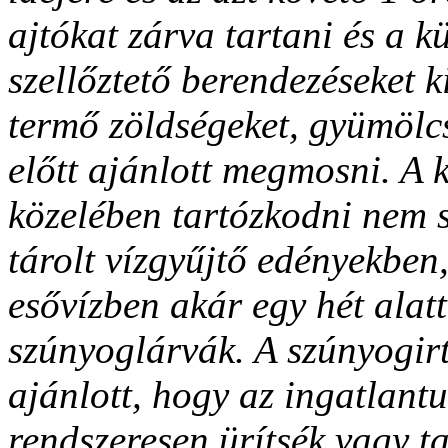
ajtókat zárva tartani és a k
szellőztető berendezéseket k
termő zöldségeket, gyümölc
előtt ajánlott megmosni. A 
közelében tartózkodni nem 
tárolt vízgyűjtő edényekbe
esővízben akár egy hét alatt
szúnyoglárvák. A szúnyogirt
ajánlott, hogy az ingatlant
rendszeresen ürítsék vagy ta