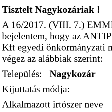
Tisztelt Nagykozáriak !
A 16/2017. (VIII. 7.) EMMI 
bejelentem, hogy az AN
Kft egyedi önkormányzati m
végez az alábbiak szerint:
Település:
Nagyko
Kijuttatás módj
Alkalmazott irtószer 