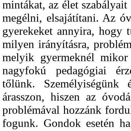
mintákat, az élet szabályait
megélni, elsajátítani. Az 
gyerekeket annyira, hogy t
milyen irányításra, problé
melyik gyermeknél mikor 
nagyfokú pedagógiai érzé
tőlünk. Személyiségünk é
árasszon, hiszen az óvod
problémával hozzánk fordulh
fogunk. Gondok esetén hag