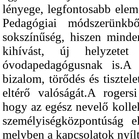
lényege, legfontosabb ele
Pedagógiai módszerünkb
sokszínűség, hiszen minde
kihívást, új helyzet
óvodapedagógusnak is.A 
bizalom, törődés és tiszte
eltérő valóságát.A rogers
hogy az egész nevelő kolle
személyiségközpontúság el
melyben a kapcsolatok nyílta