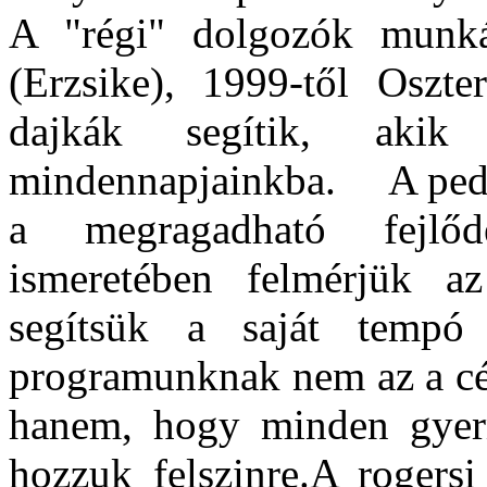
A "régi" dolgozók munká
(Erzsike), 1999-től Oszte
dajkák segítik, akik 
mindennapjainkba. A pedag
a megragadható fejlődé
ismeretében felmérjük a
segítsük a saját tempó s
programunknak nem az a cél
hanem, hogy minden gyerm
hozzuk felszinre.A rogersi