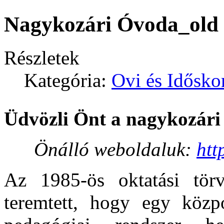
Nagykozári Óvoda_old
Részletek
Kategória:
Ovi és Idősko
Üdvözli Önt a nagykozár
Önálló weboldaluk:
htt
Az 1985-ös oktatási törv
teremtett, hogy egy közpo