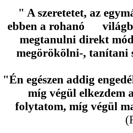
" A szeretetet, az egym
ebben a rohanó világb
megtanulni direkt módo
megörökölni-, tanítani s
"Én egészen addig enged
míg végül elkezdem a
folytatom, míg végül m
(