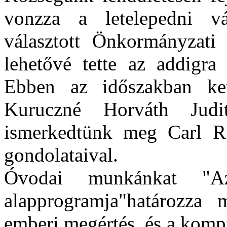
vonzza a letelepedni v
választott Önkormányzati 
lehetővé tette az addigra
Ebben az időszakban ker
Kuruczné Horváth Judi
ismerkedtünk meg Carl R.
gondolataival.
Óvodai munkánkat "Az
alapprogramja"határozza 
emberi megértés, és a komp