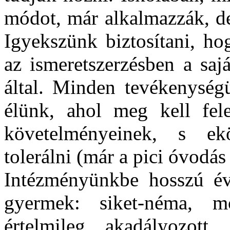
módot, már alkalmazzák, de
Igyekszünk biztosítani, h
az ismeretszerzésben a saját
által. Minden tevékenység
élünk, ahol meg kell fel
követelményeinek, s ek
tolerálni (már a pici óvodás
Intézményünkbe hosszú évek
gyermek: siket-néma, moz
értelmileg akadályozott.