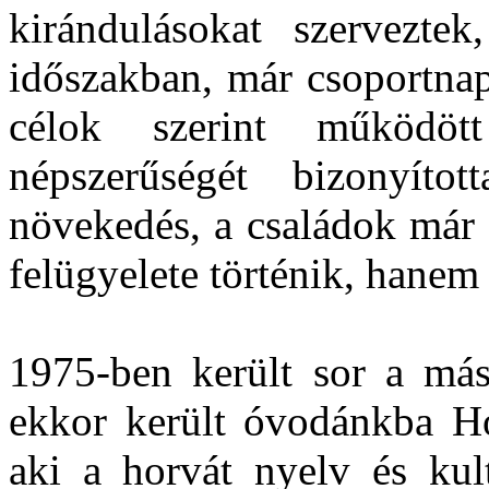
kirándulásokat szerveztek
időszakban, már csoportnapl
célok szerint működö
népszerűségét bizonyíto
növekedés, a családok már
felügyelete történik, hanem 
1975-ben került sor a máso
ekkor került óvodánkba Hor
aki a horvát nyelv és ku