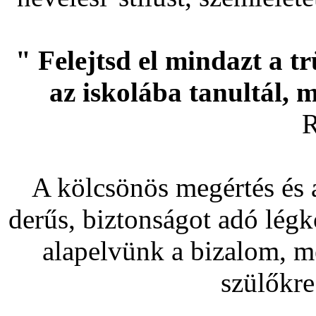
" Felejtsd el mindazt a t
az iskolába tanultál, 
R
A kölcsönös megértés és a
derűs, biztonságot adó lég
alapelvünk a bizalom, me
szülőkre