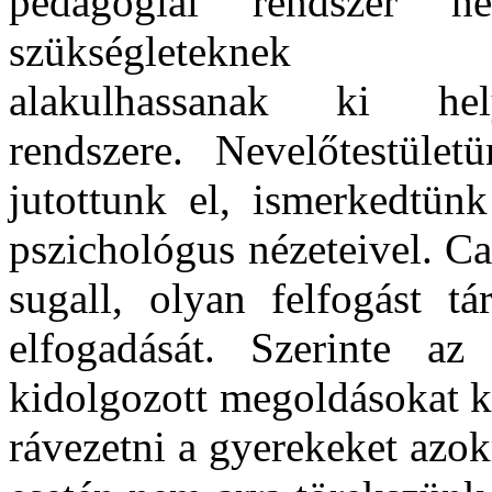
pedagógiai rendszer h
szükségleteknek 
alakulhassanak ki hel
rendszere. Nevelőtestület
jutottunk el, ismerkedtün
pszichológus nézeteivel. Ca
sugall, olyan felfogást t
elfogadását. Szerinte az
kidolgozott megoldásokat k
rávezetni a gyerekeket azo