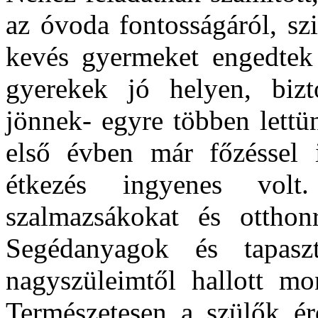
az óvoda fontosságáról, sz
kevés gyermeket engedtek 
gyerekek jó helyen, biz
jönnek- egyre többen lettü
első évben már főzéssel 
étkezés ingyenes vol
szalmazsákokat és otthonr
Segédanyagok és tapaszt
nagyszüleimtől hallott mo
Természetesen a szülők ér