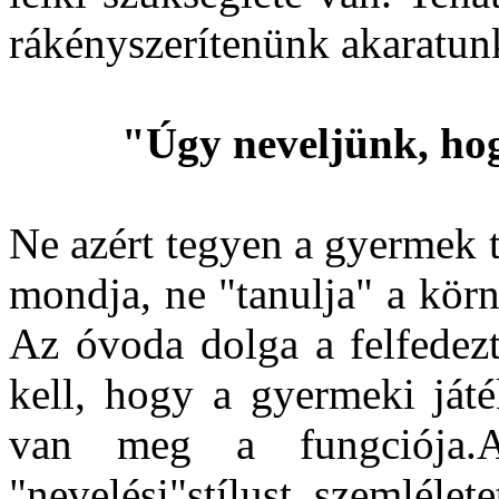
rákényszerítenünk akaratun
"Úgy neveljünk, ho
Ne azért tegyen a gyermek 
mondja, ne "tanulja" a kör
Az óvoda dolga a felfedez
kell, hogy a gyermeki játé
van meg a fungciója.A 
"nevelési"stílust, szemlélete