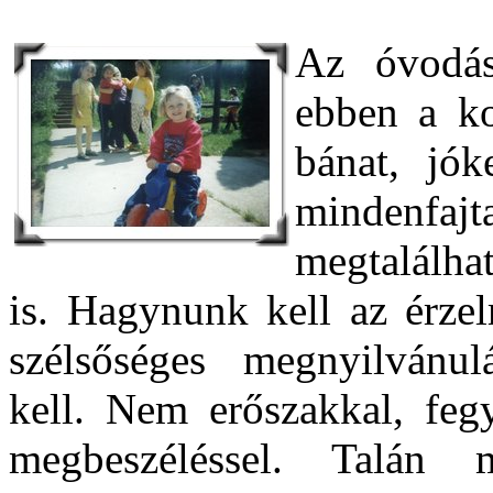
Az óvodás
ebben a ko
bánat, jók
mindenfa
megtalálh
is. Hagynunk kell az érzel
szélsőséges megnyilvánul
kell. Nem erőszakkal, fegy
megbeszéléssel. Talán