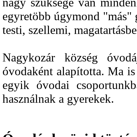
nagy szüksége van minden
egyretöbb úgymond "más" gy
testi, szellemi, magatartásb
Nagykozár község óvodá
óvodaként alapította. Ma i
egyik óvodai csoportunkb
használnak a gyerekek.