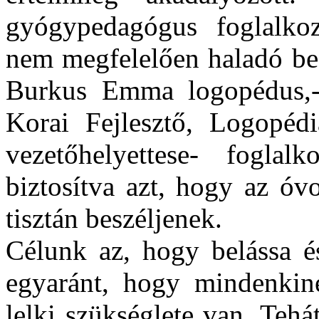
gyógypedagógus foglalkoz
nem megfelelően haladó be
Burkus Emma logopédus,
Korai Fejlesztő, Logopédi
vezetőhelyettese- foglal
biztosítva azt, hogy az óv
tisztán beszéljenek.
Célunk az, hogy belássa é
egyaránt, hogy mindenkine
lelki szükséglete van. Te