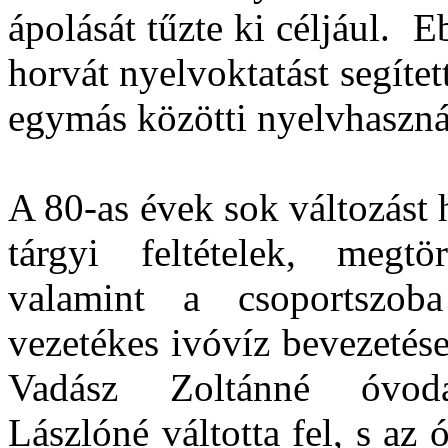
ápolását tűzte ki céljául. 
horvát nyelvoktatást segíte
egymás közötti nyelvhaszná
A 80-as évek sok változást h
tárgyi feltételek, megt
valamint a csoportszoba 
vezetékes ivóvíz bevezetése,
Vadász Zoltánné óvoda
Lászlóné váltotta fel, s a