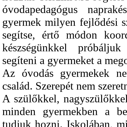
óvodapedagógus napraké
gyermek milyen fejlődési s
segítse, értő módon koord
készségünkkel próbáljuk 
segíteni a gyermeket a meg
Az óvodás gyermekek neve
család. Szerepét nem szeretn
A szülőkkel, nagyszülőkke
minden gyermekben a be
tudjuk hozni. Iskolában, m