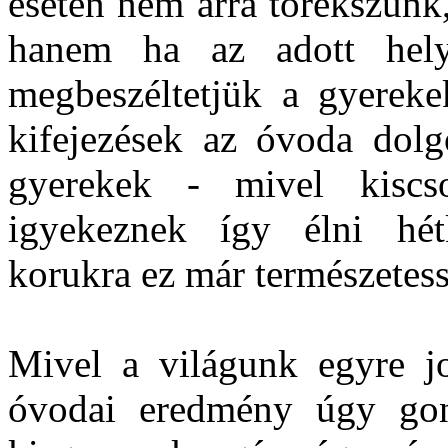
esetén nem arra törekszünk
hanem ha az adott hel
megbeszéltetjük a gyerek
kifejezések az óvoda dolg
gyerekek - mivel kiscso
igyekeznek így élni hét
korukra ez már természetess
Mivel a világunk egyre jo
óvodai eredmény úgy gon