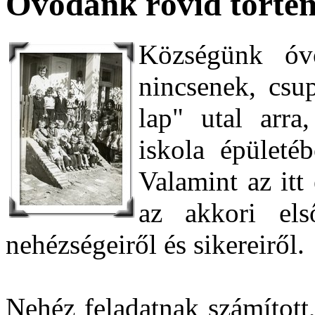
Óvodánk rövid történ
Községünk óvo
nincsenek, csup
lap" utal arra
iskola épületé
Valamint az itt
az akkori el
nehézségeiről és sikereiről.
Nehéz feladatnak számítot