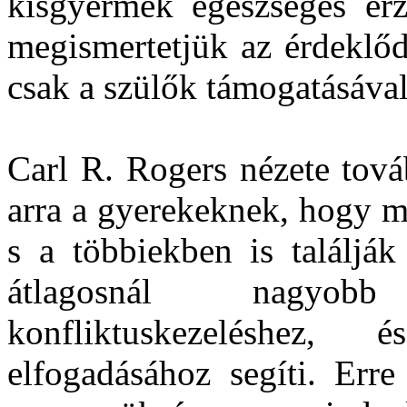
kisgyermek egészséges érz
megismertetjük az érdeklőd
csak a szülők támogatásáva
Carl R. Rogers nézete továb
arra a gyerekeknek, hogy m
s a többiekben is találjá
átlagosnál nagyobb 
konfliktuskezeléshez
elfogadásához segíti. Erre