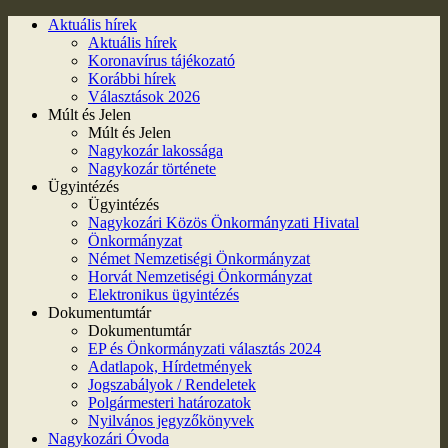
Aktuális hírek
Aktuális hírek
Koronavírus tájékozató
Korábbi hírek
Választások 2026
Múlt és Jelen
Múlt és Jelen
Nagykozár lakossága
Nagykozár története
Ügyintézés
Ügyintézés
Nagykozári Közös Önkormányzati Hivatal
Önkormányzat
Német Nemzetiségi Önkormányzat
Horvát Nemzetiségi Önkormányzat
Elektronikus ügyintézés
Dokumentumtár
Dokumentumtár
EP és Önkormányzati választás 2024
Adatlapok, Hírdetmények
Jogszabályok / Rendeletek
Polgármesteri határozatok
Nyilvános jegyzőkönyvek
Nagykozári Óvoda