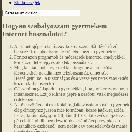
Elérhetőségek
Hogyan szabályozzam gyermekem
Internet használatát?
A számítógépet a lakás egy közös, szem előtt lévő részén
helyezzük el, ahol bármikor rá lehet nézni a gyermekre.
Fontos azon programok és módszerek ismerete, amelyekkel
korlátozni lehet egyes oldalak használatát.
Meg kell tanítani a gyermekkel, hogy ne álljon szóba
idegenekkel, ne adja meg telefonszámát, címét stb.
Beszélgetni kell a biztonságos és a veszélyes netes viselkedés
közötti különbségekről.
Célszerű megállapodni a gyermekkel, hogy mikor és mennyit
internetezhet. Ezt jó kiírni a gépre a későbbi viták megelőzése
érdekében.
A kötelező óvodai és iskolai foglalkozásokon kívül a gyermek
elég élményhez jusson más formában: közös játék, rajzolás,
festés, kirándulás, sport!!!!, tánc!!!! Ezáltal kevés ideje lesz a
gép előtt ülni, ill. nem lesz több a számítógép egy okosan
használható eszköznél, nem pedig egy pótcselekvés és mánia
megtestesítője lesz.