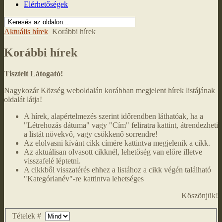
Elérhetőségek
Aktuális hírek
Korábbi hírek
Korábbi hírek
Tisztelt Látogató!
Nagykozár Község weboldalán korábban megjelent hírek listájának
oldalát látja!
A hírek, alapértelmezés szerint időrendben láthatóak, ha a
"Létrehozás dátuma" vagy "Cím" feliratra kattint, átrendezheti
a listát növekvő, vagy csökkenő sorrendre!
Az elolvasni kívánt cikk címére kattintva megjelenik a cikk.
Az aktuálisan olvasott cikknél, lehetőség van előre illetve
visszafelé léptetni.
A cikkből visszatérés ehhez a listához a cikk végén található
"Kategórianév"-re kattintva lehetséges
Köszönjük!
Tételek #