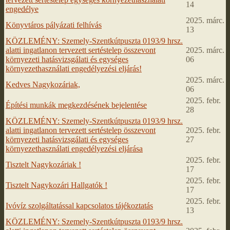
14
engedélye
2025. márc.
Könyvtáros pályázati felhívás
13
KÖZLEMÉNY: Szemely-Szentkútpuszta 0193/9 hrsz.
alatti ingatlanon tervezett sertéstelep összevont
2025. márc.
környezeti hatásvizsgálati és egységes
06
környezethasználati engedélyezési eljárás!
2025. márc.
Kedves Nagykozáriak,
06
2025. febr.
Építési munkák megkezdésének bejelentése
28
KÖZLEMÉNY: Szemely-Szentkútpuszta 0193/9 hrsz.
alatti ingatlanon tervezett sertéstelep összevont
2025. febr.
környezeti hatásvizsgálati és egységes
27
környezethasználati engedélyezési eljárása
2025. febr.
Tisztelt Nagykozáriak !
17
2025. febr.
Tisztelt Nagykozári Hallgatók !
17
2025. febr.
Ivóvíz szolgáltatással kapcsolatos tájékoztatás
13
KÖZLEMÉNY: Szemely-Szentkútpuszta 0193/9 hrsz.