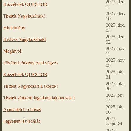
2025. dec.
Közzététel: QUESTOR
11
2025. dec.
Tisztelt Nagykozáriak!
10
2025. dec.
Hirdetmény
03
2025. dec.
Kedves Nagykozáriak!
02
2025. nov.
Meghívó!
11
2025. nov.
Fővárosi törvényszéki végzés
05
2025. okt.
Közzététel: QUESTOR
31
2025. okt.
Tisztelt Nagykozári Lakosok!
30
2025. okt.
Tisztelt zártkerti ingatlantulajdonosok !
14
2025. okt.
Ajánlattételi felhívás
06
2025.
Figyelem: Útlezárás
szept. 24
2025.