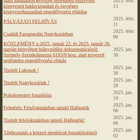
alatti ingatlanon tervezett sertéstelep összevont
2025. febr.
környezeti hatásvizsgálati és egységes
13
környezethasználati engedélyezési eljárása
2025. febr.
PÁLYÁZATI FELHÍVÁS
11
2025. febr.
Családi Farsangolás Nagykozárban
06
KÖZLEMÉNY a 2025. január 22. és 2025. január 26.
napján benyújtott hiánypótlási dokumentációról:
2025. jan.
Szemely-Szentkútpuszta 0193/9 hrsz. alatt tervezett
30
sertéstelep engedélyezési eljárás
2025. jan.
Tisztelt Lakosok !
30
2025. jan.
Tisztelt Nagykozáriak !
28
2025. jan.
Polgármesteri fogadóóra
10
2025. jan.
Felmérés: Felsőoktatásban tanuló Hallgatók
06
2025. jan.
Tisztelt felsőoktatásban tanuló Hallgatók!
06
2025. jan.
Tájékoztatás a körzeti megbízott fogadóórájáról
02