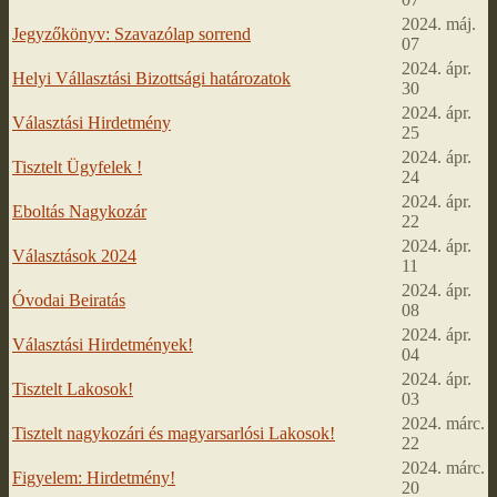
2024. máj.
Jegyzőkönyv: Szavazólap sorrend
07
2024. ápr.
Helyi Vállasztási Bizottsági határozatok
30
2024. ápr.
Választási Hirdetmény
25
2024. ápr.
Tisztelt Ügyfelek !
24
2024. ápr.
Eboltás Nagykozár
22
2024. ápr.
Választások 2024
11
2024. ápr.
Óvodai Beiratás
08
2024. ápr.
Választási Hirdetmények!
04
2024. ápr.
Tisztelt Lakosok!
03
2024. márc.
Tisztelt nagykozári és magyarsarlósi Lakosok!
22
2024. márc.
Figyelem: Hirdetmény!
20