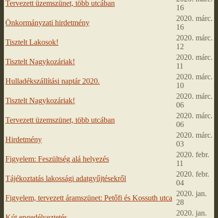
Tervezett üzemszünet, több utcában
16
2020. márc.
Önkormányzati hirdetmény
16
2020. márc.
Tisztelt Lakosok!
12
2020. márc.
Tisztelt Nagykozáriak!
11
2020. márc.
Hulladékszállítási naptár 2020.
10
2020. márc.
Tisztelt Nagykozáriak!
06
2020. márc.
Tervezett üzemszünet, több utcában
06
2020. márc.
Hirdetmény
03
2020. febr.
Figyelem: Feszültség alá helyezés
11
2020. febr.
Tájékoztatás lakossági adatgyűjtésekről
04
2020. jan.
Figyelem, tervezett áramszünet: Petőfi és Kossuth utca
28
2020. jan.
Kút engedélyeztetés