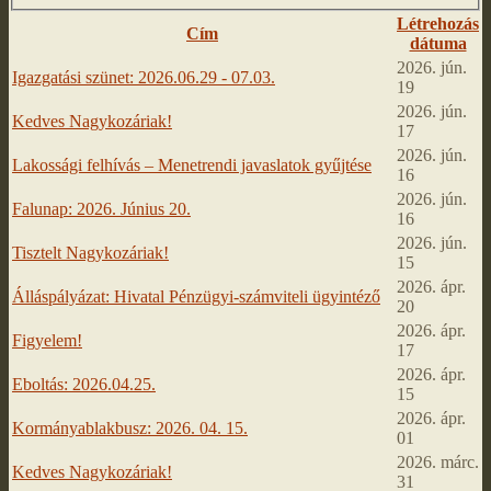
Létrehozás
Cím
dátuma
2026. jún.
Igazgatási szünet: 2026.06.29 - 07.03.
19
2026. jún.
Kedves Nagykozáriak!
17
2026. jún.
Lakossági felhívás – Menetrendi javaslatok gyűjtése
16
2026. jún.
Falunap: 2026. Június 20.
16
2026. jún.
Tisztelt Nagykozáriak!
15
2026. ápr.
Álláspályázat: Hivatal Pénzügyi-számviteli ügyintéző
20
2026. ápr.
Figyelem!
17
2026. ápr.
Eboltás: 2026.04.25.
15
2026. ápr.
Kormányablakbusz: 2026. 04. 15.
01
2026. márc.
Kedves Nagykozáriak!
31