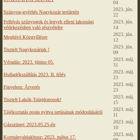
04
2023. jún.
Szúnyog-gyérítés Nagykozár területén
22
Felhívás szúnyogok és legyek elleni lakossági
2023. jún.
védekezésben való részvételre
14
2023. jún.
Meghívó Közgyűlésre
12
2023. jún.
Tisztelt Nagykozáriak !
09
2023. máj.
Véradás: 2023. június 05.
31
2023. máj.
Hulladékszállítás 2023. II. félév
23
2023. máj.
Figyelem: Árverés
23
2023. máj.
Tisztelt Lakók,Tulajdonosok!
15
2023. máj.
Tájékoztatás posta nyitva tartásának módosításáról
11
2023. máj.
Gázszünet: 2023.05.25-én
10
2023. máj.
Kormányablakbusz: 2023. május 17.
08