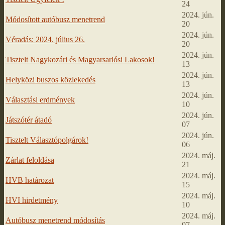
24
2024. jún.
Módosított autóbusz menetrend
20
2024. jún.
Véradás: 2024. július 26.
20
2024. jún.
Tisztelt Nagykozári és Magyarsarlósi Lakosok!
13
2024. jún.
Helyközi buszos közlekedés
13
2024. jún.
Választási erdmények
10
2024. jún.
Játszótér átadó
07
2024. jún.
Tisztelt Választópolgárok!
06
2024. máj.
Zárlat feloldása
21
2024. máj.
HVB határozat
15
2024. máj.
HVI hirdetmény
10
2024. máj.
Autóbusz menetrend módosítás
07