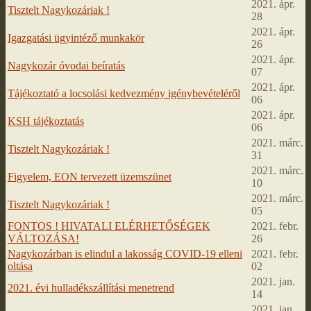
2021. ápr.
Tisztelt Nagykozáriak !
28
2021. ápr.
Igazgatási ügyintéző munkakör
26
2021. ápr.
Nagykozár óvodai beíratás
07
2021. ápr.
Tájékoztató a locsolási kedvezmény igénybevételéről
06
2021. ápr.
KSH tájékoztatás
06
2021. márc.
Tisztelt Nagykozáriak !
31
2021. márc.
Figyelem, EON tervezett üzemszünet
10
2021. márc.
Tisztelt Nagykozáriak !
05
FONTOS ! HIVATALI ELÉRHETŐSÉGEK
2021. febr.
VÁLTOZÁSA!
26
Nagykozárban is elindul a lakosság COVID-19 elleni
2021. febr.
oltása
02
2021. jan.
2021. évi hulladékszállítási menetrend
14
2021. jan.