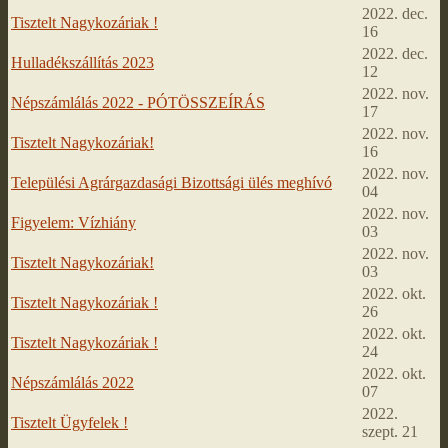
2022. dec.
Tisztelt Nagykozáriak !
16
2022. dec.
Hulladékszállítás 2023
12
2022. nov.
Népszámlálás 2022 - PÓTÖSSZEÍRÁS
17
2022. nov.
Tisztelt Nagykozáriak!
16
2022. nov.
Települési Agrárgazdasági Bizottsági ülés meghívó
04
2022. nov.
Figyelem: Vízhiány
03
2022. nov.
Tisztelt Nagykozáriak!
03
2022. okt.
Tisztelt Nagykozáriak !
26
2022. okt.
Tisztelt Nagykozáriak !
24
2022. okt.
Népszámlálás 2022
07
2022.
Tisztelt Ügyfelek !
szept. 21