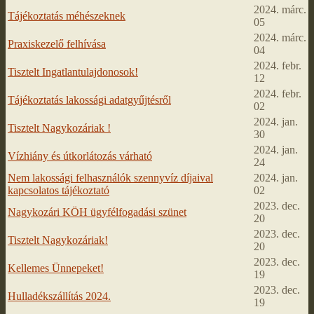
2024. márc.
Tájékoztatás méhészeknek
05
2024. márc.
Praxiskezelő felhívása
04
2024. febr.
Tisztelt Ingatlantulajdonosok!
12
2024. febr.
Tájékoztatás lakossági adatgyűjtésről
02
2024. jan.
Tisztelt Nagykozáriak !
30
2024. jan.
Vízhiány és útkorlátozás várható
24
Nem lakossági felhasználók szennyvíz díjaival
2024. jan.
kapcsolatos tájékoztató
02
2023. dec.
Nagykozári KÖH ügyfélfogadási szünet
20
2023. dec.
Tisztelt Nagykozáriak!
20
2023. dec.
Kellemes Ünnepeket!
19
2023. dec.
Hulladékszállítás 2024.
19