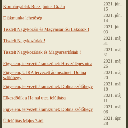
2021. jún.
Kormányablak Busz június 16.-án
15
2021. jún.
Diákmunka lehetőség
14
2021. jún.
Tisztelt Nagykozári és Magyarsarlósi Lakosok !
03
2021. máj.
Tisztelt Nagykozáriak !
31
2021. máj.
Tisztelt Nagykozáriak és Magyarsarlósiak !
31
2021. máj.
Figyelem, tervezett áramszünet: Hosszúlépés utca
26
Figyelem, ÚJRA tervezett áramszünet: Dolina
2021. máj.
szőlőhegy
20
2021. máj.
Figyelem, tervezett áramszünet: Dolina szőlőhegy
18
2021. máj.
Elkezdődik a Hajnal utca felújítása
11
2021. máj.
Figyelem, tervezett áramszünet: Dolina szőlőhegy
06
2021. ápr.
Útfelújítás Május 3-tól
28