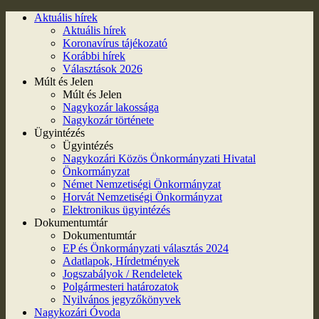
Aktuális hírek
Aktuális hírek
Koronavírus tájékozató
Korábbi hírek
Választások 2026
Múlt és Jelen
Múlt és Jelen
Nagykozár lakossága
Nagykozár története
Ügyintézés
Ügyintézés
Nagykozári Közös Önkormányzati Hivatal
Önkormányzat
Német Nemzetiségi Önkormányzat
Horvát Nemzetiségi Önkormányzat
Elektronikus ügyintézés
Dokumentumtár
Dokumentumtár
EP és Önkormányzati választás 2024
Adatlapok, Hírdetmények
Jogszabályok / Rendeletek
Polgármesteri határozatok
Nyilvános jegyzőkönyvek
Nagykozári Óvoda