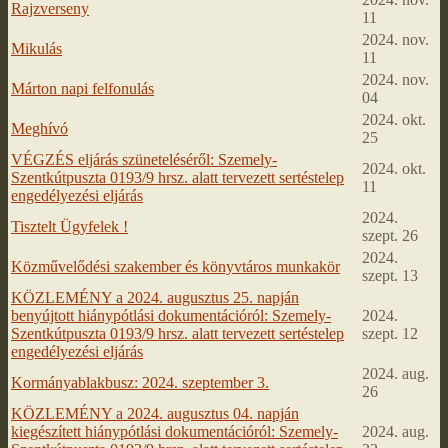
Rajzverseny
11
2024. nov.
Mikulás
11
2024. nov.
Márton napi felfonulás
04
2024. okt.
Meghívó
25
VÉGZÉS eljárás szüneteléséről: Szemely-
2024. okt.
Szentkútpuszta 0193/9 hrsz. alatt tervezett sertéstelep
11
engedélyezési eljárás
2024.
Tisztelt Ügyfelek !
szept. 26
2024.
Közművelődési szakember és könyvtáros munkakör
szept. 13
KÖZLEMÉNY a 2024. augusztus 25. napján
benyújtott hiánypótlási dokumentációról: Szemely-
2024.
Szentkútpuszta 0193/9 hrsz. alatt tervezett sertéstelep
szept. 12
engedélyezési eljárás
2024. aug.
Kormányablakbusz: 2024. szeptember 3.
26
KÖZLEMÉNY a 2024. augusztus 04. napján
kiegészített hiánypótlási dokumentációról: Szemely-
2024. aug.