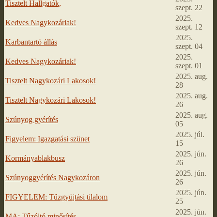
Tisztelt Hallgatók,
szept. 22
2025.
Kedves Nagykozáriak!
szept. 12
2025.
Karbantartó állás
szept. 04
2025.
Kedves Nagykozáriak!
szept. 01
2025. aug.
Tisztelt Nagykozári Lakosok!
28
2025. aug.
Tisztelt Nagykozári Lakosok!
26
2025. aug.
Szúnyog gyérítés
05
2025. júl.
Figyelem: Igazgatási szünet
15
2025. jún.
Kormányablakbusz
26
2025. jún.
Szúnyoggyérítés Nagykozáron
26
2025. jún.
FIGYELEM: Tűzgyújtási tilalom
25
2025. jún.
MA: Tűzóltó minősítés