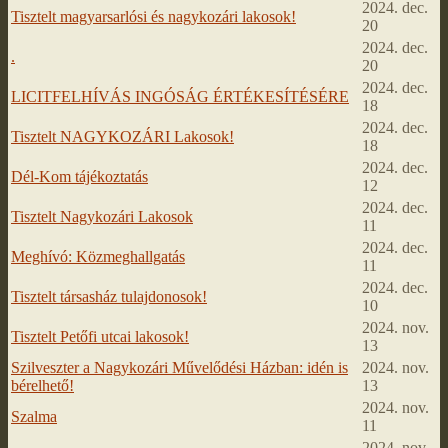
2024. dec.
Tisztelt magyarsarlósi és nagykozári lakosok!
20
2024. dec.
.
20
2024. dec.
LICITFELHÍVÁS INGÓSÁG ÉRTÉKESÍTÉSÉRE
18
2024. dec.
Tisztelt NAGYKOZÁRI Lakosok!
18
2024. dec.
Dél-Kom tájékoztatás
12
2024. dec.
Tisztelt Nagykozári Lakosok
11
2024. dec.
Meghívó: Közmeghallgatás
11
2024. dec.
Tisztelt társasház tulajdonosok!
10
2024. nov.
Tisztelt Petőfi utcai lakosok!
13
Szilveszter a Nagykozári Művelődési Házban: idén is
2024. nov.
bérelhető!
13
2024. nov.
Szalma
11
2024. nov.