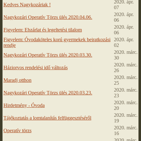
2020. ápr.
Kedves Nagykozáriak !
07
2020. ápr.
Nagykozári Operatív Törzs ülés 2020.04.06.
06
2020. ápr.
Figyelem: Ebzárlat és legeltetési tilalom
06
Figyelem: Óvodaköteles korú gyermekek beiratkozási
2020. ápr.
rendje
02
2020. márc.
Nagykozári Operatív Törzs ülés 2020.03.30.
30
2020. márc.
Háziorvos rendelési idő változás
26
2020. márc.
Maradj otthon
25
2020. márc.
Nagykozári Operatív Törzs ülés 2020.03.23.
23
2020. márc.
Hirdetmény - Óvoda
20
2020. márc.
Tájékoztatás a lomtalanítás felfüggesztéséről
19
2020. márc.
Operatív törzs
16
2020. márc.