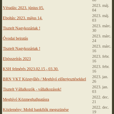
2023. máj.
Véradás: 2023. június 05.
04
2023. máj.
Eboltás: 2023. május 14.
03
2023. márc.
Tisztelt Nagykozáriak !
30
2023. márc.
Óvodai beiratás
24
2023. márc.
Tisztelt Nagykozáriak !
16
2023. febr.
Ebösszeírás 2023
16
2023. febr.
KSH felmérés 2023.02.15 - 03.30.
16
2023. jan.
BRN VKT Közgyűlés / Meghívó előterjesztésekkel
26
2023. jan.
Tisztelt Vállalkozók - vállalkozások!
03
2022. dec.
Meghívó Közmeghallgatásra
21
2022. dec.
Közlemény: Mobil bankfiók megszünése
19