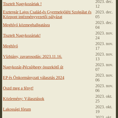
2023. dec.
Tisztelt Nagykozáriak !
12
Esztergár Lajos Család-és Gyermekjóléti Szolgálat és
2023. dec.
Központ intézményvezetői pályázat
05
2023. dec.
Meghívó közmeghallgatásra
04
2023. nov.
Tisztelt Nagykozáriak!
24
2023. nov.
Meghívó
17
2023. nov.
Vízhiány, zavarosodás: 2023.11.16.
13
2023. nov.
Nagykozár-Pécsújhegy összekötő út
07
2023. nov.
EP és Önkormányzati választás 2024
06
2023. nov.
Oszd meg a fényt!
06
2023. okt.
Közlemény: Választások
25
2023. okt.
Lakossági fórum
19
2023. okt.