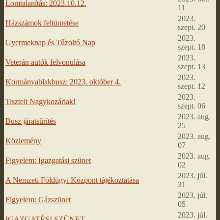
Lomtalanítás: 2023.10.12.
11
2023.
Házszámok feltüntetése
szept. 20
2023.
Gyermeknap és Tűzoltó Nap
szept. 18
2023.
Veterán autók felvonulása
szept. 13
2023.
Kormányablakbusz: 2023. október 4.
szept. 12
2023.
Tisztelt Nagykozáriak!
szept. 06
2023. aug.
Busz járatsűrítés
25
2023. aug.
Közlemény
07
2023. aug.
Figyelem: Igazgatási szünet
02
2023. júl.
A Nemzeti Földügyi Központ tájékoztatása
31
2023. júl.
Figyelem: Gázszünet
05
2023. júl.
IGAZGATÉSI SZÜNET