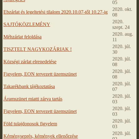
05
2020. okt.
Ebzárlat és legeltetési tilalom 2020.10.07-től 10.27-ig
08
2020.
SAJTÓKÖZLEMÉNY
szept. 24
2020. aug.
Méhzárlat feloldása
11
2020. júl.
TISZTELT NAGYKOZÁRIAK !
30
2020. júl.
Községi zárlat elrenedelése
08
2020. júl.
Figyelem, EON tervezett üzemszünet
08
2020. júl.
Takarékbank tájékoztatása
07
2020. júl.
Áramszünet miatti zárva tartás
03
2020. júl.
Figyelem, EON tervezett üzemszünet
03
2020. júl.
Föld tulajdonosok figyelem
03
2020. júl.
Kéményseprés, kémények ellenőrzése
02