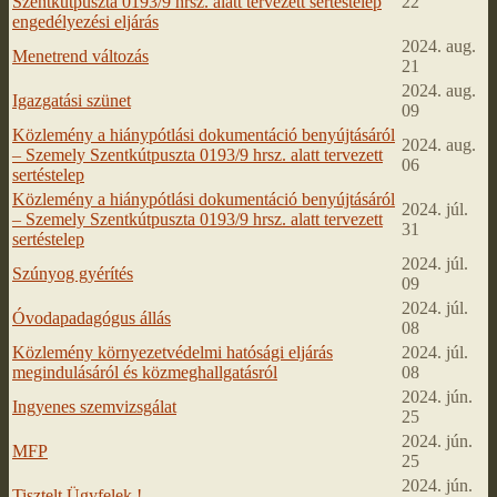
Szentkútpuszta 0193/9 hrsz. alatt tervezett sertéstelep
22
engedélyezési eljárás
2024. aug.
Menetrend változás
21
2024. aug.
Igazgatási szünet
09
Közlemény a hiánypótlási dokumentáció benyújtásáról
2024. aug.
– Szemely Szentkútpuszta 0193/9 hrsz. alatt tervezett
06
sertéstelep
Közlemény a hiánypótlási dokumentáció benyújtásáról
2024. júl.
– Szemely Szentkútpuszta 0193/9 hrsz. alatt tervezett
31
sertéstelep
2024. júl.
Szúnyog gyérítés
09
2024. júl.
Óvodapadagógus állás
08
Közlemény környezetvédelmi hatósági eljárás
2024. júl.
megindulásáról és közmeghallgatásról
08
2024. jún.
Ingyenes szemvizsgálat
25
2024. jún.
MFP
25
2024. jún.
Tisztelt Ügyfelek !