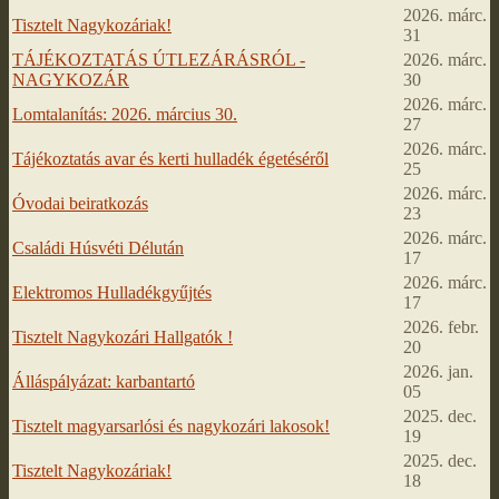
2026. márc.
Tisztelt Nagykozáriak!
31
TÁJÉKOZTATÁS ÚTLEZÁRÁSRÓL -
2026. márc.
NAGYKOZÁR
30
2026. márc.
Lomtalanítás: 2026. március 30.
27
2026. márc.
Tájékoztatás avar és kerti hulladék égetéséről
25
2026. márc.
Óvodai beiratkozás
23
2026. márc.
Családi Húsvéti Délután
17
2026. márc.
Elektromos Hulladékgyűjtés
17
2026. febr.
Tisztelt Nagykozári Hallgatók !
20
2026. jan.
Álláspályázat: karbantartó
05
2025. dec.
Tisztelt magyarsarlósi és nagykozári lakosok!
19
2025. dec.
Tisztelt Nagykozáriak!
18