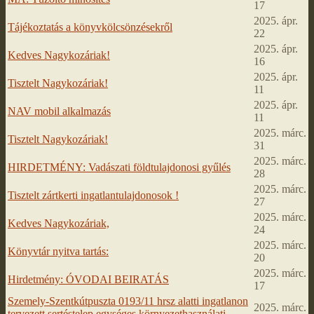
17
2025. ápr.
Tájékoztatás a könyvkölcsönzésekről
22
2025. ápr.
Kedves Nagykozáriak!
16
2025. ápr.
Tisztelt Nagykozáriak!
11
2025. ápr.
NAV mobil alkalmazás
11
2025. márc.
Tisztelt Nagykozáriak!
31
2025. márc.
HIRDETMÉNY: Vadászati földtulajdonosi gyűlés
28
2025. márc.
Tisztelt zártkerti ingatlantulajdonosok !
27
2025. márc.
Kedves Nagykozáriak,
24
2025. márc.
Könyvtár nyitva tartás:
20
2025. márc.
Hirdetmény: ÓVODAI BEIRATÁS
17
Szemely-Szentkútpuszta 0193/11 hrsz alatti ingatlanon
2025. márc.
tervezett sertéstelep egységes környezethasználati