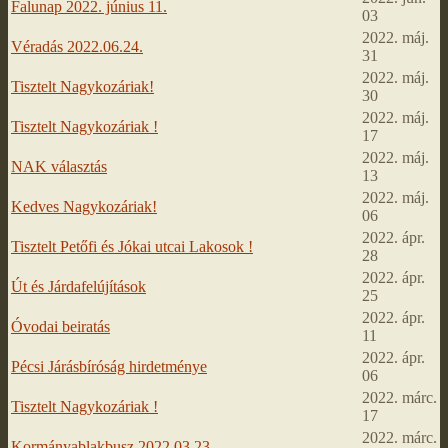
Falunap 2022. június 11.
03
2022. máj.
Véradás 2022.06.24.
31
2022. máj.
Tisztelt Nagykozáriak!
30
2022. máj.
Tisztelt Nagykozáriak !
17
2022. máj.
NAK választás
13
2022. máj.
Kedves Nagykozáriak!
06
2022. ápr.
Tisztelt Petőfi és Jókai utcai Lakosok !
28
2022. ápr.
Út és Járdafelújítások
25
2022. ápr.
Óvodai beiratás
11
2022. ápr.
Pécsi Járásbíróság hirdetménye
06
2022. márc.
Tisztelt Nagykozáriak !
17
2022. márc.
Kormányablakbusz 2022.03.23.