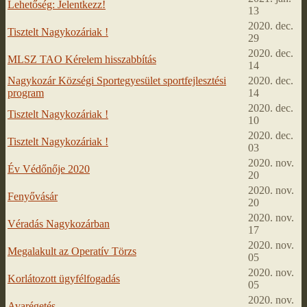
Lehetőség: Jelentkezz!
13
2020. dec.
Tisztelt Nagykozáriak !
29
2020. dec.
MLSZ TAO Kérelem hisszabbítás
14
Nagykozár Községi Sportegyesület sportfejlesztési
2020. dec.
program
14
2020. dec.
Tisztelt Nagykozáriak !
10
2020. dec.
Tisztelt Nagykozáriak !
03
2020. nov.
Év Védőnője 2020
20
2020. nov.
Fenyővásár
20
2020. nov.
Véradás Nagykozárban
17
2020. nov.
Megalakult az Operatív Törzs
05
2020. nov.
Korlátozott ügyfélfogadás
05
2020. nov.
Avarégetés