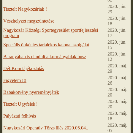
2020. jún.
Tisztelt Nagykozáriak !
29
2020. jún.
Vészhelyzet megszüntetése
18
Nagykozár Községi Sportegyesület sportfejlesztési
2020. jún.
program
17
2020. jún.
Speciális önkéntes tartalékos katonai szolgálat
15
2020. jún.
Baranyában is elindult a kormányablak busz
12
2020. máj.
Dél-Kom tájékoztatás
29
2020. máj.
Figyelem !!!
26
2020. máj.
Babakötvény nyereményjáték
20
2020. máj.
Tisztelt Ügyfelek!
20
2020. máj.
Pályázati felhívás
18
2020. máj.
Nagykozári Operatív Törzs ülés 2020.05.04..
05