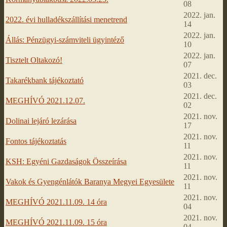
08
2022. jan.
2022. évi hulladékszállítási menetrend
14
2022. jan.
Állás: Pénzügyi-számviteli ügyintéző
10
2022. jan.
Tisztelt Oltakozó!
07
2021. dec.
Takarékbank tájékoztató
03
2021. dec.
MEGHÍVÓ 2021.12.07.
02
2021. nov.
Dolinai lejáró lezárása
17
2021. nov.
Fontos tájékoztatás
11
2021. nov.
KSH: Egyéni Gazdaságok Összeírása
11
2021. nov.
Vakok és Gyengénlátók Baranya Megyei Egyesülete
11
2021. nov.
MEGHÍVÓ 2021.11.09. 14 óra
04
2021. nov.
MEGHÍVÓ 2021.11.09. 15 óra
04