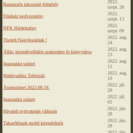
2022.
Barnaszén lakossági felmérés
szept. 20
2022.
Földgáz kedvezmény
szept. 13
2022.
NFK Hirdetmény
szept. 09
2022. aug.
Tisztelt Nagykozáriak !
24
2022. aug.
Állás: közművelődési szakember és könyvtáros
23
2022. aug.
Igazgatási szünet
12
2022. aug.
Határvadász Toborzás
10
2022. júl.
Áramszünet 2022.08.18.
29
2022. júl.
Igazgatási szünet
05
2022. jún.
Hivatali nyitvatartás változás
28
2022. jún.
Takarékbank mobil kirendeltség
28
2022. jún.