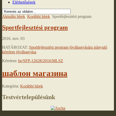
Elérhetőségek
Aktuális hírek
Korábbi hírek
Sportfejlesztési program
Sportfejlesztési program
2016. nov. 03
HATÁROZAT:
Sportfejlesztési program jóváhagyására irányuló
kérelem jóváhagyása
Kérelem:
be/SFP-12628/2016/MLSZ
шаблон магазина
Kategória:
Korábbi hírek
Testvértelepülésünk