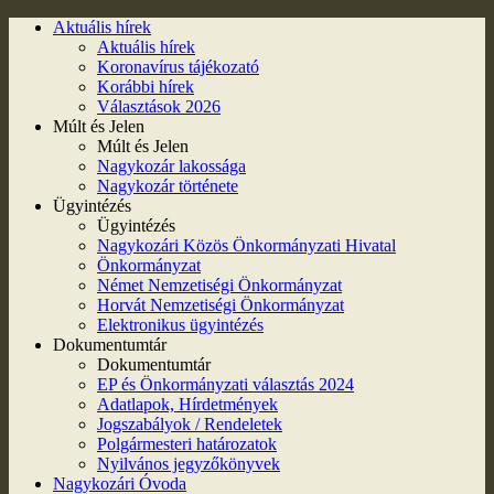
Aktuális hírek
Aktuális hírek
Koronavírus tájékozató
Korábbi hírek
Választások 2026
Múlt és Jelen
Múlt és Jelen
Nagykozár lakossága
Nagykozár története
Ügyintézés
Ügyintézés
Nagykozári Közös Önkormányzati Hivatal
Önkormányzat
Német Nemzetiségi Önkormányzat
Horvát Nemzetiségi Önkormányzat
Elektronikus ügyintézés
Dokumentumtár
Dokumentumtár
EP és Önkormányzati választás 2024
Adatlapok, Hírdetmények
Jogszabályok / Rendeletek
Polgármesteri határozatok
Nyilvános jegyzőkönyvek
Nagykozári Óvoda