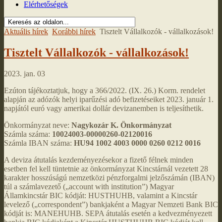
Elérhetőségek
Aktuális hírek
Korábbi hírek
Tisztelt Vállalkozók - vállalkozások!
Tisztelt Vállalkozók - vállalkozások!
2023. jan. 03
Ezúton tájékoztatjuk, hogy a 366/2022. (IX. 26.) Korm. rendelet
alapján az adózók helyi iparűzési adó befizetéseiket 2023. január 1.
napjától euró vagy amerikai dollár devizanemben is teljesíthetik.
Önkormányzat neve:
Nagykozár K. Önkormányzat
Számla száma:
10024003-00000260-02120016
Számla IBAN száma:
HU94 1002 4003 0000 0260 0212 0016
A deviza átutalás kezdeményezésekor a fizető félnek minden
esetben fel kell tüntetnie az önkormányzat Kincstárnál vezetett 28
karakter hosszúságú nemzetközi pénzforgalmi jelzőszámán (IBAN)
túl a számlavezető („account with institution”) Magyar
Államkincstár BIC kódját: HUSTHUHB, valamint a Kincstár
levelező („correspondent”) bankjaként a Magyar Nemzeti Bank BIC
kódját is: MANEHUHB. SEPA átutalás esetén a kedvezményezett