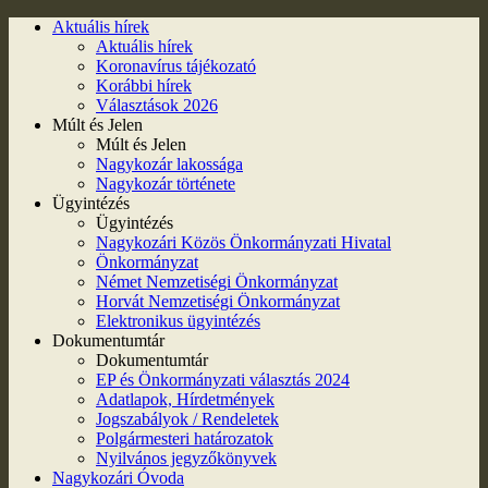
Aktuális hírek
Aktuális hírek
Koronavírus tájékozató
Korábbi hírek
Választások 2026
Múlt és Jelen
Múlt és Jelen
Nagykozár lakossága
Nagykozár története
Ügyintézés
Ügyintézés
Nagykozári Közös Önkormányzati Hivatal
Önkormányzat
Német Nemzetiségi Önkormányzat
Horvát Nemzetiségi Önkormányzat
Elektronikus ügyintézés
Dokumentumtár
Dokumentumtár
EP és Önkormányzati választás 2024
Adatlapok, Hírdetmények
Jogszabályok / Rendeletek
Polgármesteri határozatok
Nyilvános jegyzőkönyvek
Nagykozári Óvoda