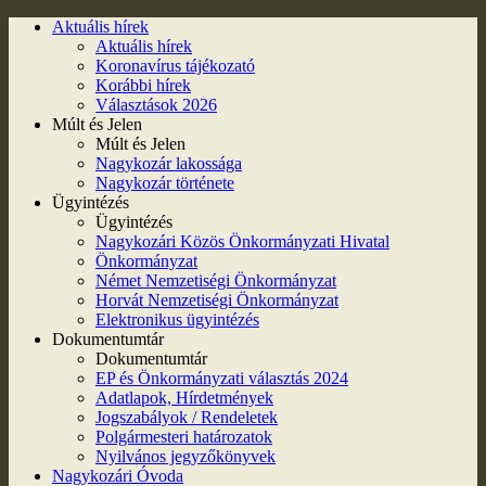
Aktuális hírek
Aktuális hírek
Koronavírus tájékozató
Korábbi hírek
Választások 2026
Múlt és Jelen
Múlt és Jelen
Nagykozár lakossága
Nagykozár története
Ügyintézés
Ügyintézés
Nagykozári Közös Önkormányzati Hivatal
Önkormányzat
Német Nemzetiségi Önkormányzat
Horvát Nemzetiségi Önkormányzat
Elektronikus ügyintézés
Dokumentumtár
Dokumentumtár
EP és Önkormányzati választás 2024
Adatlapok, Hírdetmények
Jogszabályok / Rendeletek
Polgármesteri határozatok
Nyilvános jegyzőkönyvek
Nagykozári Óvoda