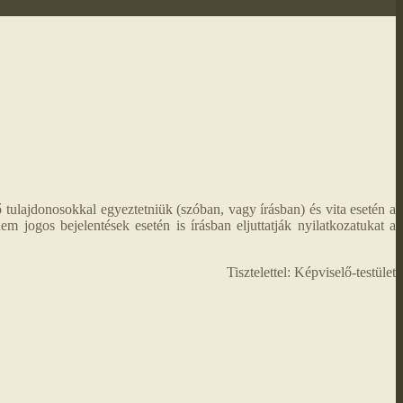
 tulajdonosokkal egyeztetniük (szóban, vagy írásban) és vita esetén a
m jogos bejelentések esetén is írásban eljuttatják nyilatkozatukat a
Tisztelettel: Képviselő-testület