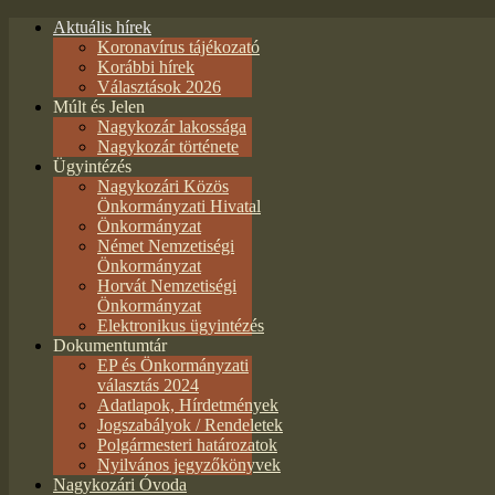
Aktuális hírek
Koronavírus tájékozató
Korábbi hírek
Választások 2026
Múlt és Jelen
Nagykozár lakossága
Nagykozár története
Ügyintézés
Nagykozári Közös
Önkormányzati Hivatal
Önkormányzat
Német Nemzetiségi
Önkormányzat
Horvát Nemzetiségi
Önkormányzat
Elektronikus ügyintézés
Dokumentumtár
EP és Önkormányzati
választás 2024
Adatlapok, Hírdetmények
Jogszabályok / Rendeletek
Polgármesteri határozatok
Nyilvános jegyzőkönyvek
Nagykozári Óvoda