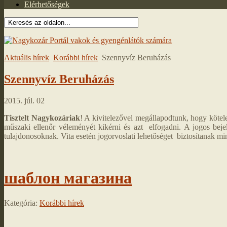
Elérhetőségek
Aktuális hírek
Korábbi hírek
Szennyvíz Beruházás
Szennyvíz Beruházás
2015. júl. 02
Tisztelt Nagykozáriak
! A kivitelezővel megállapodtunk, hogy kötele
műszaki ellenőr véleményét kikérni és azt elfogadni. A jogos bejele
tulajdonosoknak. Vita esetén jogorvoslati lehetőséget biztosítanak m
шаблон магазина
Kategória:
Korábbi hírek