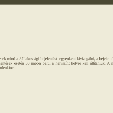
sek mind a 87 lakossági bejelentést egyenként kivizsgálni, a bejelentő
ntések esetén 30 napon belül a helyszínt helyre kell állítaniuk. A ne
indenkinek.