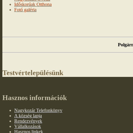
Időskorúak Otthona
Fotó galéria
Polgárm
Testvértelepülésünk
Hasznos információk
Nagykozár Telefonkönyv
A község lapja
Rendezvények
Vállalkozások
Hasznos linkek