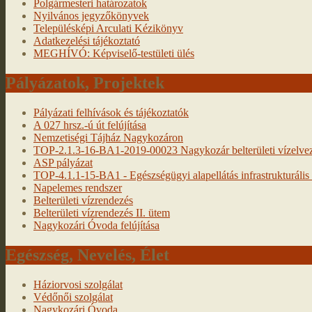
Polgármesteri határozatok
Nyilvános jegyzőkönyvek
Településképi Arculati Kézikönyv
Adatkezelési tájékoztató
MEGHÍVÓ: Képviselő-testületi ülés
Pályázatok, Projektek
Pályázati felhívások és tájékoztatók
A 027 hrsz.-ú út felújítása
Nemzetiségi Tájház Nagykozáron
TOP-2.1.3-16-BA1-2019-00023 Nagykozár belterületi vízelveze
ASP pályázat
TOP-4.1.1-15-BA1 - Egészségügyi alapellátás infrastrukturális f
Napelemes rendszer
Belterületi vízrendezés
Belterületi vízrendezés II. ütem
Nagykozári Óvoda felújítása
Egészség, Nevelés, Élet
Háziorvosi szolgálat
Védőnői szolgálat
Nagykozári Óvoda