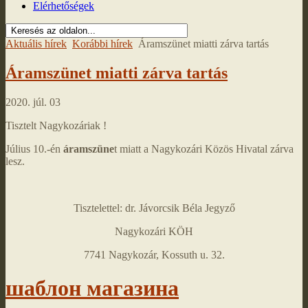
Elérhetőségek
Aktuális hírek
Korábbi hírek
Áramszünet miatti zárva tartás
Áramszünet miatti zárva tartás
2020. júl. 03
Tisztelt Nagykozáriak !
Július 10.-én
áramszüne
t miatt a Nagykozári Közös Hivatal zárva
lesz.
Tisztelettel: dr. Jávorcsik Béla Jegyző
Nagykozári KÖH
7741 Nagykozár, Kossuth u. 32.
шаблон магазина