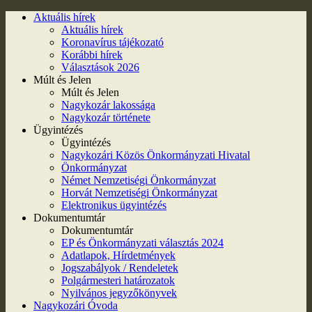
Aktuális hírek
Aktuális hírek
Koronavírus tájékozató
Korábbi hírek
Választások 2026
Múlt és Jelen
Múlt és Jelen
Nagykozár lakossága
Nagykozár története
Ügyintézés
Ügyintézés
Nagykozári Közös Önkormányzati Hivatal
Önkormányzat
Német Nemzetiségi Önkormányzat
Horvát Nemzetiségi Önkormányzat
Elektronikus ügyintézés
Dokumentumtár
Dokumentumtár
EP és Önkormányzati választás 2024
Adatlapok, Hírdetmények
Jogszabályok / Rendeletek
Polgármesteri határozatok
Nyilvános jegyzőkönyvek
Nagykozári Óvoda