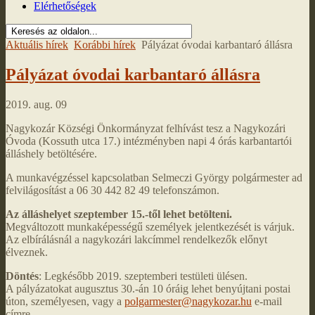
Elérhetőségek
Aktuális hírek
Korábbi hírek
Pályázat óvodai karbantaró állásra
Pályázat óvodai karbantaró állásra
2019. aug. 09
Nagykozár Községi Önkormányzat felhívást tesz a Nagykozári
Óvoda (Kossuth utca 17.) intézményben napi 4 órás karbantartói
álláshely betöltésére.
A munkavégzéssel kapcsolatban Selmeczi György polgármester ad
felvilágosítást a 06 30 442 82 49 telefonszámon.
Az álláshelyet szeptember 15.-től lehet betölteni.
Megváltozott munkaképességű személyek jelentkezését is várjuk.
Az elbírálásnál a nagykozári lakcímmel rendelkezők előnyt
élveznek.
Döntés
: Legkésőbb 2019. szeptemberi testületi ülésen.
A pályázatokat augusztus 30.-án 10 óráig lehet benyújtani postai
úton, személyesen, vagy a
polgarmester@nagykozar.hu
e-mail
címre.