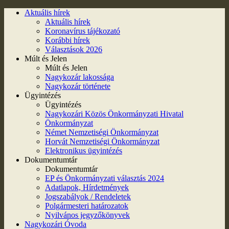
Aktuális hírek
Aktuális hírek
Koronavírus tájékozató
Korábbi hírek
Választások 2026
Múlt és Jelen
Múlt és Jelen
Nagykozár lakossága
Nagykozár története
Ügyintézés
Ügyintézés
Nagykozári Közös Önkormányzati Hivatal
Önkormányzat
Német Nemzetiségi Önkormányzat
Horvát Nemzetiségi Önkormányzat
Elektronikus ügyintézés
Dokumentumtár
Dokumentumtár
EP és Önkormányzati választás 2024
Adatlapok, Hírdetmények
Jogszabályok / Rendeletek
Polgármesteri határozatok
Nyilvános jegyzőkönyvek
Nagykozári Óvoda