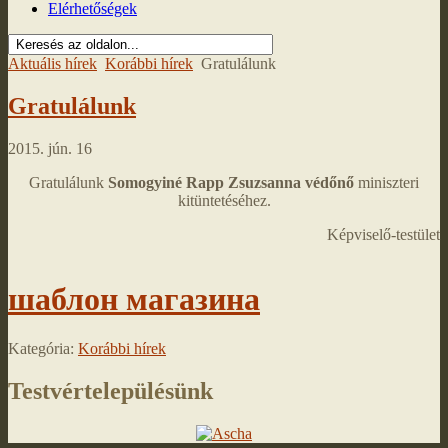
Elérhetőségek
Aktuális hírek
Korábbi hírek
Gratulálunk
Gratulálunk
2015. jún. 16
Gratulálunk
Somogyiné Rapp Zsuzsanna védőnő
miniszteri
kitüntetéséhez.
Képviselő-testület
шаблон магазина
Kategória:
Korábbi hírek
Testvértelepülésünk