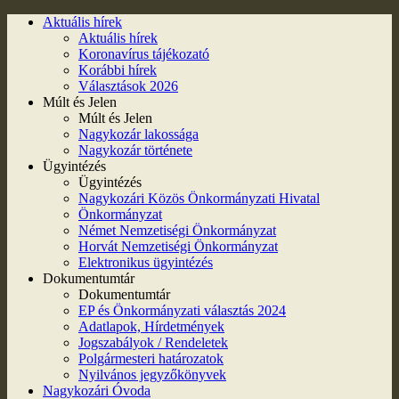
Aktuális hírek
Aktuális hírek
Koronavírus tájékozató
Korábbi hírek
Választások 2026
Múlt és Jelen
Múlt és Jelen
Nagykozár lakossága
Nagykozár története
Ügyintézés
Ügyintézés
Nagykozári Közös Önkormányzati Hivatal
Önkormányzat
Német Nemzetiségi Önkormányzat
Horvát Nemzetiségi Önkormányzat
Elektronikus ügyintézés
Dokumentumtár
Dokumentumtár
EP és Önkormányzati választás 2024
Adatlapok, Hírdetmények
Jogszabályok / Rendeletek
Polgármesteri határozatok
Nyilvános jegyzőkönyvek
Nagykozári Óvoda