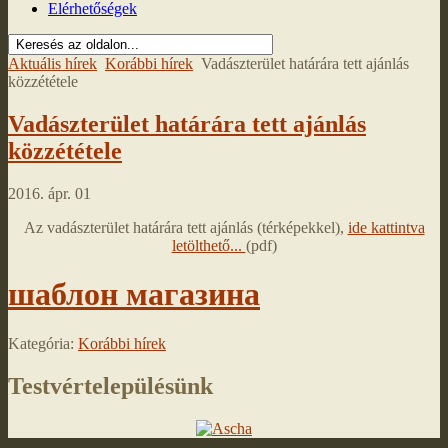
Elérhetőségek
Aktuális hírek
Korábbi hírek
Vadászterület határára tett ajánlás
közzététele
Vadászterület határára tett ajánlás
közzététele
2016. ápr. 01
Az vadászterület határára tett ajánlás (térképekkel),
ide kattintva
letölthető...
(pdf)
шаблон магазина
Kategória:
Korábbi hírek
Testvértelepülésünk