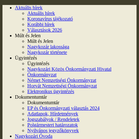
Aktuális hírek
Aktuális hírek
Koronavírus tájékozató
Korábbi hírek
Választások 2026
Múlt és Jelen
Múlt és Jelen
Nagykozár lakossága
Nagykozár története
Ügyintézés
Ügyintézés
Nagykozári Közös Önkormányzati Hivatal
Önkormányzat
Német Nemzetiségi Önkormányzat
Horvát Nemzetiségi Önkormányzat
Elektronikus ügyintézés
Dokumentumtár
Dokumentumtár
EP és Önkormányzati választás 2024
Adatlapok, Hírdetmények
Jogszabályok / Rendeletek
Polgármesteri határozatok
Nyilvános jegyzőkönyvek
Nagykozári Óvoda