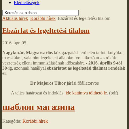
Elérhetőségek
Aktuális hírek
Korábbi hírek
Ebzárlat és legeltetési tilalom
Ebzárlat és legeltetési tilalom
2016. ápr. 05
Nagykozár, Magyarsarlós
közigazgatási területén tartott kutyákra,
macskákra, valamint legeltetett állatokra vonatkozóan - s rókák
veszettség elleni immunizálásának időszakára -
2016. április 9-től
30-ig
, azonnali hatállyal
ebzárlatot ás legeltetési tilalmat rendelek
el.
Dr Majoros Tibor
járási főállatorvos
A teljes határozat és indoklás,
ide kattintva tölthető le.
(pdf)
шаблон магазина
Kategória:
Korábbi hírek