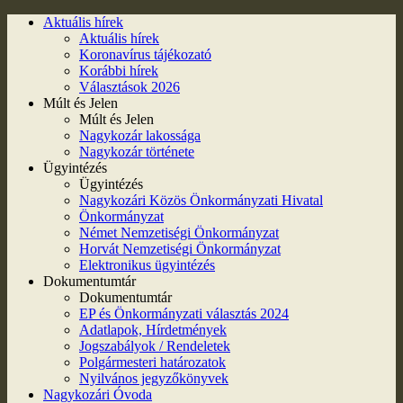
Aktuális hírek
Aktuális hírek
Koronavírus tájékozató
Korábbi hírek
Választások 2026
Múlt és Jelen
Múlt és Jelen
Nagykozár lakossága
Nagykozár története
Ügyintézés
Ügyintézés
Nagykozári Közös Önkormányzati Hivatal
Önkormányzat
Német Nemzetiségi Önkormányzat
Horvát Nemzetiségi Önkormányzat
Elektronikus ügyintézés
Dokumentumtár
Dokumentumtár
EP és Önkormányzati választás 2024
Adatlapok, Hírdetmények
Jogszabályok / Rendeletek
Polgármesteri határozatok
Nyilvános jegyzőkönyvek
Nagykozári Óvoda