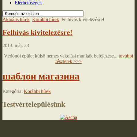
Elérhetőségek
Aktuális hírek
Korábbi hírek
Felhívás kivitelezésre!
Felhívás kivitelezésre!
2013. máj. 23
Védőnői épület külső nemes vakolási munkák befejezése...
további
részletek >>>
шаблон магазина
Kategória:
Korábbi hírek
Testvértelepülésünk