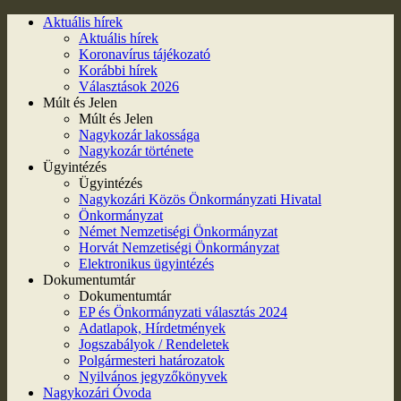
Aktuális hírek
Aktuális hírek
Koronavírus tájékozató
Korábbi hírek
Választások 2026
Múlt és Jelen
Múlt és Jelen
Nagykozár lakossága
Nagykozár története
Ügyintézés
Ügyintézés
Nagykozári Közös Önkormányzati Hivatal
Önkormányzat
Német Nemzetiségi Önkormányzat
Horvát Nemzetiségi Önkormányzat
Elektronikus ügyintézés
Dokumentumtár
Dokumentumtár
EP és Önkormányzati választás 2024
Adatlapok, Hírdetmények
Jogszabályok / Rendeletek
Polgármesteri határozatok
Nyilvános jegyzőkönyvek
Nagykozári Óvoda