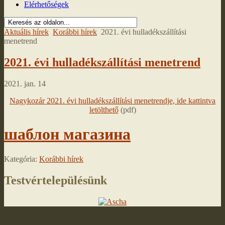
Elérhetőségek
Aktuális hírek
Korábbi hírek
2021. évi hulladékszállítási
menetrend
2021. évi hulladékszállítási menetrend
2021. jan. 14
Nagykozár 2021. évi hulladékszállítási menetrendje, ide kattintva
letölthető
(pdf)
шаблон магазина
Kategória:
Korábbi hírek
Testvértelepülésünk