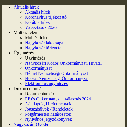
Aktuális hírek
Aktuális hírek
Koronavírus tájékozató
Korábbi hírek
Választások 2026
Múlt és Jelen
Múlt és Jelen
Nagykozár lakossága
Nagykozár története
Ügyintézés
Ügyintézés
Nagykozári Közös Önkormányzati Hivatal
Önkormányzat
Német Nemzetiségi Önkormányzat
Horvát Nemzetiségi Önkormányzat
Elektronikus ügyintézés
Dokumentumtár
Dokumentumtár
EP és Önkormányzati választás 2024
Adatlapok, Hírdetmények
Jogszabályok / Rendeletek
Polgármesteri határozatok
Nyilvános jegyzőkönyvek
Nagykozári Óvoda