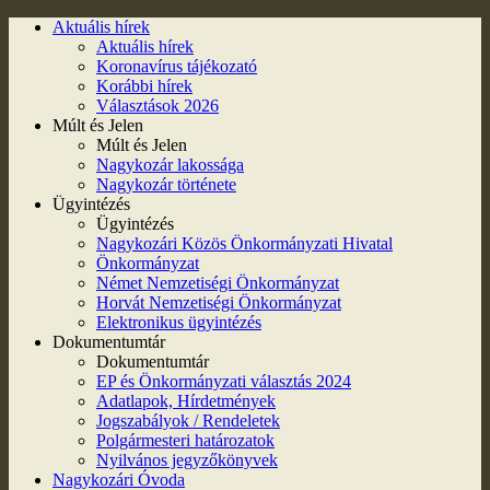
Aktuális hírek
Aktuális hírek
Koronavírus tájékozató
Korábbi hírek
Választások 2026
Múlt és Jelen
Múlt és Jelen
Nagykozár lakossága
Nagykozár története
Ügyintézés
Ügyintézés
Nagykozári Közös Önkormányzati Hivatal
Önkormányzat
Német Nemzetiségi Önkormányzat
Horvát Nemzetiségi Önkormányzat
Elektronikus ügyintézés
Dokumentumtár
Dokumentumtár
EP és Önkormányzati választás 2024
Adatlapok, Hírdetmények
Jogszabályok / Rendeletek
Polgármesteri határozatok
Nyilvános jegyzőkönyvek
Nagykozári Óvoda