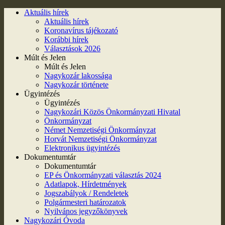
Aktuális hírek
Aktuális hírek
Koronavírus tájékozató
Korábbi hírek
Választások 2026
Múlt és Jelen
Múlt és Jelen
Nagykozár lakossága
Nagykozár története
Ügyintézés
Ügyintézés
Nagykozári Közös Önkormányzati Hivatal
Önkormányzat
Német Nemzetiségi Önkormányzat
Horvát Nemzetiségi Önkormányzat
Elektronikus ügyintézés
Dokumentumtár
Dokumentumtár
EP és Önkormányzati választás 2024
Adatlapok, Hírdetmények
Jogszabályok / Rendeletek
Polgármesteri határozatok
Nyilvános jegyzőkönyvek
Nagykozári Óvoda