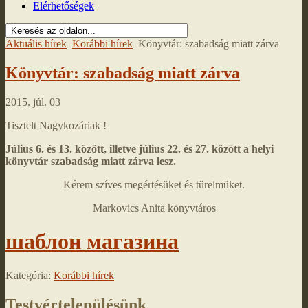
Elérhetőségek
Aktuális hírek
Korábbi hírek
Könyvtár: szabadság miatt zárva
Könyvtár: szabadság miatt zárva
2015. júl. 03
Tisztelt Nagykozáriak !
Július 6. és 13. között, illetve július 22. és 27. között a helyi
könyvtár szabadság miatt zárva lesz.
Kérem szíves megértésüket és türelmüket.
Markovics Anita könyvtáros
шаблон магазина
Kategória:
Korábbi hírek
Testvértelepülésünk