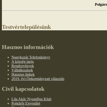
Polgárm
Testvértelepülésünk
Hasznos információk
Nagykozár Telefonkönyv
A község lapja
Rendezvények
Vállalkozások
Hasznos linkek
2019. évi Önkormányzati választás
Civil kapcsolatok
Lila Akác Nyugdíjas Klub
Polgárőr Egyesület