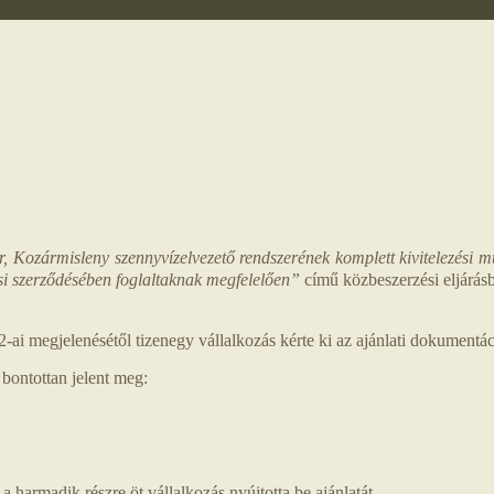
 Kozármisleny szennyvízelvezető rendszerének komplett kivitelezési mu
i szerződésében foglaltaknak megfelelően”
című közbeszerzési eljárá
ai megjelenésétől tizenegy vállalkozás kérte ki az ajánlati dokumentáció
 bontottan jelent meg:
 a harmadik részre öt vállalkozás nyújtotta be ajánlatát.