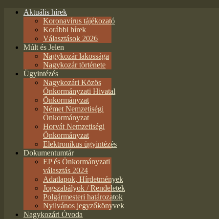
Aktuális hírek
Koronavírus tájékozató
Korábbi hírek
Választások 2026
Múlt és Jelen
Nagykozár lakossága
Nagykozár története
Ügyintézés
Nagykozári Közös
Önkormányzati Hivatal
Önkormányzat
Német Nemzetiségi
Önkormányzat
Horvát Nemzetiségi
Önkormányzat
Elektronikus ügyintézés
Dokumentumtár
EP és Önkormányzati
választás 2024
Adatlapok, Hírdetmények
Jogszabályok / Rendeletek
Polgármesteri határozatok
Nyilvános jegyzőkönyvek
Nagykozári Óvoda