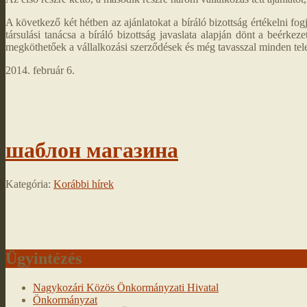
A következő két hétben az ajánlatokat a bíráló bizottság értékelni f
társulási tanácsa a bíráló bizottság javaslata alapján dönt a beérk
megköthetőek a vállalkozási szerződések és még tavasszal minden t
2014. február 6.
шаблон магазина
Kategória:
Korábbi hírek
Ügyintézés
Nagykozári Közös Önkormányzati Hivatal
Önkormányzat