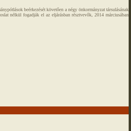
A hiánypótlások beérkezését követően a négy önkormányzat társulásának
voslat nélkül fogadják el az eljárásban résztvevők, 2014 márciusában