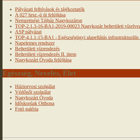
Pályázati felhívások és tájékoztatók
A 027 hrsz.-ú út felújítása
Nemzetiségi Tájház Nagykozáron
TOP-2.1.3-16-BA1-2019-00023 Nagykozár belterületi vízelveze
ASP pályázat
TOP-4.1.1-15-BA1 - Egészségügyi alapellátás infrastrukturális f
Napelemes rendszer
Belterületi vízrendezés
Belterületi vízrendezés II. ütem
Nagykozári Óvoda felújítása
Egészség, Nevelés, Élet
Háziorvosi szolgálat
Védőnői szolgálat
Nagykozári Óvoda
Időskorúak Otthona
Fotó galéria