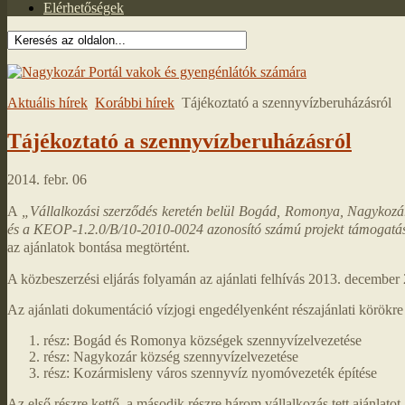
Elérhetőségek
Aktuális hírek
Korábbi hírek
Tájékoztató a szennyvízberuházásról
Tájékoztató a szennyvízberuházásról
2014. febr. 06
A
„Vállalkozási szerződés keretén belül Bogád, Romonya, Nagykozár,
és a KEOP-1.2.0/B/10-2010-0024 azonosító számú projekt támogatás
az ajánlatok bontása megtörtént.
A közbeszerzési eljárás folyamán az ajánlati felhívás 2013. december 2-
Az ajánlati dokumentáció vízjogi engedélyenként részajánlati körökre
rész: Bogád és Romonya községek szennyvízelvezetése
rész: Nagykozár község szennyvízelvezetése
rész: Kozármisleny város szennyvíz nyomóvezeték építése
Az első részre kettő, a második részre három vállalkozás tett ajánlatot,