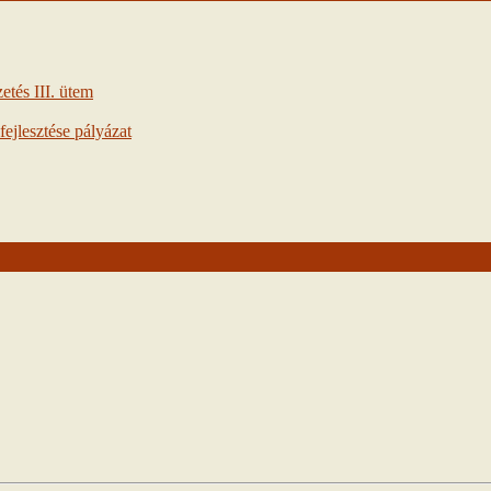
tés III. ütem
ejlesztése pályázat