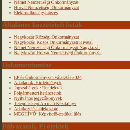
Német Nemzetiségi Önkormányzat
Horvát Nemzetiségi Önkormányzat
Elektronikus ügyintézés
Általános közzétételi listák
Nagykozár Községi Önkormányzat
Nagykozári Közös Önkormányzati Hivatal
Német Nemzetiségi Önkormányzat Nagykozár
Nagykozári Horvát Nemzetiségi Önkormányzat
Dokumentumtár
EP és Önkormányzati választás 2024
Adatlapok, Hírdetmények
Jogszabályok / Rendeletek
Polgármesteri határozatok
Nyilvános jegyzőkönyvek
Településképi Arculati Kézikönyv
Adatkezelési tájékoztató
MEGHÍVÓ: Képviselő-testületi ülés
Pályázatok, Projektek