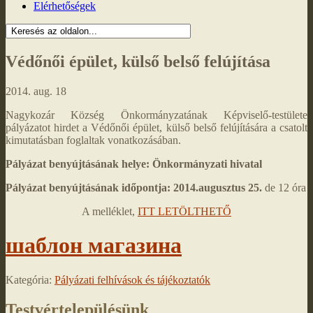
Elérhetőségek
Védőnői épület, külső belső felújítása
2014. aug. 18
Nagykozár Község Önkormányzatának Képviselő-testülete
pályázatot hirdet a Védőnői épület, külső belső felújítására a csatolt
kimutatásban foglaltak vonatkozásában.
Pályázat benyújtásának helye: Önkormányzati hivatal
Pályázat benyújtásának időpontja: 2014.augusztus 25.
de 12 óra
A melléklet,
ITT LETÖLTHETŐ
шаблон магазина
Kategória:
Pályázati felhívások és tájékoztatók
Testvértelepülésünk