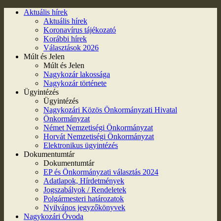
Aktuális hírek
Aktuális hírek
Koronavírus tájékozató
Korábbi hírek
Választások 2026
Múlt és Jelen
Múlt és Jelen
Nagykozár lakossága
Nagykozár története
Ügyintézés
Ügyintézés
Nagykozári Közös Önkormányzati Hivatal
Önkormányzat
Német Nemzetiségi Önkormányzat
Horvát Nemzetiségi Önkormányzat
Elektronikus ügyintézés
Dokumentumtár
Dokumentumtár
EP és Önkormányzati választás 2024
Adatlapok, Hírdetmények
Jogszabályok / Rendeletek
Polgármesteri határozatok
Nyilvános jegyzőkönyvek
Nagykozári Óvoda