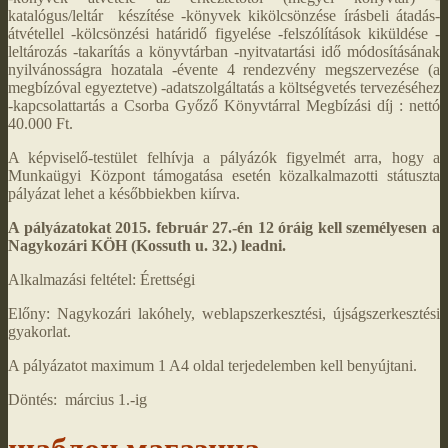
katalógus/leltár készítése -könyvek kikölcsönzése írásbeli átadás-
átvétellel -kölcsönzési határidő figyelése -felszólítások kiküldése -
leltározás -takarítás a könyvtárban -nyitvatartási idő módosításának
nyilvánosságra hozatala -évente 4 rendezvény megszervezése (a
megbízóval egyeztetve) -adatszolgáltatás a költségvetés tervezéséhez
-kapcsolattartás a Csorba Győző Könyvtárral Megbízási díj : nettó
40.000 Ft.
A képviselő-testület felhívja a pályázók figyelmét arra, hogy a
Munkaügyi Központ támogatása esetén közalkalmazotti státuszta
pályázat lehet a későbbiekben kiírva.
A pályázatokat 2015. február 27.-én 12 óráig kell személyesen a
Nagykozári KÖH (Kossuth u. 32.) leadni.
Alkalmazási feltétel: Érettségi
Előny: Nagykozári lakóhely, weblapszerkesztési, újságszerkesztési
gyakorlat.
A pályázatot maximum 1 A4 oldal terjedelemben kell benyújtani.
Döntés: március 1.-ig