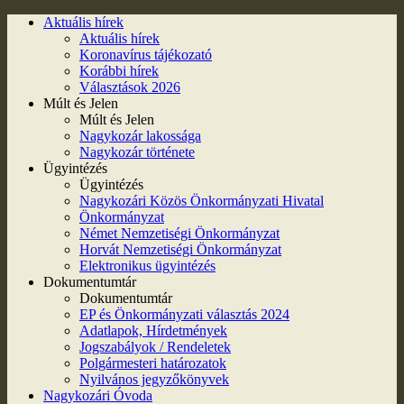
Aktuális hírek
Aktuális hírek
Koronavírus tájékozató
Korábbi hírek
Választások 2026
Múlt és Jelen
Múlt és Jelen
Nagykozár lakossága
Nagykozár története
Ügyintézés
Ügyintézés
Nagykozári Közös Önkormányzati Hivatal
Önkormányzat
Német Nemzetiségi Önkormányzat
Horvát Nemzetiségi Önkormányzat
Elektronikus ügyintézés
Dokumentumtár
Dokumentumtár
EP és Önkormányzati választás 2024
Adatlapok, Hírdetmények
Jogszabályok / Rendeletek
Polgármesteri határozatok
Nyilvános jegyzőkönyvek
Nagykozári Óvoda