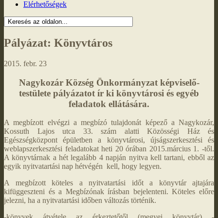
Elérhetőségek
Pályázat: Könyvtáros
2015. febr. 23
Nagykozár Község Önkormányzat képviselő-
testülete pályázatot ír ki könyvtárosi és egyéb
feladatok ellátására.
A megbízott elvégzi a megbízó tulajdonát képező a Nagykozár,
Kossuth Lajos utca 33. szám alatti Közösségi Ház és
Egészségközpont épületben a könyvtárosi, újságszerkesztési és
weblapszerkesztési feladatokat heti 20 órában 2015.március 1. -től.
A könyvtárnak a hét legalább 4 napján nyitva kell tartani, ebből az
egyik nyitvatartási nap hétvégén kell, hogy legyen.
A megbízott köteles a nyitvatartási időt a könyvtár ajtajára
kifüggeszteni és a Megbízónak írásban bejelenteni. Köteles előre
jelezni, ha a nyitvatartási időben változás történik.
-könyvek átvétele az érkeztetőtől (megyei könyvtár) -