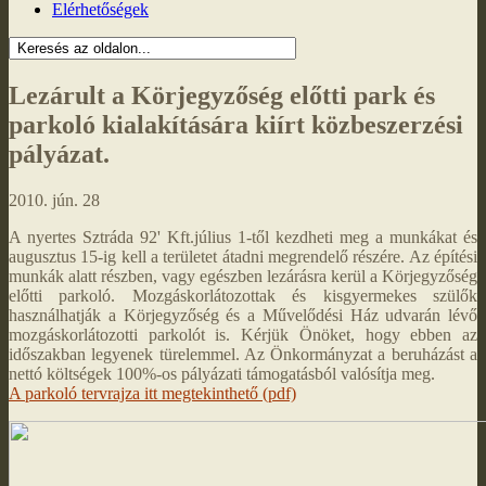
Elérhetőségek
Lezárult a Körjegyzőség előtti park és
parkoló kialakítására kiírt közbeszerzési
pályázat.
2010. jún. 28
A nyertes Sztráda 92' Kft.július 1-től kezdheti meg a munkákat és
augusztus 15-ig kell a területet átadni megrendelő részére. Az építési
munkák alatt részben, vagy egészben lezárásra kerül a Körjegyzőség
előtti parkoló. Mozgáskorlátozottak és kisgyermekes szülők
használhatják a Körjegyzőség és a Művelődési Ház udvarán lévő
mozgáskorlátozotti parkolót is. Kérjük Önöket, hogy ebben az
időszakban legyenek türelemmel. Az Önkormányzat a beruházást a
nettó költségek 100%-os pályázati támogatásból valósítja meg.
A parkoló tervrajza itt megtekinthető (pdf)