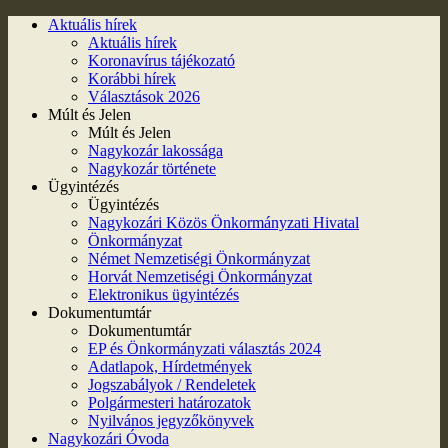
Aktuális hírek
Aktuális hírek
Koronavírus tájékozató
Korábbi hírek
Választások 2026
Múlt és Jelen
Múlt és Jelen
Nagykozár lakossága
Nagykozár története
Ügyintézés
Ügyintézés
Nagykozári Közös Önkormányzati Hivatal
Önkormányzat
Német Nemzetiségi Önkormányzat
Horvát Nemzetiségi Önkormányzat
Elektronikus ügyintézés
Dokumentumtár
Dokumentumtár
EP és Önkormányzati választás 2024
Adatlapok, Hírdetmények
Jogszabályok / Rendeletek
Polgármesteri határozatok
Nyilvános jegyzőkönyvek
Nagykozári Óvoda