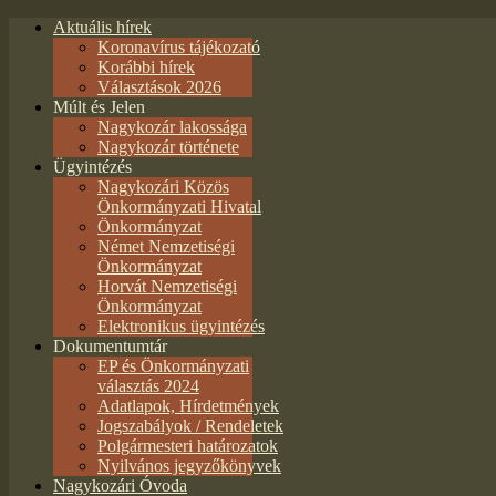
Aktuális hírek
Koronavírus tájékozató
Korábbi hírek
Választások 2026
Múlt és Jelen
Nagykozár lakossága
Nagykozár története
Ügyintézés
Nagykozári Közös
Önkormányzati Hivatal
Önkormányzat
Német Nemzetiségi
Önkormányzat
Horvát Nemzetiségi
Önkormányzat
Elektronikus ügyintézés
Dokumentumtár
EP és Önkormányzati
választás 2024
Adatlapok, Hírdetmények
Jogszabályok / Rendeletek
Polgármesteri határozatok
Nyilvános jegyzőkönyvek
Nagykozári Óvoda