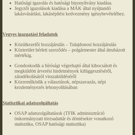
Hatósági igazolás és hatósági bizonyítvány kiadása.
Jegyzői igazolások kiadása a MÁK által nyújtandó
lakásvásárlási, lakásépítési kedvezmény igénybevételéhez.
Vegyes igazgatási feladatok
Közútkezelői hozzájárulás – Tulajdonosi hozzájárulás
Közterület bérleti szerződés – polgármester által átruházott
mértékig.
Gondoskodik a bírósági végrehajtó által kibocsátott és
megküldött árverési hirdetmények kifüggesztéséről,
záradékolásáról visszaküldéséről
Közreműködik a választások, népszavazás, népi
kezdeményezés lebonyolításában
Statisztikai adatszolgáltatás
OSAP adatszolgáltatások (TFIK adminisztráció
önkormányzati törzsadattár és döntésekre vonatkozó
statisztika, OSAP hatósági statisztika)