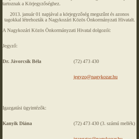
tartoznak a Körjegyzőséghez.
2013. január 01 napjával a körjegyzőség megszűnt és azonos
tagokkal létrehozták a Nagykozári Közös Önkormányzati Hivatalt.
A Nagykozári Közös Önkormányzati Hivatal dolgozói:
Jegyző:
Dr. Jávorcsik Béla
(72) 473 430
jegyzo@nagykozar.hu
Igazgatási ügyintézők:
Kanyik Diána
(72) 473 430 (3. számú mellék)
igazgatas@nagykozar.hu