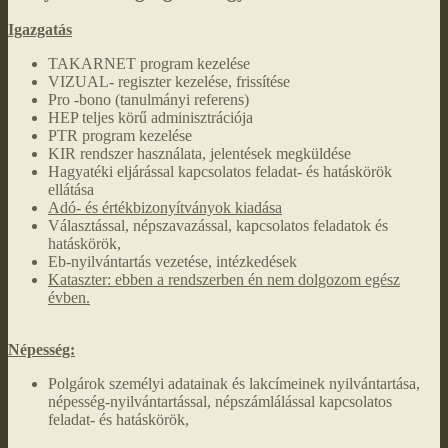
Igazgatás
TAKARNET program kezelése
VIZUAL- regiszter kezelése, frissítése
Pro -bono (tanulmányi referens)
HEP teljes körű adminisztrációja
PTR program kezelése
KIR rendszer használata, jelentések megküldése
Hagyatéki eljárással kapcsolatos feladat- és hatáskörök
ellátása
Adó- és értékbizonyítványok kiadása
Választással, népszavazással, kapcsolatos feladatok és
hatáskörök,
Eb-nyilvántartás vezetése, intézkedések
Kataszter: ebben a rendszerben én nem dolgozom egész
évben.
Népesség:
Polgárok személyi adatainak és lakcímeinek nyilvántartása,
népesség-nyilvántartással, népszámlálással kapcsolatos
feladat- és hatáskörök,