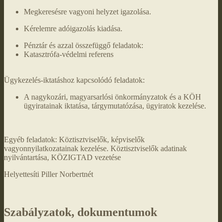
Megkeresésre vagyoni helyzet igazolása.
Kérelemre adóigazolás kiadása.
Pénztár és azzal összefüggő feladatok:
Katasztrófa-védelmi referens
Ügykezelés-iktatáshoz kapcsolódó feladatok:
A nagykozári, magyarsarlósi önkormányzatok és a KÖH
ügyiratainak iktatása, tárgymutatózása, ügyiratok kezelése.
Egyéb feladatok: Köztisztviselők, képviselők
vagyonnyilatkozatainak kezelése. Köztisztviselők adatinak
nyilvántartása, KÖZIGTAD vezetése
Helyettesíti Piller Norbertnét
Szabályzatok, dokumentumok