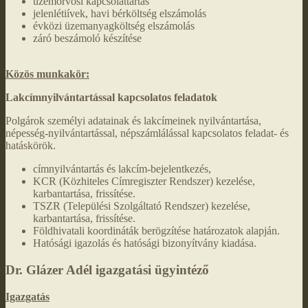
üzemorvosi kapcsolattartás
jelenlétiívek, havi bérköltség elszámolás
évközi üzemanyagköltség elszámolás
záró beszámoló készítése
Közös munkakör:
Lakcímnyilvántartással kapcsolatos feladatok
Polgárok személyi adatainak és lakcímeinek nyilvántartása,
népesség-nyilvántartással, népszámlálással kapcsolatos feladat- és
hatáskörök.
címnyilvántartás és lakcím-bejelentkezés,
KCR (Közhiteles Címregiszter Rendszer) kezelése,
karbantartása, frissítése.
TSZR (Települési Szolgáltató Rendszer) kezelése,
karbantartása, frissítése.
Földhivatali koordináták berögzítése határozatok alapján.
Hatósági igazolás és hatósági bizonyítvány kiadása.
Dr. Glázer Adél igazgatási ügyintéző
Igazgatás