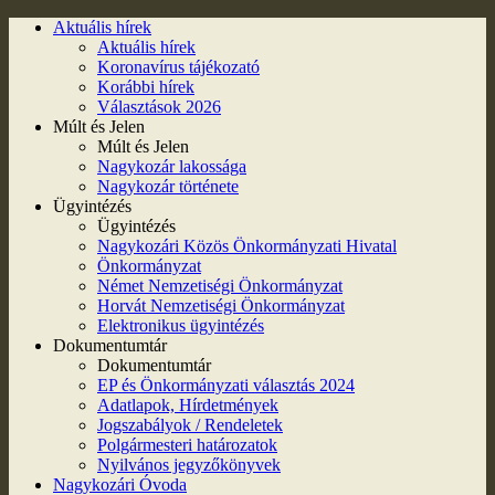
Aktuális hírek
Aktuális hírek
Koronavírus tájékozató
Korábbi hírek
Választások 2026
Múlt és Jelen
Múlt és Jelen
Nagykozár lakossága
Nagykozár története
Ügyintézés
Ügyintézés
Nagykozári Közös Önkormányzati Hivatal
Önkormányzat
Német Nemzetiségi Önkormányzat
Horvát Nemzetiségi Önkormányzat
Elektronikus ügyintézés
Dokumentumtár
Dokumentumtár
EP és Önkormányzati választás 2024
Adatlapok, Hírdetmények
Jogszabályok / Rendeletek
Polgármesteri határozatok
Nyilvános jegyzőkönyvek
Nagykozári Óvoda