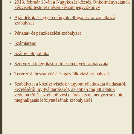
2013. február 13-án a Nagykozár község Önkormányzatának
képviselő-testület ülésén készült jegyzőkönyv
Ajándékok és egyéb előnyök elfogadására vonatkozó
szabályzat
Pénztár- és pénzkezelési szabályzat
Számlarend
Számviteli politika
Szervezeti integritást sértő események szabályzata
Tervezési, beszámolási és gazdálkodási szabályzat
Szabályzat a köztisztviselők vagyonnyilatkozata átadásáról,
kezeléséről, nyilvántartásáról, az abban foglalt adatok
védelméről és az ellenőrzési eljárás kezdeményezése előtti
meghallgatás lefolytatásának szabályairól