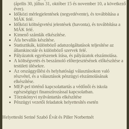
(április 30, július 31, október 15 és november 10, a következő
évre).
Időközi mérlegjelentések (negyedévente), és továbbítása a
MÁK felé.
Időközi költségvetési jelentések (havonta), és továbbítása a
MÁK felé.
Kimenő számlák elkészítése.
Áfa bevallás készítése.
Statisztikák, különböző adatszolgáltatások teljesítése az
államkincstár és különböző szervek felé.
Pályázatok egyrészenek írása, és pályázatok elszámolása.
A költségvetés és beszámoló előterjesztésének előkészítése a
testületi ülésekre.
Az országgyűlési és helyhatósági választásokon való
részvétel, és a választások pénzügyi elszámolásának
elkészítése.
MEP-pel történő kapcsolattartás a védőnői és iskola
egészségügyi finanszírozással kapcsolatban.
Törzskönyvi nyilvántartás elkészítése
Pénzügyi vezetői feladatok helyettesítés esetén
Helyettesíti Seriné Szabó Évát és Piller Norbertnét