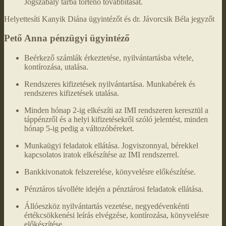
Jogszabály tárba történő továbbítását.
Helyettesíti Kanyik Diána ügyintézőt és dr. Jávorcsik Béla jegyzőt
Pető Anna pénzügyi ügyintéző
Beérkező számlák érkeztetése, nyilvántartásba vétele,
kontírozása, utalása.
Rendszeres kifizetések nyilvántartása. Munkabérek és
rendszeres kifizetések utalása.
Minden hónap 2-ig elkészíti az IMI rendszeren keresztül a
táppénzről és a helyi kifizetésekről szóló jelentést, minden
hónap 5-ig pedig a változóbéreket.
Munkaügyi feladatok ellátása. Jogviszonnyal, bérekkel
kapcsolatos iratok elkészítése az IMI rendszerrel.
Bankkivonatok felszerelése, könyvelésre előkészítése.
Pénztáros távolléte idején a pénztárosi feladatok ellátása.
Állóeszköz nyilvántartás vezetése, negyedévenkénti
értékcsökkenési leírás elvégzése, kontírozása, könyvelésre
előkészítése.