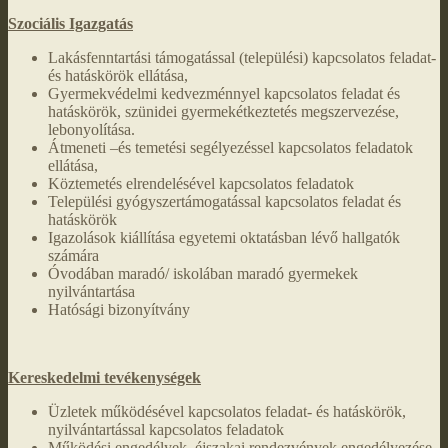
Szociális Igazgatás
Lakásfenntartási támogatással (települési) kapcsolatos feladat-
és hatáskörök ellátása,
Gyermekvédelmi kedvezménnyel kapcsolatos feladat és
hatáskörök, szünidei gyermekétkeztetés megszervezése,
lebonyolítása.
Átmeneti –és temetési segélyezéssel kapcsolatos feladatok
ellátása,
Köztemetés elrendelésével kapcsolatos feladatok
Települési gyógyszertámogatással kapcsolatos feladat és
hatáskörök
Igazolások kiállítása egyetemi oktatásban lévő hallgatók
számára
Óvodában maradó/ iskolában maradó gyermekek
nyilvántartása
Hatósági bizonyítvány
Kereskedelmi tevékenységek
Üzletek működésével kapcsolatos feladat- és hatáskörök,
nyilvántartással kapcsolatos feladatok
Működési engedélyek, éjszakai rendezvények engedélyezése