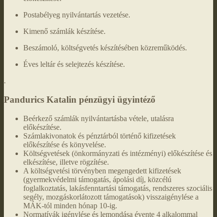
Postabélyeg nyilvántartás vezetése.
Kimenő számlák készítése.
Beszámoló, költségvetés készítésében közreműködés.
Éves leltár és selejtezés készítése.
.
Pandurics Katalin pénzügyi ügyintéző
Beérkező számlák nyilvántartásba vétele, utalásra
előkészítése.
Számlakivonatok és pénztárból történő kifizetések
előkészítése és könyvelése.
Költségvetések (önkormányzati és intézményi) előkészítése és
elkészítése, illetve rögzítése.
A költségvetési törvényben megengedett kifizetések
(gyermekvédelmi támogatás, ápolási díj, közcélú
foglalkoztatás, lakásfenntartási támogatás, rendszeres szociális
segély, mozgáskorlátozott támogatások) visszaigénylése a
MÁK-tól minden hónap 10-ig.
Normatívák igénylése és lemondása évente 4 alkalommal