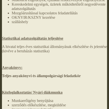
Kereskedelmi egységek, üzletek működtetőiről negyedévente
adatszolgáltatás
Mozgóárusítással kapcsolatos feladatellátás
OKNYIR/KSZNY kezelése
szálláshely
Statisztikai adatszolgáltatás teljesítése
A hivatal teljes éves statisztikai állományának elkészítése és jelentése
(kivéve a beruházás statisztika)
Anyakönyv:
Teljes anyakönyvi és állampolgársági feladatkör
Közfoglalkoztatás/ Nyári diákmunka
Munkaerőigény benyújtása
szerződés előkészítése, megküldése