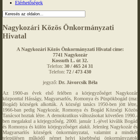
Elérhetőségek
Nagykozári Közös Önkormányzati
Hivatal
A Nagykozári Közös Önkormányzati Hivatal címe:
7741 Nagykozár
Kossuth L. út 32.
Telefon:
30 / 465 24 31
Telefon:
72 / 473 430
jegyző:
Dr. Jávorcsik Béla
Az 1900-as évek első felében a körjegyzőséget Nagykozár
központtal Hásságy, Magyarsarlós, Romonya és Püspökbogád (ma:
Bogád) községek alkották. A községi tanács 1950-ben jött létre,
1966-ban pedig Nagykozár, Romonya és Bogád Községi Közös
Tanácsot hoztak létre. A demokratikus változásokat követően 1990.-
ben megalakul a körjegyzőség. 2000. január 1.-jével kiválik Bogád
és Romonya és külön körjegyzőséget alakít. Jelenleg Nagykozár és
Magyarsarlós községek önkormányzatai, valamint a mindkét
településen működő német helyi kisebbségi önkormányzatok