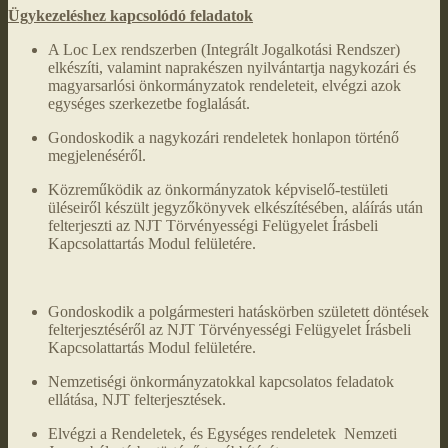
Ügykezeléshez kapcsolódó feladatok
A Loc Lex rendszerben (Integrált Jogalkotási Rendszer)
elkészíti, valamint naprakészen nyilvántartja nagykozári és
magyarsarlósi önkormányzatok rendeleteit, elvégzi azok
egységes szerkezetbe foglalását.
Gondoskodik a nagykozári rendeletek honlapon történő
megjelenéséről.
Közreműködik az önkormányzatok képviselő-testületi
üléseiről készült jegyzőkönyvek elkészítésében, aláírás után
felterjeszti az NJT Törvényességi Felügyelet Írásbeli
Kapcsolattartás Modul felületére.
Gondoskodik a polgármesteri hatáskörben született döntések
felterjesztéséről az NJT Törvényességi Felügyelet Írásbeli
Kapcsolattartás Modul felületére.
Nemzetiségi önkormányzatokkal kapcsolatos feladatok
ellátása, NJT felterjesztések.
Elvégzi a Rendeletek, és Egységes rendeletek Nemzeti