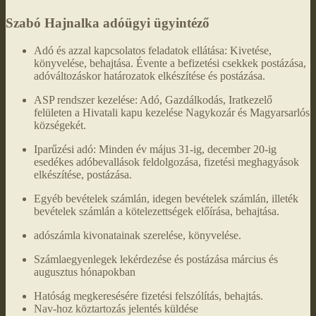
Szabó Hajnalka adóügyi ügyintéző
Adó és azzal kapcsolatos feladatok ellátása: Kivetése,
könyvelése, behajtása. Évente a befizetési csekkek postázása,
adóváltozáskor határozatok elkészítése és postázása.
ASP rendszer kezelése: Adó, Gazdálkodás, Iratkezelő
felületen a Hivatali kapu kezelése Nagykozár és Magyarsarlós
községekét.
Iparűzési adó: Minden év május 31-ig, december 20-ig
esedékes adóbevallások feldolgozása, fizetési meghagyások
elkészítése, postázása.
Egyéb bevételek számlán, idegen bevételek számlán, illeték
bevételek számlán a kötelezettségek előírása, behajtása.
adószámla kivonatainak szerelése, könyvelése.
Számlaegyenlegek lekérdezése és postázása március és
augusztus hónapokban
Hatóság megkeresésére fizetési felszólítás, behajtás.
Nav-hoz köztartozás jelentés küldése