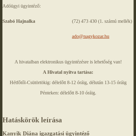
Adóügyi ügyintéző:
Szabó Hajnalka
(72) 473 430 (1. számú mellék)
ado@nagykozar.hu
A hivatalban elektronikus ügyintézésre is lehetőség van!
A Hivatal nyitva tartása:
Hétfőtől-Csütörtökig: délelőtt 8-12 óráig, délután 13-15 óráig
Pénteken: délelőtt 8-10 óráig.
Hatáskörök leírása
Kanyik Diána igazgatási ügyintéző