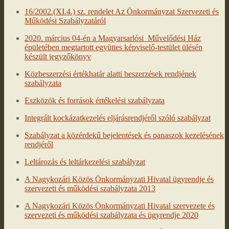
16/2002.(XI.4.) sz. rendelet Az Önkormányzat Szervezeti és
Működési Szabályzatáról
2020. március 04-én a Magyarsarlósi Művelődési Ház
épületében megtartott együttes képviselő-testület ülésén
készült jegyzőkönyv
Közbeszerzési értékhatár alatti beszerzések rendjének
szabályzata
Eszközök és források értékelési szabályzata
Integrált kockázatkezelés eljárásrendjéről szóló szabályzat
Szabályzat a közérdekű bejelentések és panaszok kezelésének
rendjéről
Leltározás és leltárkezelési szabályzat
A Nagykozári Közös Önkormányzati Hivatal ügyrendje és
szervezeti és működési szabályzata 2013
A Nagykozári Közös Önkormányzati Hivatal szervezete és
szervezeti és működési szabályzata és ügyrendje 2020