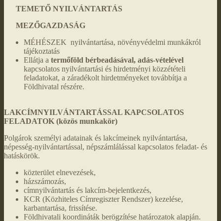
TEMETŐ NYILVÁNTARTÁS
MEZŐGAZDASÁG
MÉHÉSZEK nyilvántartása, növényvédelmi munkákról
tájékoztatás
Ellátja a
termőföld bérbeadásával, adás-vételével
kapcsolatos nyilvántartási és hirdetményi közzétételi
feladatokat, a záradékolt hirdetményeket továbbítja a
Földhivatal részére.
LAKCÍMNYILVÁNTARTÁSSAL KAPCSOLATOS
FELADATOK (közös munkakör)
Polgárok személyi adatainak és lakcímeinek nyilvántartása,
népesség-nyilvántartással, népszámlálással kapcsolatos feladat- és
hatáskörök.
közterület elnevezések,
házszámozás,
címnyilvántartás és lakcím-bejelentkezés,
KCR (Közhiteles Címregiszter Rendszer) kezelése,
karbantartása, frissítése.
Földhivatali koordináták berögzítése határozatok alapján.