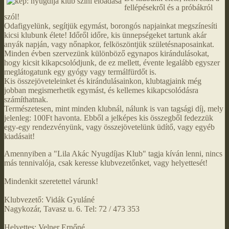
fellépésekről és a próbákról
szól!
Odafigyelünk, segítjük egymást, borongós napjainkat megszínesíti
kicsi klubunk élete! Időről időre, kis ünnepségeket tartunk akár
anyák napján, vagy nőnapkor, felköszöntjük születésnaposainkat.
Minden évben szervezünk különböző egynapos kirándulásokat,
hogy kicsit kikapcsolódjunk, de ez mellett, évente legalább egyszer
meglátogatunk egy gyógy vagy termálfürdőt is.
Kis összejöveteleinket és kirándulásainkon, klubtagjaink még
jobban megismerhetik egymást, és kellemes kikapcsolódásra
számíthatnak.
Természetesen, mint minden klubnál, nálunk is van tagsági díj, mely
jelenleg: 100Ft havonta. Ebből a jelképes kis összegből fedezzük
egy-egy rendezvényünk, vagy összejövetelünk üdítő, vagy egyéb
kiadásait!
Amennyiben a "Lila Akác Nyugdíjas Klub" tagja kíván lenni, nincs
más tennivalója, csak keresse klubvezetőnket, vagy helyettesét!
Mindenkit szeretettel várunk!
Klubvezető: Vidák Gyuláné
Nagykozár, Tavasz u. 6. Tel: 72 / 473 353
Helyettes: Velner Ernőné