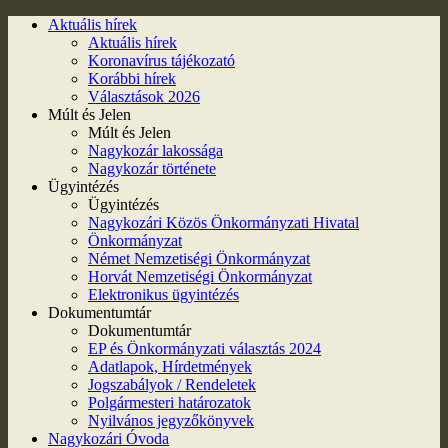
Aktuális hírek
Aktuális hírek
Koronavírus tájékozató
Korábbi hírek
Választások 2026
Múlt és Jelen
Múlt és Jelen
Nagykozár lakossága
Nagykozár története
Ügyintézés
Ügyintézés
Nagykozári Közös Önkormányzati Hivatal
Önkormányzat
Német Nemzetiségi Önkormányzat
Horvát Nemzetiségi Önkormányzat
Elektronikus ügyintézés
Dokumentumtár
Dokumentumtár
EP és Önkormányzati választás 2024
Adatlapok, Hírdetmények
Jogszabályok / Rendeletek
Polgármesteri határozatok
Nyilvános jegyzőkönyvek
Nagykozári Óvoda