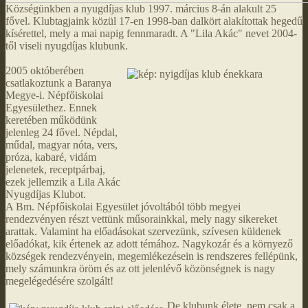
Községünkben a nyugdíjas klub 1997. március 8-án alakult 25
fővel. Klubtagjaink közül 17-en 1998-ban dalkört alakítottak hegedű
kísérettel, mely a mai napig fennmaradt. A "Lila Akác" nevet 2004-
től viseli nyugdíjas klubunk.
2005 októberében
csatlakoztunk a Baranya
Megye-i. Népfőiskolai
Egyesülethez. Ennek
keretében működünk
jelenleg 24 fővel. Népdal,
műdal, magyar nóta, vers,
próza, kabaré, vidám
jelenetek, receptpárbaj,
ezek jellemzik a Lila Akác
Nyugdíjas Klubot.
A Bm. Népfőiskolai Egyesület jóvoltából több megyei
rendezvényen részt vettünk műsorainkkal, mely nagy sikereket
arattak. Valamint ha előadásokat szervezünk, szívesen küldenek
előadókat, kik értenek az adott témához. Nagykozár és a környező
községek rendezvényein, megemlékezésein is rendszeres fellépünk,
mely számunkra öröm és az ott jelenlévő közönségnek is nagy
megelégedésére szolgált!
De klubunk élete, nem csak a