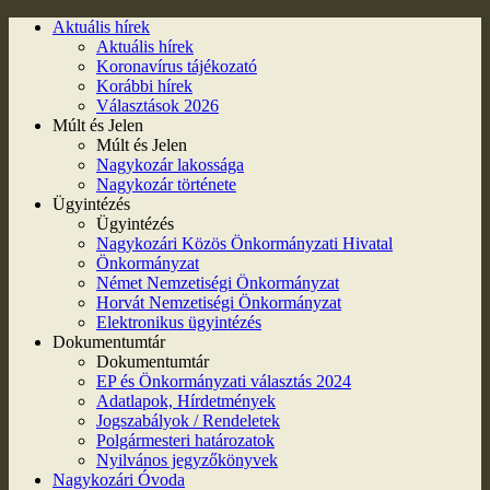
Aktuális hírek
Aktuális hírek
Koronavírus tájékozató
Korábbi hírek
Választások 2026
Múlt és Jelen
Múlt és Jelen
Nagykozár lakossága
Nagykozár története
Ügyintézés
Ügyintézés
Nagykozári Közös Önkormányzati Hivatal
Önkormányzat
Német Nemzetiségi Önkormányzat
Horvát Nemzetiségi Önkormányzat
Elektronikus ügyintézés
Dokumentumtár
Dokumentumtár
EP és Önkormányzati választás 2024
Adatlapok, Hírdetmények
Jogszabályok / Rendeletek
Polgármesteri határozatok
Nyilvános jegyzőkönyvek
Nagykozári Óvoda