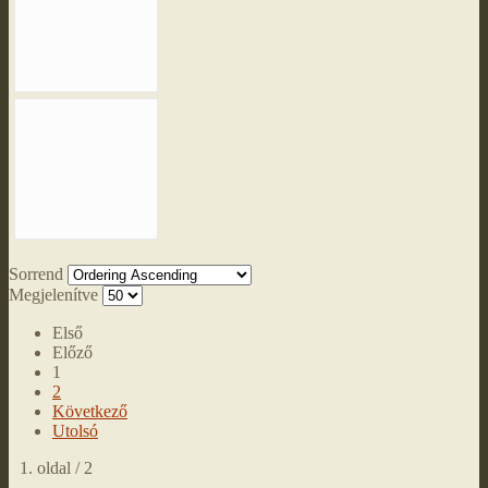
Sorrend
Megjelenítve
Első
Előző
1
2
Következő
Utolsó
1. oldal / 2