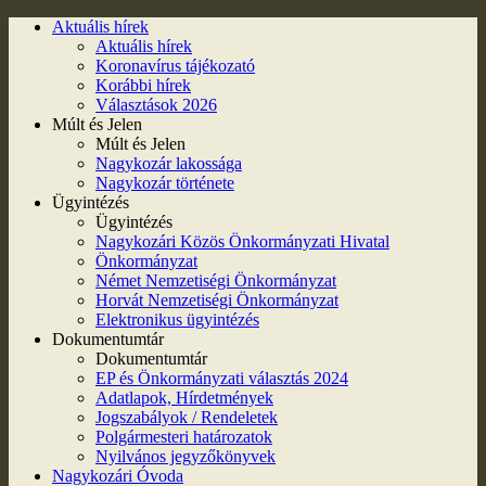
Aktuális hírek
Aktuális hírek
Koronavírus tájékozató
Korábbi hírek
Választások 2026
Múlt és Jelen
Múlt és Jelen
Nagykozár lakossága
Nagykozár története
Ügyintézés
Ügyintézés
Nagykozári Közös Önkormányzati Hivatal
Önkormányzat
Német Nemzetiségi Önkormányzat
Horvát Nemzetiségi Önkormányzat
Elektronikus ügyintézés
Dokumentumtár
Dokumentumtár
EP és Önkormányzati választás 2024
Adatlapok, Hírdetmények
Jogszabályok / Rendeletek
Polgármesteri határozatok
Nyilvános jegyzőkönyvek
Nagykozári Óvoda