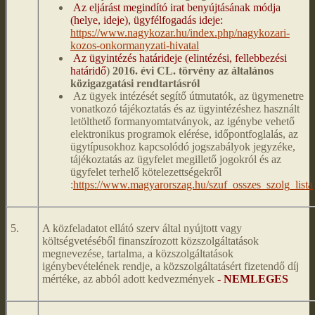
Az eljárást megindító irat benyújtásának módja
(helye, ideje), ügyfélfogadás ideje:
https://www.nagykozar.hu/index.php/nagykozari-
kozos-onkormanyzati-hivatal
Az ügyintézés határideje (elintézési, fellebbezési
határidő
)
2016. évi CL. törvény az általános
közigazgatási rendtartásról
Az ügyek intézését segítő útmutatók, az ügymenetre
vonatkozó tájékoztatás és az ügyintézéshez használt
letölthető formanyomtatványok, az igénybe vehető
elektronikus programok elérése, időpontfoglalás, az
ügytípusokhoz kapcsolódó jogszabályok jegyzéke,
tájékoztatás az ügyfelet megillető jogokról és az
ügyfelet terhelő kötelezettségekről
:
https://www.magyarorszag.hu/szuf_osszes_szolg_lista
5.
A közfeladatot ellátó szerv által nyújtott vagy
költségvetéséből finanszírozott közszolgáltatások
megnevezése, tartalma, a közszolgáltatások
igénybevételének rendje, a közszolgáltatásért fizetendő díj
mértéke, az abból adott kedvezmények
- NEMLEGES