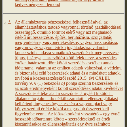
kedvezményezett lemond
*
Az államháztartás pénzeszközei felhasználásával, az
4.
államháztartáshoz tartozó vagyonnal történő gazdálkodással
összefüggő, ötmillió forintot elérő vagy azt meghaladó
értékű árubeszerzésre, építési beruházásra, szolgáltatás
megrendelésre, vagyonértékesítésre, vagyonhasznosításra,
vagyon vagy vagyoni értékű jog átadására, valamint
koncesszióba adásra vonatkozó szerződések megnevezése
(típusa), tárgya, a szerződést kötő felek neve, a szerződés
értéke, határozott időre kötött szerződés esetében annak
időtartama, valamint az említett adatok változásai, a védelmi
és biztonsági célú beszerzések adatai és a minősített adatok,
továbbá a közbeszerzésekről szóló 2015. évi CXLIII.
törvény 9. § (1) bekezdés
b)
pontja szerinti beszerzések és
az azok eredményeként kötött szerződések adatai kivételével
A szerződés értéke alatt a szerződés tárgyáért kikötött –
általános forgalmi adó nélkül számított – ellenszolgáltatást
kell érteni, ingyenes ügylet esetén a vagyon piaci vagy
könyv szerinti értéke közül a magasabb összeget kell
figyelembe venni. Az időszakonként visszatérő – egy évnél
hosszabb időtartamra kötött – szerződéseknél az érték
kiszámításakor az ellenszolgáltatás egy évre számított