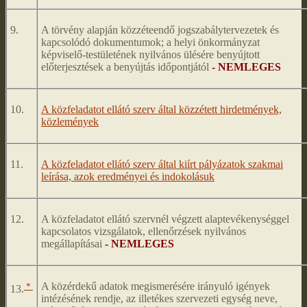
9.
A törvény alapján közzéteendő jogszabálytervezetek és
kapcsolódó dokumentumok; a helyi önkormányzat
képviselő-testületének nyilvános ülésére benyújtott
előterjesztések a benyújtás időpontjától
- NEMLEGES
10.
A közfeladatot ellátó szerv által közzétett hirdetmények,
közlemények
11.
A közfeladatot ellátó szerv által kiírt pályázatok szakmai
leírása, azok eredményei és indokolásuk
12.
A közfeladatot ellátó szervnél végzett alaptevékenységgel
kapcsolatos vizsgálatok, ellenőrzések nyilvános
megállapításai
- NEMLEGES
*
A közérdekű adatok megismerésére irányuló igények
13.
intézésének rendje, az illetékes szervezeti egység neve,