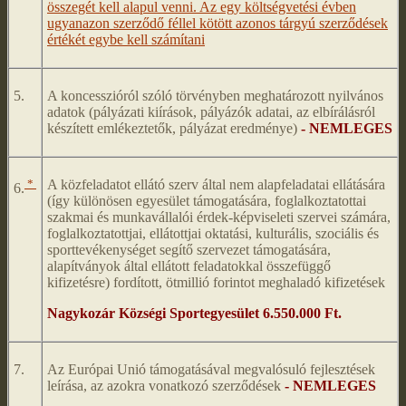
összegét kell alapul venni. Az egy költségvetési évben
ugyanazon szerződő féllel kötött azonos tárgyú szerződések
értékét egybe kell számítani
5.
A koncesszióról szóló törvényben meghatározott nyilvános
adatok (pályázati kiírások, pályázók adatai, az elbírálásról
készített emlékeztetők, pályázat eredménye)
- NEMLEGES
*
A közfeladatot ellátó szerv által nem alapfeladatai ellátására
6.
(így különösen egyesület támogatására, foglalkoztatottai
szakmai és munkavállalói érdek-képviseleti szervei számára,
foglalkoztatottjai, ellátottjai oktatási, kulturális, szociális és
sporttevékenységet segítő szervezet támogatására,
alapítványok által ellátott feladatokkal összefüggő
kifizetésre) fordított, ötmillió forintot meghaladó kifizetések
Nagykozár Községi Sportegyesület 6.550.000 Ft.
7.
Az Európai Unió támogatásával megvalósuló fejlesztések
leírása, az azokra vonatkozó szerződések
- NEMLEGES