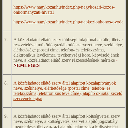
https://www.nagykozar.hu/index.php/nagykozari-kozos-
onkormanyzati-hivatal
https://www.nagykozar.hu/index.php/napkoziotthonos-ovoda
7.
A közfeladatot ellátó szerv többségi tulajdonában álló, illetve
részvételével működő gazdálkodó szervezet neve, székhelye,
elérhetősége (postai címe, telefon- és telefaxszáma,
elektronikus levélcíme), tevékenységi köre, képviselőjének
neve, a közfeladatot ellátó szerv részesedésének mértéke
-
NEMLEGES
8.
A közfeladatot ellátó szerv által alapított közalapítványok
neve, székhelye, elérhetősége (postai címe, telefon- és
telefaxszáma, elektronikus levélcíme), alapító okirata, kezelő
szervének tagjai
9.
A közfeladatot ellátó szerv által alapított költségvetési szerv
neve, székhelye, a költségvetési szervet alapító jogszabály
megjelölése, illetve az azt alapító határozat, a költségvetési