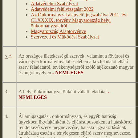
Adatvédelmi Szabályzat
Adatvédelmi felülvizsgálat 2022
Az Önkormányzat alapvető jogszabálya 2011. évi
CLXXXIX. törvény Magyarország helyi
önkormányzatairól
Magyarország Alaptörvénye
Szervezeti és Működési Szabályzat
*
Az országos illetékességű szervek, valamint a fővárosi és
2.
vármegyei kormányhivatal esetében a közfeladatot ellátó
szerv feladatáról, tevékenységéről szóló tájékoztató magyar
és angol nyelven
- NEMLEGES
3.
A helyi önkormányzat önként vállalt feladatai
-
NEMLEGES
4.
Államigazgatási, önkormányzati, és egyéb hatósági
ügyekben ügyfajtánként és eljárástípusonként a hatáskörrel
rendelkező szerv megnevezése, hatáskör gyakorlásának
átruházása esetén a ténylegesen eljáró szerv megnevezése,