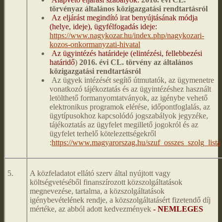
törvényaz általános közigazgatási rendtartásról
Az eljárást megindító irat benyújtásának módja
(helye, ideje), ügyfélfogadás ideje:
https://www.nagykozar.hu/index.php/nagykozari-
kozos-onkormanyzati-hivatal
Az ügyintézés határideje (elintézési, fellebbezési
határidő
)
2016. évi CL. törvény az általános
közigazgatási rendtartásról
Az ügyek intézését segítő útmutatók, az ügymenetre
vonatkozó tájékoztatás és az ügyintézéshez használt
letölthető formanyomtatványok, az igénybe vehető
elektronikus programok elérése, időpontfoglalás, az
ügytípusokhoz kapcsolódó jogszabályok jegyzéke,
tájékoztatás az ügyfelet megillető jogokról és az
ügyfelet terhelő kötelezettségekről
:
https://www.magyarorszag.hu/szuf_osszes_szolg_lista
5.
A közfeladatot ellátó szerv által nyújtott vagy
költségvetéséből finanszírozott közszolgáltatások
megnevezése, tartalma, a közszolgáltatások
igénybevételének rendje, a közszolgáltatásért fizetendő díj
mértéke, az abból adott kedvezmények
- NEMLEGES