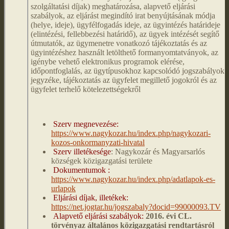
szolgáltatási díjak) meghatározása, alapvető eljárási
szabályok, az eljárást megindító irat benyújtásának módja
(helye, ideje), ügyfélfogadás ideje, az ügyintézés határideje
(elintézési, fellebbezési határidő), az ügyek intézését segítő
útmutatók, az ügymenetre vonatkozó tájékoztatás és az
ügyintézéshez használt letölthető formanyomtatványok, az
igénybe vehető elektronikus programok elérése,
időpontfoglalás, az ügytípusokhoz kapcsolódó jogszabályok
jegyzéke, tájékoztatás az ügyfelet megillető jogokról és az
ügyfelet terhelő kötelezettségekről
Szerv megnevezése:
https://www.nagykozar.hu/index.php/nagykozari-
kozos-onkormanyzati-hivatal
Szerv illetékesége
: Nagykozár és Magyarsarlós
községek közigazgatási területe
Dokumentumok :
https://www.nagykozar.hu/index.php/adatlapok-es-
urlapok
Eljárási díjak, illetékek:
https://net.jogtar.hu/jogszabaly?docid=99000093.TV
Alapvető eljárási szabályok:
2016. évi CL.
törvényaz általános közigazgatási rendtartásról