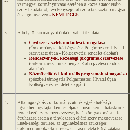
2.
vármegyei kormányhivatal esetében a közfeladatot ellátó
szerv feladatáról, tevékenységéről szóló tájékoztató magyar
és angol nyelven
- NEMLEGES
3.
A helyi önkormányzat önként vállalt feladatai
Civil szervezetek működési támogatás
a
(Önkormányzat költségvetése Polgármesteri Hivatal
szervezete útján - Költségvetési rendelet alapján)
Rendezvények, közösségi programok szervezése
(önkormányzat intézménye- Költségvetési rendelet
alapján)
Közművelődési, kulturális programok támogatása
(pénzbeli támogatás Polgármesteri Hivatal útján-
Költségvetési rendelet alapján)
4.
Államigazgatási, önkormányzati, és egyéb hatósági
ügyekben ügyfajtánként és eljárástípusonként a hatáskörrel
rendelkező szerv megnevezése, hatáskör gyakorlásának
átruházása esetén a ténylegesen eljáró szerv megnevezése,
illetékességi területe, az ügyintézéshez szükséges
dokumentumok, okmányok, eljárási illetékek (igazgatási