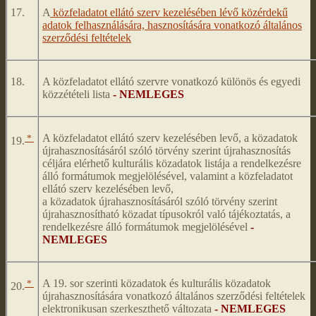
17.
A
közfeladatot ellátó szerv kezelésében lévő közérdekű
adatok felhasználására, hasznosítására vonatkozó általános
szerződési feltételek
18.
A közfeladatot ellátó szervre vonatkozó különös és egyedi
közzétételi lista
- NEMLEGES
*
A közfeladatot ellátó szerv kezelésében levő, a közadatok
19.
újrahasznosításáról szóló törvény szerint újrahasznosítás
céljára elérhető kulturális közadatok listája a rendelkezésre
álló formátumok megjelölésével, valamint a közfeladatot
ellátó szerv kezelésében levő,
a közadatok újrahasznosításáról szóló törvény szerint
újrahasznosítható közadat típusokról való tájékoztatás, a
rendelkezésre álló formátumok megjelölésével
-
NEMLEGES
*
A 19. sor szerinti közadatok és kulturális közadatok
20.
újrahasznosítására vonatkozó általános szerződési feltételek
elektronikusan szerkeszthető változata
- NEMLEGES