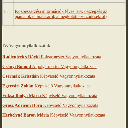
8.
Közbeszerzési információk (éves terv, összegzés az
ajánlatok elbírálásáról, a megkötött szerződésekről)
IV. Vagyonnyilatkozatok
Radivojevics Dávid
Polgármester Vagyonnyilatkozata
Csányi Botond
Alpolgármester Vagyonnyilatkozata
Csermák Krisztián
Képviselő Vagyonnyilatkozata
Egervári Zoltán
Képviselő Vagyonnyilatkozata
Fuksa Ibolya Mária
Képviselő Vagyonnyilatkozata
Grósz Adrienn Dóra
Képviselő Vagyonnyilatkozata
Herbelyné Baron Mária
Képviselő Vagyonnyilatkozata