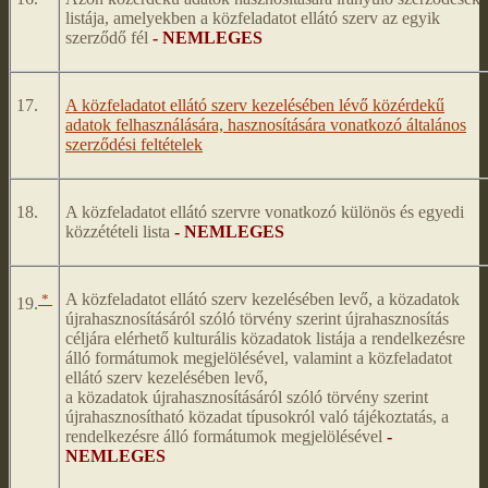
listája, amelyekben a közfeladatot ellátó szerv az egyik
szerződő fél
- NEMLEGES
17.
A közfeladatot ellátó szerv kezelésében lévő közérdekű
adatok felhasználására, hasznosítására vonatkozó általános
szerződési feltételek
18.
A közfeladatot ellátó szervre vonatkozó különös és egyedi
közzétételi lista
- NEMLEGES
*
A közfeladatot ellátó szerv kezelésében levő, a közadatok
19.
újrahasznosításáról szóló törvény szerint újrahasznosítás
céljára elérhető kulturális közadatok listája a rendelkezésre
álló formátumok megjelölésével, valamint a közfeladatot
ellátó szerv kezelésében levő,
a közadatok újrahasznosításáról szóló törvény szerint
újrahasznosítható közadat típusokról való tájékoztatás, a
rendelkezésre álló formátumok megjelölésével
-
NEMLEGES