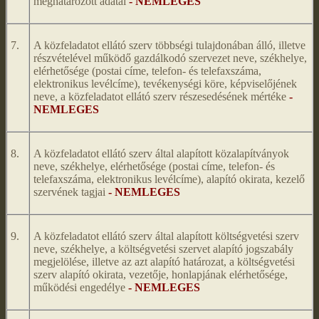
meghatározott adatai
- NEMLEGES
7.
A közfeladatot ellátó szerv többségi tulajdonában álló, illetve
részvételével működő gazdálkodó szervezet neve, székhelye,
elérhetősége (postai címe, telefon- és telefaxszáma,
elektronikus levélcíme), tevékenységi köre, képviselőjének
neve, a közfeladatot ellátó szerv részesedésének mértéke
-
NEMLEGES
8.
A közfeladatot ellátó szerv által alapított közalapítványok
neve, székhelye, elérhetősége (postai címe, telefon- és
telefaxszáma, elektronikus levélcíme), alapító okirata, kezelő
szervének tagjai
- NEMLEGES
9.
A közfeladatot ellátó szerv által alapított költségvetési szerv
neve, székhelye, a költségvetési szervet alapító jogszabály
megjelölése, illetve az azt alapító határozat, a költségvetési
szerv alapító okirata, vezetője, honlapjának elérhetősége,
működési engedélye
- NEMLEGES