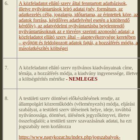
6.
A közfeladatot ellátó szerv által fenntartott adatbázisok,
illetve nyilvántartások leíró adatai (név, formátum, az
adatkezelés célja, jogalapja, időtartama, az érintettek köre, az
adatok forrása, kérdőíves adatfelvétel esetén a kitöltendő
kérdőív), az adatvédelmi nyilvántartásba bejelentendő
nyilvántartásoknak az e törvény szerinti azonosító adatai; a
közfeladatot ellátó szerv által – alaptevékenysége keretében
– gyűjtött és feldolgozott adatok fajtái, a hozzáférés módja, a
másolatkészítés költségei
7.
A közfeladatot ellátó szerv nyilvános kiadványainak címe,
témája, a hozzáférés módja, a kiadvány ingyenessége, illetve
a költségtérítés mértéke
- NEMLEGES
8.
A testületi szerv döntései előkészítésének rendje, az
állampolgári közreműködés (véleményezés) módja, eljárási
szabályai, a testületi szerv üléseinek helye, ideje, továbbá
nyilvánossága, döntései, ülésének jegyzőkönyvei, illetve
összefoglalói; a testületi szerv szavazásának adatai, ha ezt
jogszabály nem korlátozza
https://www.nagykozar.hu/index.php/jogszabalyok-