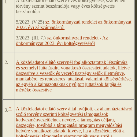
*
A közfeladatot ellátó szerv éves költségvetése, számviteli
l.
törvény szerint beszámolója vagy éves költségvetés
beszámolója
5/2023. (V.25)
sz. önkormányzati rendelet az önkormányzat
2022. évi zárszámadásról
3/2023. (III. 7.)
sz. önkormányzati rendelet - Az
önkormányzat 2023. évi költségvetéséről
2.
A közfeladatot ellátó szervnél foglalkoztatottak létszámára
és személyi juttatásaira vonatkozó összesített adatok, illetve
összesítve a vezetők és vezető tisztségviselők illetménye,
munkabére, és rendszeres juttatásai, valamint költségtérítése,
az egyéb alkalmazottaknak nyújtott juttatások fajtája és
mértéke összesítve
*
A közfeladatot ellátó szerv által nyújtott, az államháztartásról
3.
szóló törvény szerinti költségvetési támogatások
kedvezményezettjeinek nevére, a támogatás céljára,
összegére, továbbá a támogatási program megvalósítási
helyére vonatkozó adatok, kivéve, ha a közzététel előtt a
költségvetési támogatást visszavonják vagy arról a