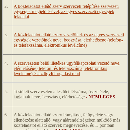
2.
A közfeladatot ellátó szerv szervezeti felépítése szervezeti
egységek megjelölésével, az egyes szervezeti egységek
feladatai
3.
A közfeladatot ellátó szerv vezetőinek és az egyes szervezeti
egységek vezetőinek neve, beosztása, elérhetősége (telefon-
és telefaxszáma, elektronikus levélcíme)
4.
A szervezeten belül illetékes ügyfélkapcsolati vezető neve,
elérhetősége (telefon- és telefaxszáma, elektronikus
levélcíme) és az ügyfélfogadási rend
5.
Testületi szerv esetén a testület létszáma, összetétele,
tagjainak neve, beosztása, elérhetősége
- NEMLEGES
6.
A közfeladatot ellátó szerv irányítása, felügyelete vagy
ellenőrzése alatt álló, vagy alárendeltségében működő más
közfeladatot ellátó szervek megnevezése, és 1. pontban