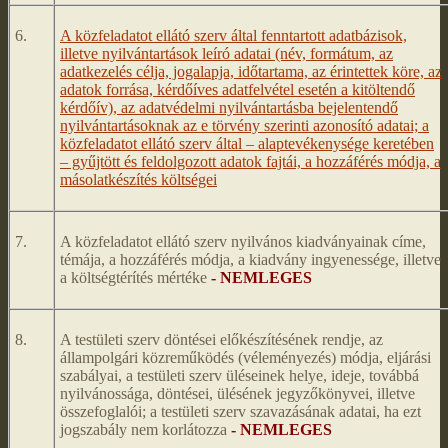
6.
A közfeladatot ellátó szerv által fenntartott adatbázisok,
illetve nyilvántartások leíró adatai (név, formátum, az
adatkezelés célja, jogalapja, időtartama, az érintettek köre, az
adatok forrása, kérdőíves adatfelvétel esetén a kitöltendő
kérdőív), az adatvédelmi nyilvántartásba bejelentendő
nyilvántartásoknak az e törvény szerinti azonosító adatai; a
közfeladatot ellátó szerv által – alaptevékenysége keretében
– gyűjtött és feldolgozott adatok fajtái, a hozzáférés módja, a
másolatkészítés költségei
7.
A közfeladatot ellátó szerv nyilvános kiadványainak címe,
témája, a hozzáférés módja, a kiadvány ingyenessége, illetve
a költségtérítés mértéke
- NEMLEGES
8.
A testületi szerv döntései előkészítésének rendje, az
állampolgári közreműködés (véleményezés) módja, eljárási
szabályai, a testületi szerv üléseinek helye, ideje, továbbá
nyilvánossága, döntései, ülésének jegyzőkönyvei, illetve
összefoglalói; a testületi szerv szavazásának adatai, ha ezt
jogszabály nem korlátozza
- NEMLEGES