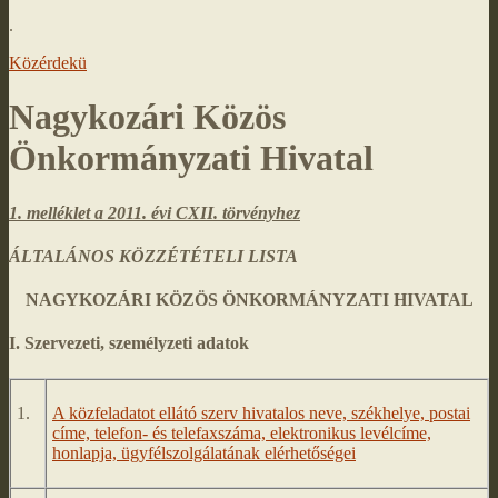
.
Közérdekü
Nagykozári Közös
Önkormányzati Hivatal
1. melléklet a 2011. évi CXII. törvényhez
ÁLTALÁNOS KÖZZÉTÉTELI LISTA
NAGYKOZÁRI KÖZÖS ÖNKORMÁNYZATI HIVATAL
I. Szervezeti, személyzeti adatok
1.
A közfeladatot ellátó szerv hivatalos neve, székhelye, postai
címe, telefon- és telefaxszáma, elektronikus levélcíme,
honlapja, ügyfélszolgálatának elérhetőségei