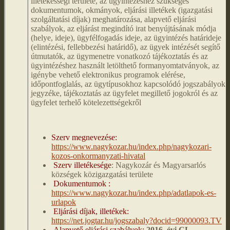
illetékességi területe, az ügyintézéshez szükséges
dokumentumok, okmányok, eljárási illetékek (igazgatási
szolgáltatási díjak) meghatározása, alapvető eljárási
szabályok, az eljárást megindító irat benyújtásának módja
(helye, ideje), ügyfélfogadás ideje, az ügyintézés határideje
(elintézési, fellebbezési határidő), az ügyek intézését segítő
útmutatók, az ügymenetre vonatkozó tájékoztatás és az
ügyintézéshez használt letölthető formanyomtatványok, az
igénybe vehető elektronikus programok elérése,
időpontfoglalás, az ügytípusokhoz kapcsolódó jogszabályok
jegyzéke, tájékoztatás az ügyfelet megillető jogokról és az
ügyfelet terhelő kötelezettségekről
Szerv megnevezése:
https://www.nagykozar.hu/index.php/nagykozari-
kozos-onkormanyzati-hivatal
Szerv illetékesége
: Nagykozár és Magyarsarlós
községek közigazgatási területe
Dokumentumok :
https://www.nagykozar.hu/index.php/adatlapok-es-
urlapok
Eljárási díjak, illetékek:
https://net.jogtar.hu/jogszabaly?docid=99000093.TV
Alapvető eljárási szabályok:
2016. évi CL.