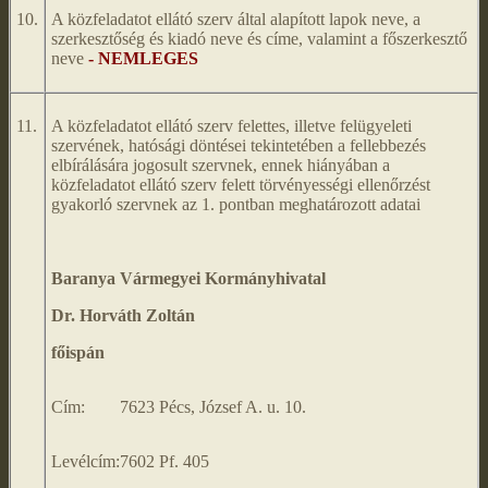
10.
A közfeladatot ellátó szerv által alapított lapok neve, a
szerkesztőség és kiadó neve és címe, valamint a főszerkesztő
neve
- NEMLEGES
11.
A közfeladatot ellátó szerv felettes, illetve felügyeleti
szervének, hatósági döntései tekintetében a fellebbezés
elbírálására jogosult szervnek, ennek hiányában a
közfeladatot ellátó szerv felett törvényességi ellenőrzést
gyakorló szervnek az 1. pontban meghatározott adatai
Baranya Vármegyei Kormányhivatal
Dr. Horváth Zoltán
főispán
Cím:
7623 Pécs, József A. u. 10.
Levélcím:
7602 Pf. 405