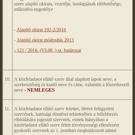
szerv alapító okirata, vezetője, honlapjának elérhetősége,
működési engedélye
-
Alapító okirat 192-2/2016
-
Alapító okirat módosítás 2013
- 121 / 2016. (VI.08 .) sz. határozat
10.
A közfeladatot ellátó szerv által alapított lapok neve, a
szerkesztőség és kiadó neve és címe, valamint a főszerkesztő
neve
- NEMLEGES
11.
A közfeladatot ellátó szerv felettes, illetve felügyeleti
szervének, hatósági döntései tekintetében a fellebbezés
elbírálására jogosult szervnek, ennek hiányában a
közfeladatot ellátó szerv felett törvényességi ellenőrzést
gyakorló szervnek az 1. pontban meghatározott adatai