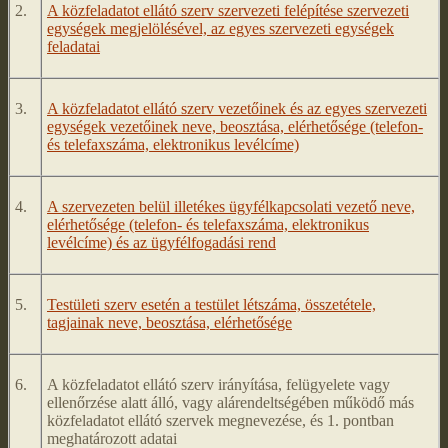
2.
A közfeladatot ellátó szerv szervezeti felépítése szervezeti
egységek megjelölésével, az egyes szervezeti egységek
feladatai
3.
A közfeladatot ellátó szerv vezetőinek és az egyes szervezeti
egységek vezetőinek neve, beosztása, elérhetősége (telefon-
és telefaxszáma, elektronikus levélcíme)
4.
A szervezeten belül illetékes ügyfélkapcsolati vezető neve,
elérhetősége (telefon- és telefaxszáma, elektronikus
levélcíme) és az ügyfélfogadási rend
5.
Testületi szerv esetén a testület létszáma, összetétele,
tagjainak neve, beosztása, elérhetősége
6.
A közfeladatot ellátó szerv irányítása, felügyelete vagy
ellenőrzése alatt álló, vagy alárendeltségében működő más
közfeladatot ellátó szervek megnevezése, és 1. pontban
meghatározott adatai