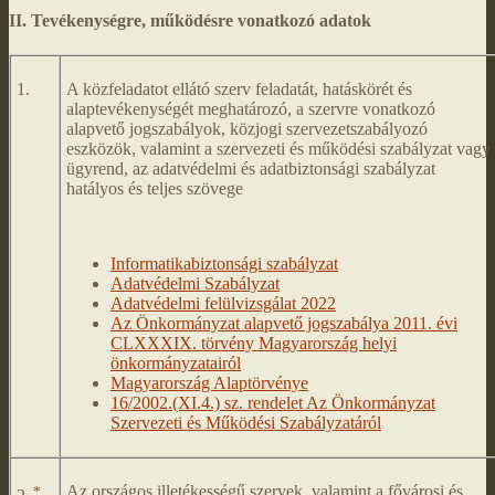
II. Tevékenységre, működésre vonatkozó adatok
1.
A közfeladatot ellátó szerv feladatát, hatáskörét és
alaptevékenységét meghatározó, a szervre vonatkozó
alapvető jogszabályok, közjogi szervezetszabályozó
eszközök, valamint a szervezeti és működési szabályzat vagy
ügyrend, az adatvédelmi és adatbiztonsági szabályzat
hatályos és teljes szövege
Informatikabiztonsági szabályzat
Adatvédelmi Szabályzat
Adatvédelmi felülvizsgálat 2022
Az Önkormányzat alapvető jogszabálya 2011. évi
CLXXXIX. törvény Magyarország helyi
önkormányzatairól
Magyarország Alaptörvénye
16/2002.(XI.4.) sz. rendelet Az Önkormányzat
Szervezeti és Működési Szabályzatáról
*
Az országos illetékességű szervek, valamint a fővárosi és