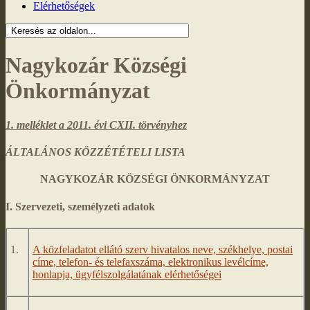
Elérhetőségek
Nagykozár Községi
Önkormányzat
1. melléklet a 2011. évi CXII. törvényhez
ÁLTALÁNOS KÖZZÉTÉTELI LISTA
NAGYKOZÁR KÖZSÉGI ÖNKORMÁNYZAT
I. Szervezeti, személyzeti adatok
1.
A közfeladatot ellátó szerv hivatalos neve, székhelye, postai
címe, telefon- és telefaxszáma, elektronikus levélcíme,
honlapja, ügyfélszolgálatának elérhetőségei