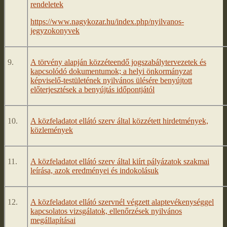
rendeletek
https://www.nagykozar.hu/index.php/nyilvanos-
jegyzokonyvek
9.
A törvény alapján közzéteendő jogszabálytervezetek és
kapcsolódó dokumentumok; a helyi önkormányzat
képviselő-testületének nyilvános ülésére benyújtott
előterjesztések a benyújtás időpontjától
10.
A közfeladatot ellátó szerv által közzétett hirdetmények,
közlemények
11.
A közfeladatot ellátó szerv által kiírt pályázatok szakmai
leírása, azok eredményei és indokolásuk
12.
A közfeladatot ellátó szervnél végzett alaptevékenységgel
kapcsolatos vizsgálatok, ellenőrzések nyilvános
megállapításai