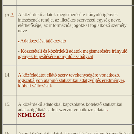
*
A közérdekű adatok megismerésére irányuló igények
13.
intézésének rendje, az illetékes szervezeti egység neve,
elérhetősége, az információs jogokkal foglalkozó személy
neve
- Adatkezelési tájékoztató
-
Közzétételi és közérdekű adatok megismerésére irányuló
igények teljesítésére irányuló szabályzat
14.
A közfeladatot ellátó szerv tevékenységére vonatkozó,
jogszabályon alapuló statisztikai adatgyűjtés eredményei,
időbeli változásuk
15.
A közérdekű adatokkal kapcsolatos kötelező statisztikai
adatszolgáltatás adott szervre vonatkozó adatai
-
NEMLEGES
16.
Azon közérdekű adatok hasznosítására irányuló szerződések