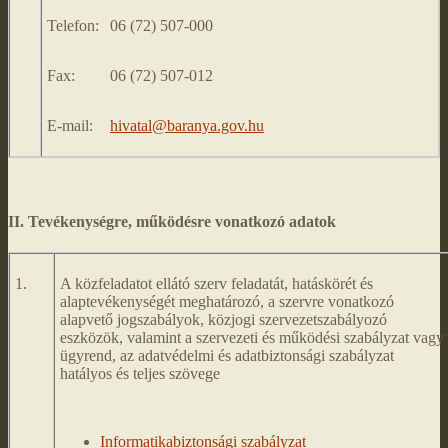
Telefon:
06 (72) 507-000
Fax:
06 (72) 507-012
E-mail:
hivatal@baranya.gov.hu
II. Tevékenységre, működésre vonatkozó adatok
1.
A közfeladatot ellátó szerv feladatát, hatáskörét és
alaptevékenységét meghatározó, a szervre vonatkozó
alapvető jogszabályok, közjogi szervezetszabályozó
eszközök, valamint a szervezeti és működési szabályzat vagy
ügyrend, az adatvédelmi és adatbiztonsági szabályzat
hatályos és teljes szövege
Informatikabiztonsági szabályzat