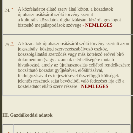
*
A közfeladatot ellátó szerv által kötött, a közadatok
24.
újrahasznosításáról szóló törvény szerint
a kulturális közadatok digitalizálására kizárólagos jogot
biztosító megállapodások szövege
- NEMLEGES
*
A közadatok újrahasznosításáról szóló törvény szerinti azon
25.
jogszabály, közjogi szervezetszabályozó eszköz,
közszolgáltatási szerződés vagy más kötelező erővel bíró
dokumentum (vagy az annak elérhetőségére mutató
hivatkozás), amely az újrahasznosítás céljából rendelkezésre
bocsátható közadat gyűjtésével, előállításával,
feldolgozásával és terjesztésével összefüggő költségek
jelentős részének saját bevételből való fedezését írja elő a
közfeladatot ellátó szerv részére
- NEMLEGES
III. Gazdálkodási adatok