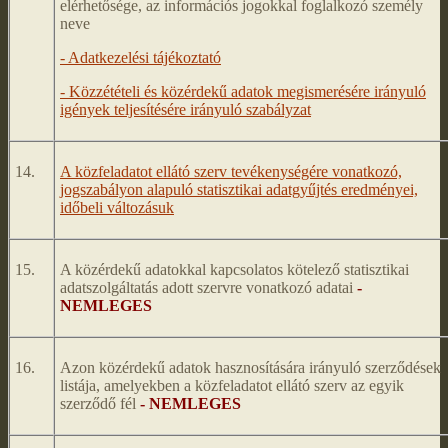
elérhetősége, az információs jogokkal foglalkozó személy
neve
- Adatkezelési tájékoztató
- Közzétételi és közérdekű adatok megismerésére irányuló
igények teljesítésére irányuló szabályzat
14.
A közfeladatot ellátó szerv tevékenységére vonatkozó,
jogszabályon alapuló statisztikai adatgyűjtés eredményei,
időbeli változásuk
15.
A közérdekű adatokkal kapcsolatos kötelező statisztikai
adatszolgáltatás adott szervre vonatkozó adatai
-
NEMLEGES
16.
Azon közérdekű adatok hasznosítására irányuló szerződések
listája, amelyekben a közfeladatot ellátó szerv az egyik
szerződő fél
- NEMLEGES