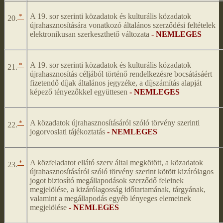
*
A 19. sor szerinti közadatok és kulturális közadatok
20.
újrahasznosítására vonatkozó általános szerződési feltételek
elektronikusan szerkeszthető változata
- NEMLEGES
*
A 19. sor szerinti közadatok és kulturális közadatok
21.
újrahasznosítás céljából történő rendelkezésre bocsátásáért
fizetendő díjak általános jegyzéke, a díjszámítás alapját
képező tényezőkkel együttesen
- NEMLEGES
*
A közadatok újrahasznosításáról szóló törvény szerinti
22.
jogorvoslati tájékoztatás
- NEMLEGES
*
A közfeladatot ellátó szerv által megkötött, a közadatok
23.
újrahasznosításáról szóló törvény szerint kötött kizárólagos
jogot biztosító megállapodások szerződő feleinek
megjelölése, a kizárólagosság időtartamának, tárgyának,
valamint a megállapodás egyéb lényeges elemeinek
megjelölése
- NEMLEGES