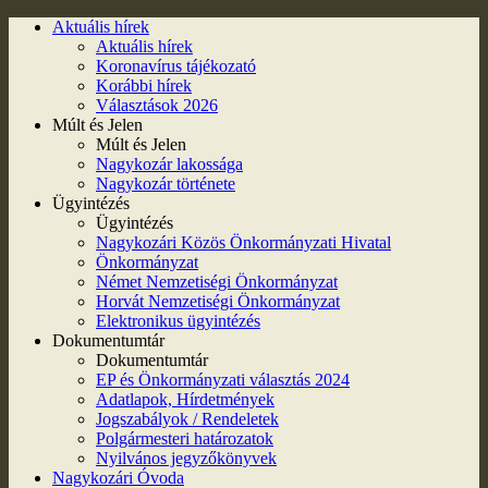
Aktuális hírek
Aktuális hírek
Koronavírus tájékozató
Korábbi hírek
Választások 2026
Múlt és Jelen
Múlt és Jelen
Nagykozár lakossága
Nagykozár története
Ügyintézés
Ügyintézés
Nagykozári Közös Önkormányzati Hivatal
Önkormányzat
Német Nemzetiségi Önkormányzat
Horvát Nemzetiségi Önkormányzat
Elektronikus ügyintézés
Dokumentumtár
Dokumentumtár
EP és Önkormányzati választás 2024
Adatlapok, Hírdetmények
Jogszabályok / Rendeletek
Polgármesteri határozatok
Nyilvános jegyzőkönyvek
Nagykozári Óvoda