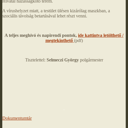
Hivatal házasságkötő terem.
A vírushelyzet miatt, a testület ülésen kizárólag maszkban, a
szociális távolság betartásával lehet részt venni.
A teljes meghívó és napirendi pontok,
ide kattintva letölthető /
megtekinthető
(pdf)
Tisztelettel:
Selmeczi György
polgármester
.
Dokumentumtár