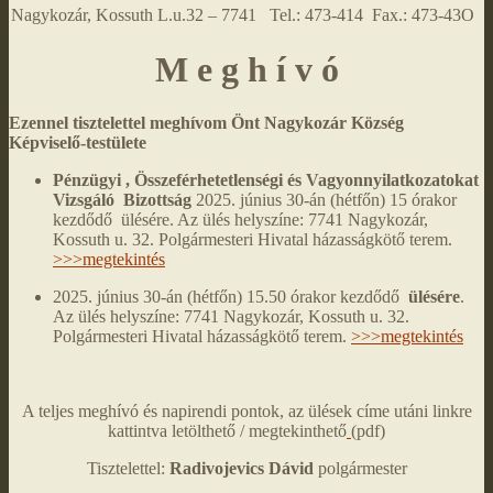
Nagykozár, Kossuth L.u.32 – 7741 Tel.: 473-414 Fax.: 473-43O
M e g h í v ó
Ezennel tisztelettel meghívom Önt Nagykozár Község
Képviselő-testülete
Pénzügyi , Összeférhetetlenségi és Vagyonnyilatkozatokat
Vizsgáló Bizottság
2025. június 30-án (hétfőn) 15 órakor
kezdődő ülésére. Az ülés helyszíne: 7741 Nagykozár,
Kossuth u. 32. Polgármesteri Hivatal házasságkötő terem.
>>>megtekintés
2025. június 30-án (hétfőn) 15.50 órakor kezdődő
ülésére
.
Az ülés helyszíne: 7741 Nagykozár, Kossuth u. 32.
Polgármesteri Hivatal házasságkötő terem.
>>>megtekintés
A teljes meghívó és napirendi pontok, az ülések címe utáni linkre
kattintva letölthető / megtekinthető
(pdf)
Tisztelettel:
Radivojevics Dávid
polgármester