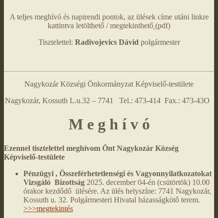
A teljes meghívó és napirendi pontok, az ülések címe utáni linkre
kattintva letölthető / megtekinthető
(pdf)
Tisztelettel:
Radivojevics Dávid
polgármester
Nagykozár Községi Önkormányzat Képviselő-testülete
Nagykozár, Kossuth L.u.32 – 7741 Tel.: 473-414 Fax.: 473-43O
M e g h í v ó
Ezennel tisztelettel meghívom Önt Nagykozár Község
Képviselő-testülete
Pénzügyi , Összeférhetetlenségi és Vagyonnyilatkozatokat
Vizsgáló Bizottság
2025. december 04-én (csütörtök) 10.00
órakor kezdődő ülésére. Az ülés helyszíne: 7741 Nagykozár,
Kossuth u. 32. Polgármesteri Hivatal házasságkötő terem.
>>>megtekintés