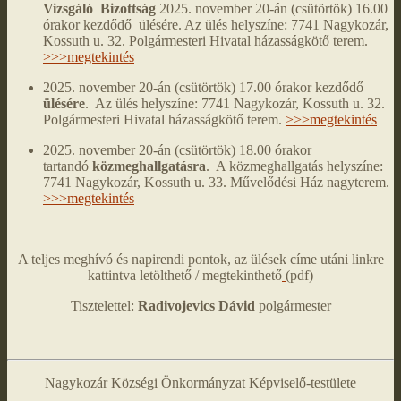
Vizsgáló Bizottság
2025. november 20-án (csütörtök) 16.00
órakor kezdődő ülésére. Az ülés helyszíne: 7741 Nagykozár,
Kossuth u. 32. Polgármesteri Hivatal házasságkötő terem.
>>>megtekintés
2025. november 20-án (csütörtök) 17.00 órakor kezdődő
ülésére
. Az ülés helyszíne: 7741 Nagykozár, Kossuth u. 32.
Polgármesteri Hivatal házasságkötő terem.
>>>megtekintés
2025. november 20-án (csütörtök) 18.00 órakor
tartandó
közmeghallgatásra
. A közmeghallgatás helyszíne:
7741 Nagykozár, Kossuth u. 33. Művelődési Ház nagyterem.
>>>megtekintés
A teljes meghívó és napirendi pontok, az ülések címe utáni linkre
kattintva letölthető / megtekinthető
(pdf)
Tisztelettel:
Radivojevics Dávid
polgármester
Nagykozár Községi Önkormányzat Képviselő-testülete