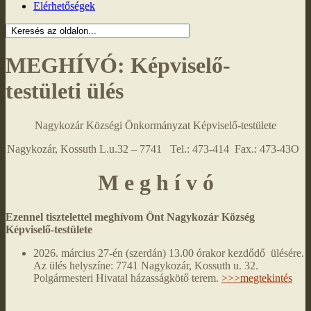
Elérhetőségek
MEGHÍVÓ: Képviselő-
testületi ülés
Nagykozár Községi Önkormányzat Képviselő-testülete
Nagykozár, Kossuth L.u.32 – 7741 Tel.: 473-414 Fax.: 473-43O
M e g h í v ó
Ezennel tisztelettel meghívom Önt Nagykozár Község
Képviselő-testülete
2026. március 27-én (szerdán) 13.00 órakor kezdődő ülésére.
Az ülés helyszíne: 7741 Nagykozár, Kossuth u. 32.
Polgármesteri Hivatal házasságkötő terem.
>>>megtekintés