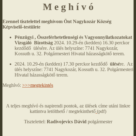
M e g h í v ó
Ezennel tisztelettel meghívom Önt Nagykozár Község
Képviselő-testülete
Pénzügyi , Összeférhetetlenségi és Vagyonnyilatkozatokat
Vizsgáló Bizottság
2024. 10.29-én (kedden) 16.30 perckor
kezdődő ülésére. Az ülés helyszíne: 7741 Nagykozár,
Kossuth u. 32. Polgármesteri Hivatal házasságkötő terem.
2024. 10.29-én (kedden) 17.30 perckor kezdődő
ülésé
re. Az
ülés helyszíne: 7741 Nagykozár, Kossuth u. 32. Polgármesteri
Hivatal házasságkötő terem.
Meghívó:
>>>megtekintés
A teljes meghívó és napirendi pontok, az ülések címe utáni linkre
kattintva letölthető / megtekinthető
(pdf)
Tisztelettel:
Radivojevics Dávid
polgármester