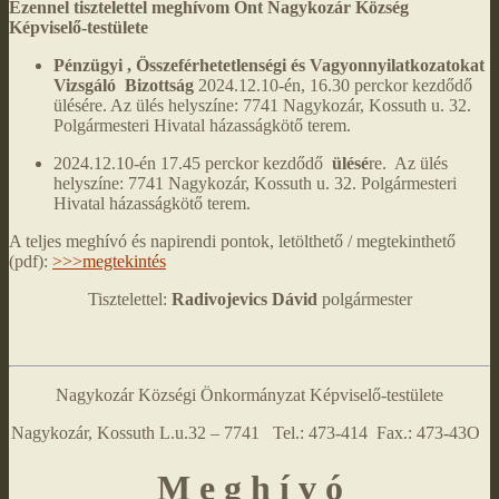
Ezennel tisztelettel meghívom Önt Nagykozár Község
Képviselő-testülete
Pénzügyi , Összeférhetetlenségi és Vagyonnyilatkozatokat
Vizsgáló Bizottság
2024.12.10-én, 16.30 perckor kezdődő
ülésére. Az ülés helyszíne: 7741 Nagykozár, Kossuth u. 32.
Polgármesteri Hivatal házasságkötő terem.
2024.12.10-én 17.45 perckor kezdődő
ülésé
re. Az ülés
helyszíne: 7741 Nagykozár, Kossuth u. 32. Polgármesteri
Hivatal házasságkötő terem.
A teljes meghívó és napirendi pontok, letölthető / megtekinthető
(pdf):
>>>megtekintés
Tisztelettel:
Radivojevics Dávid
polgármester
Nagykozár Községi Önkormányzat Képviselő-testülete
Nagykozár, Kossuth L.u.32 – 7741 Tel.: 473-414 Fax.: 473-43O
M e g h í v ó