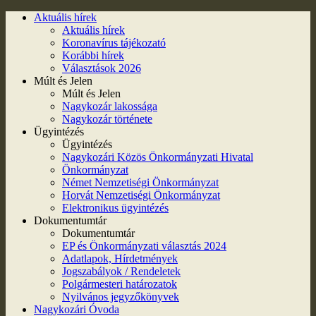
Aktuális hírek
Aktuális hírek
Koronavírus tájékozató
Korábbi hírek
Választások 2026
Múlt és Jelen
Múlt és Jelen
Nagykozár lakossága
Nagykozár története
Ügyintézés
Ügyintézés
Nagykozári Közös Önkormányzati Hivatal
Önkormányzat
Német Nemzetiségi Önkormányzat
Horvát Nemzetiségi Önkormányzat
Elektronikus ügyintézés
Dokumentumtár
Dokumentumtár
EP és Önkormányzati választás 2024
Adatlapok, Hírdetmények
Jogszabályok / Rendeletek
Polgármesteri határozatok
Nyilvános jegyzőkönyvek
Nagykozári Óvoda