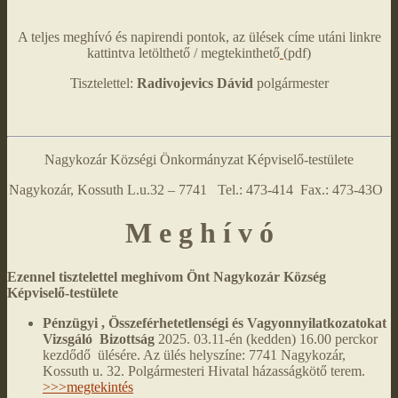
A teljes meghívó és napirendi pontok, az ülések címe utáni linkre
kattintva letölthető / megtekinthető
(pdf)
Tisztelettel:
Radivojevics Dávid
polgármester
Nagykozár Községi Önkormányzat Képviselő-testülete
Nagykozár, Kossuth L.u.32 – 7741 Tel.: 473-414 Fax.: 473-43O
M e g h í v ó
Ezennel tisztelettel meghívom Önt Nagykozár Község
Képviselő-testülete
Pénzügyi , Összeférhetetlenségi és Vagyonnyilatkozatokat
Vizsgáló Bizottság
2025. 03.11-én (kedden) 16.00 perckor
kezdődő ülésére. Az ülés helyszíne: 7741 Nagykozár,
Kossuth u. 32. Polgármesteri Hivatal házasságkötő terem.
>>>megtekintés