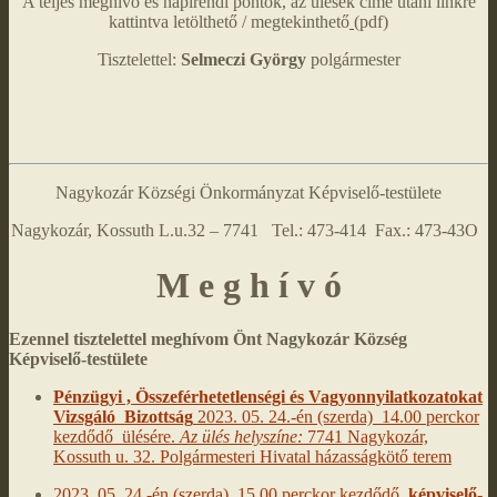
A teljes meghívó és napirendi pontok, az ülések címe utáni linkre
kattintva letölthető / megtekinthető
(pdf)
Tisztelettel:
Selmeczi György
polgármester
Nagykozár Községi Önkormányzat Képviselő-testülete
Nagykozár, Kossuth L.u.32 – 7741 Tel.: 473-414 Fax.: 473-43O
M e g h í v ó
Ezennel tisztelettel meghívom Önt Nagykozár Község
Képviselő-testülete
Pénzügyi , Összeférhetetlenségi és Vagyonnyilatkozatokat
Vizsgáló Bizottság
2023. 05. 24.-én (szerda) 14.00 perckor
kezdődő ülésére.
Az ülés helyszíne:
7741 Nagykozár,
Kossuth u. 32. Polgármesteri Hivatal házasságkötő terem
2023. 05. 24.-én (szerda) 15.00 perckor kezdődő
képviselő-