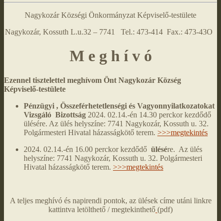
Nagykozár Községi Önkormányzat Képviselő-testülete
Nagykozár, Kossuth L.u.32 – 7741 Tel.: 473-414 Fax.: 473-43O
M e g h í v ó
Ezennel tisztelettel meghívom Önt Nagykozár Község
Képviselő-testülete
Pénzügyi , Összeférhetetlenségi és Vagyonnyilatkozatokat
Vizsgáló Bizottság
2024. 02.14.-én 14.30 perckor kezdődő
ülésére. Az ülés helyszíne: 7741 Nagykozár, Kossuth u. 32.
Polgármesteri Hivatal házasságkötő terem.
>>>megtekintés
2024. 02.14.-én 16.00 perckor kezdődő
ülésé
re. Az ülés
helyszíne: 7741 Nagykozár, Kossuth u. 32. Polgármesteri
Hivatal házasságkötő terem.
>>>megtekintés
A teljes meghívó és napirendi pontok, az ülések címe utáni linkre
kattintva letölthető / megtekinthető
(pdf)