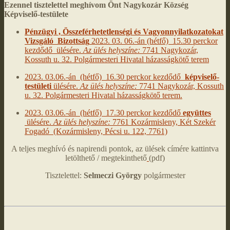
Ezennel tisztelettel meghívom Önt Nagykozár Község
Képviselő-testülete
Pénzügyi , Összeférhetetlenségi és Vagyonnyilatkozatokat
Vizsgáló Bizottság
2023. 03. 06.-án (hétfő) 15.30 perckor
kezdődő ülésére.
Az ülés helyszíne:
7741 Nagykozár,
Kossuth u. 32. Polgármesteri Hivatal házasságkötő terem
2023. 03.06.-án (hétfő) 16.30 perckor kezdődő
képviselő-
testületi
ülésére.
Az ülés helyszíne:
7741 Nagykozár, Kossuth
u. 32. Polgármesteri Hivatal házasságkötő terem.
2023. 03.06.-án (hétfő) 17.30 perckor kezdődő
együttes
ülésére.
Az ülés helyszíne:
7761 Kozármisleny, Két Szekér
Fogadó (Kozármisleny, Pécsi u. 122, 7761)
A teljes meghívó és napirendi pontok, az ülések címére kattintva
letölthető / megtekinthető
(pdf)
Tisztelettel:
Selmeczi György
polgármester