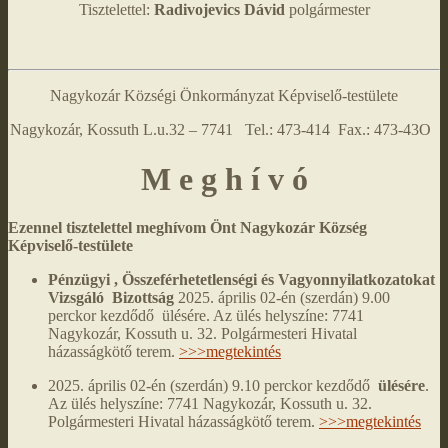
Tisztelettel:
Radivojevics Dávid
polgármester
Nagykozár Községi Önkormányzat Képviselő-testülete
Nagykozár, Kossuth L.u.32 – 7741 Tel.: 473-414 Fax.: 473-43O
M e g h í v ó
Ezennel tisztelettel meghívom Önt Nagykozár Község
Képviselő-testülete
Pénzügyi , Összeférhetetlenségi és Vagyonnyilatkozatokat
Vizsgáló Bizottság
2025. április 02-én (szerdán) 9.00
perckor kezdődő ülésére. Az ülés helyszíne: 7741
Nagykozár, Kossuth u. 32. Polgármesteri Hivatal
házasságkötő terem.
>>>megtekintés
2025. április 02-én (szerdán) 9.10 perckor kezdődő
ülésére
.
Az ülés helyszíne: 7741 Nagykozár, Kossuth u. 32.
Polgármesteri Hivatal házasságkötő terem.
>>>megtekintés