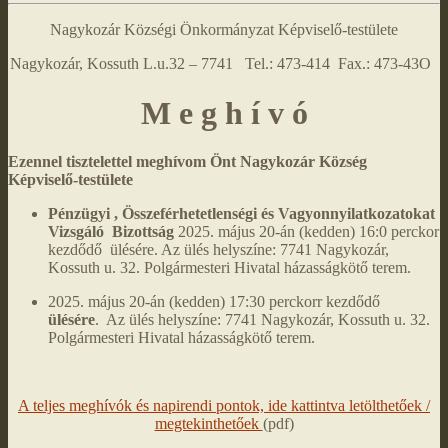
Nagykozár Községi Önkormányzat Képviselő-testülete
Nagykozár, Kossuth L.u.32 – 7741 Tel.: 473-414 Fax.: 473-43O
M e g h í v ó
Ezennel tisztelettel meghívom Önt Nagykozár Község
Képviselő-testülete
Pénzügyi , Összeférhetetlenségi és Vagyonnyilatkozatokat
Vizsgáló Bizottság
2025. május 20-án (kedden) 16:0 perckor
kezdődő ülésére. Az ülés helyszíne: 7741 Nagykozár,
Kossuth u. 32. Polgármesteri Hivatal házasságkötő terem.
2025. május 20-án (kedden) 17:30 perckorr kezdődő
ülésére
. Az ülés helyszíne: 7741 Nagykozár, Kossuth u. 32.
Polgármesteri Hivatal házasságkötő terem.
A teljes meghívók és napirendi pontok, ide kattintva letölthetőek /
megtekinthetőek
(pdf)