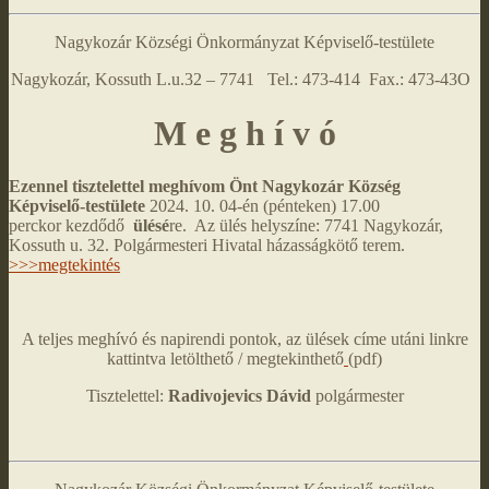
Nagykozár Községi Önkormányzat Képviselő-testülete
Nagykozár, Kossuth L.u.32 – 7741 Tel.: 473-414 Fax.: 473-43O
M e g h í v ó
Ezennel tisztelettel meghívom Önt Nagykozár Község
Képviselő-testülete
2024. 10. 04-én (pénteken) 17.00
perckor kezdődő
ülésé
re. Az ülés helyszíne: 7741 Nagykozár,
Kossuth u. 32. Polgármesteri Hivatal házasságkötő terem.
>>>megtekintés
A teljes meghívó és napirendi pontok, az ülések címe utáni linkre
kattintva letölthető / megtekinthető
(pdf)
Tisztelettel:
Radivojevics Dávid
polgármester