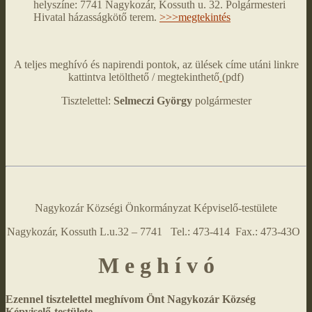
helyszíne: 7741 Nagykozár, Kossuth u. 32. Polgármesteri
Hivatal házasságkötő terem.
>>>megtekintés
A teljes meghívó és napirendi pontok, az ülések címe utáni linkre
kattintva letölthető / megtekinthető
(pdf)
Tisztelettel:
Selmeczi György
polgármester
Nagykozár Községi Önkormányzat Képviselő-testülete
Nagykozár, Kossuth L.u.32 – 7741 Tel.: 473-414 Fax.: 473-43O
M e g h í v ó
Ezennel tisztelettel meghívom Önt Nagykozár Község
Képviselő-testülete