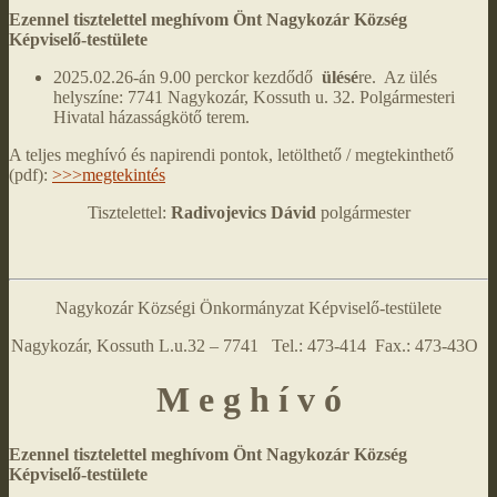
Ezennel tisztelettel meghívom Önt Nagykozár Község
Képviselő-testülete
2025.02.26-án 9.00 perckor kezdődő
ülésé
re. Az ülés
helyszíne: 7741 Nagykozár, Kossuth u. 32. Polgármesteri
Hivatal házasságkötő terem.
A teljes meghívó és napirendi pontok, letölthető / megtekinthető
(pdf):
>>>megtekintés
Tisztelettel:
Radivojevics Dávid
polgármester
Nagykozár Községi Önkormányzat Képviselő-testülete
Nagykozár, Kossuth L.u.32 – 7741 Tel.: 473-414 Fax.: 473-43O
M e g h í v ó
Ezennel tisztelettel meghívom Önt Nagykozár Község
Képviselő-testülete