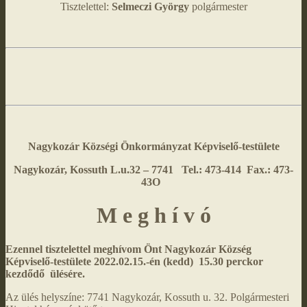
Tisztelettel:
Selmeczi György
polgármester
Nagykozár Községi Önkormányzat
Képviselő-testülete
Nagykozár, Kossuth L.u.32 – 7741 Tel.: 473-414 Fax.: 473-
43O
M e g h í v ó
Ezennel tisztelettel meghívom Önt Nagykozár Község
Képviselő-testülete 2022.02.15.-én (kedd) 15.30 perckor
kezdődő ülésére.
Az ülés helyszíne: 7741 Nagykozár, Kossuth u. 32. Polgármesteri