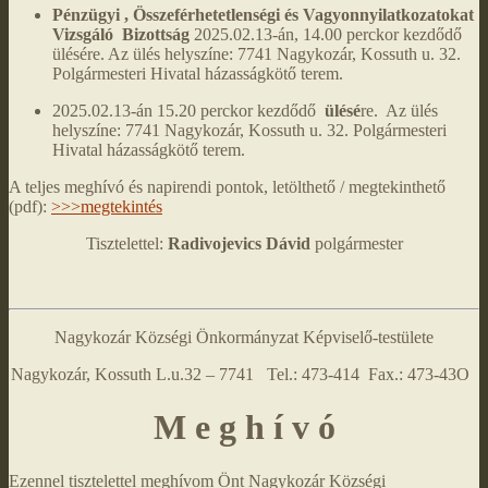
Pénzügyi , Összeférhetetlenségi és Vagyonnyilatkozatokat
Vizsgáló Bizottság
2025.02.13-án, 14.00 perckor kezdődő
ülésére. Az ülés helyszíne: 7741 Nagykozár, Kossuth u. 32.
Polgármesteri Hivatal házasságkötő terem.
2025.02.13-án 15.20 perckor kezdődő
ülésé
re. Az ülés
helyszíne: 7741 Nagykozár, Kossuth u. 32. Polgármesteri
Hivatal házasságkötő terem.
A teljes meghívó és napirendi pontok, letölthető / megtekinthető
(pdf):
>>>megtekintés
Tisztelettel:
Radivojevics Dávid
polgármester
Nagykozár Községi Önkormányzat Képviselő-testülete
Nagykozár, Kossuth L.u.32 – 7741 Tel.: 473-414 Fax.: 473-43O
M e g h í v ó
Ezennel tisztelettel meghívom Önt Nagykozár Községi