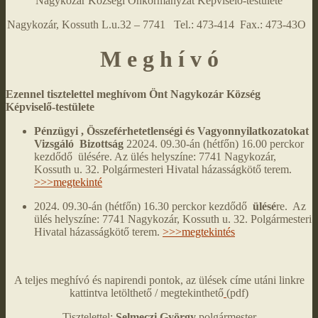
Nagykozár Községi Önkormányzat Képviselő-testülete
Nagykozár, Kossuth L.u.32 – 7741 Tel.: 473-414 Fax.: 473-43O
M e g h í v ó
Ezennel tisztelettel meghívom Önt Nagykozár Község
Képviselő-testülete
Pénzügyi , Összeférhetetlenségi és Vagyonnyilatkozatokat
Vizsgáló Bizottság
22024. 09.30-án (hétfőn) 16.00 perckor
kezdődő ülésére. Az ülés helyszíne: 7741 Nagykozár,
Kossuth u. 32. Polgármesteri Hivatal házasságkötő terem.
>>>megtekinté
2024. 09.30-án (hétfőn) 16.30 perckor kezdődő
ülésé
re. Az
ülés helyszíne: 7741 Nagykozár, Kossuth u. 32. Polgármesteri
Hivatal házasságkötő terem.
>>>megtekintés
A teljes meghívó és napirendi pontok, az ülések címe utáni linkre
kattintva letölthető / megtekinthető
(pdf)
Tisztelettel:
Selmeczi György
polgármester