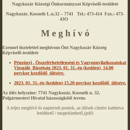
Nagykozár Községi Önkormányzat
Képviselő-testülete
Nagykozár, Kossuth L.u.32 – 7741 Tel.: 473-414 Fax.: 473-
43O
M e g h í v ó
Ezennel tisztelettel meghívom Önt Nagykozár Község
Képviselő-testülete
Pénzügyi , Összeférhetetlenségi és Vagyonnyilatkozatokat
Vizsgáló Bizottság
2023. 01. 31.-én (kedden) 14.00
perckor kezdődő ülésére.
2023. 01. 31.-én (kedden) 15.20 perckor kezdődő ülésére.
Az ülés helyszíne: 7741 Nagykozár, Kossuth u. 32.
Polgármesteri Hivatal házasságkötő terem.
A teljes meghívó és napirendi pontok, az ülések címére kattintva
letölthető / megtekinthető
(pdf)