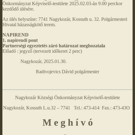
Önkormányzat Képviselő-testülete 2025.02.03-án 9.00 perckor
kezdődő ülésére.
Az ülés helyszíne: 7741 Nagykozár, Kossuth u. 32. Polgármesteri
Hivatal házasságkötő terem.
NAPIREND
1. napirendi pont
Partnerségi egyeztetés záró határozat meghozatala
Előadó : jegyző (tervezett időkeret 2 perc)
Nagykozár, 2025.01.30.
Radivojevics Dávid polgármester
Nagykozár Községi Önkormányzat Képviselő-testülete
Nagykozár, Kossuth L.u.32 – 7741 Tel.: 473-414 Fax.: 473-43O
M e g h í v ó