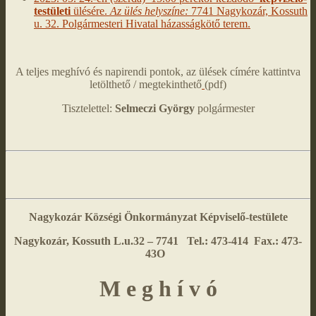
testületi
ülésére.
Az ülés helyszíne:
7741 Nagykozár, Kossuth
u. 32. Polgármesteri Hivatal házasságkötő terem.
A teljes meghívó és napirendi pontok, az ülések címére kattintva
letölthető / megtekinthető
(pdf)
Tisztelettel:
Selmeczi György
polgármester
Nagykozár Községi Önkormányzat
Képviselő-testülete
Nagykozár, Kossuth L.u.32 – 7741 Tel.: 473-414 Fax.: 473-
43O
M e g h í v ó