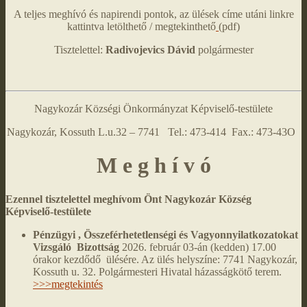
A teljes meghívó és napirendi pontok, az ülések címe utáni linkre
kattintva letölthető / megtekinthető
(pdf)
Tisztelettel:
Radivojevics Dávid
polgármester
Nagykozár Községi Önkormányzat Képviselő-testülete
Nagykozár, Kossuth L.u.32 – 7741 Tel.: 473-414 Fax.: 473-43O
M e g h í v ó
Ezennel tisztelettel meghívom Önt Nagykozár Község
Képviselő-testülete
Pénzügyi , Összeférhetetlenségi és Vagyonnyilatkozatokat
Vizsgáló Bizottság
2026. február 03-án (kedden) 17.00
órakor kezdődő ülésére. Az ülés helyszíne: 7741 Nagykozár,
Kossuth u. 32. Polgármesteri Hivatal házasságkötő terem.
>>>megtekintés