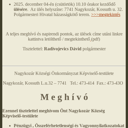
2025. december 04-én (csütörtök) 10.10 órakor kezdődő
ülésére
. Az ülés helyszíne: 7741 Nagykozár, Kossuth u. 32.
Polgármesteri Hivatal házasságkötő terem.
>>>megtekintés
A teljes meghívó és napirendi pontok, az ülések címe utáni linkre
kattintva letölthető / megtekinthető
(pdf)
Tisztelettel:
Radivojevics Dávid
polgármester
Nagykozár Községi Önkormányzat Képviselő-testülete
Nagykozár, Kossuth L.u.32 – 7741 Tel.: 473-414 Fax.: 473-43O
M e g h í v ó
Ezennel tisztelettel meghívom Önt Nagykozár Község
Képviselő-testülete
Pénzügyi , Összeférhetetlenségi és Vagyonnyilatkozatokat