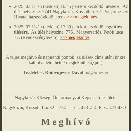
2025. 03.11-én (kedden) 16.45 perckor kezdődő
ülésére
. Az
ülés helyszíne: 7741 Nagykozár, Kossuth u. 32. Polgármesteri
Hivatal házasságkötő terem.
>>>megtekintés
2025. 03.11-én (kedden) 17.30 perckor kezdődő
együttes
ülésére
. Az ülés helyszíne: 7761 Magyarsarlós, Petőfi utca
72. (Rendezvényterem).
>>>megtekintés
A teljes meghívó és napirendi pontok, az ülések címe utáni linkre
kattintva letölthető / megtekinthető
(pdf)
Tisztelettel:
Radivojevics Dávid
polgármester
Nagykozár Községi Önkormányzat Képviselő-testülete
Nagykozár, Kossuth L.u.32 – 7741 Tel.: 473-414 Fax.: 473-43O
M e g h í v ó