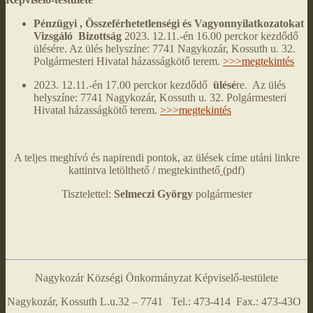
Pénzügyi , Összeférhetetlenségi és Vagyonnyilatkozatokat
Vizsgáló Bizottság
2023. 12.11.-én 16.00 perckor kezdődő
ülésére. Az ülés helyszíne: 7741 Nagykozár, Kossuth u. 32.
Polgármesteri Hivatal házasságkötő terem.
>>>megtekintés
2023. 12.11.-én 17.00 perckor kezdődő
ülésé
re. Az ülés
helyszíne: 7741 Nagykozár, Kossuth u. 32. Polgármesteri
Hivatal házasságkötő terem.
>>>megtekintés
A teljes meghívó és napirendi pontok, az ülések címe utáni linkre
kattintva letölthető / megtekinthető
(pdf)
Tisztelettel:
Selmeczi György
polgármester
Nagykozár Községi Önkormányzat Képviselő-testülete
Nagykozár, Kossuth L.u.32 – 7741 Tel.: 473-414 Fax.: 473-43O