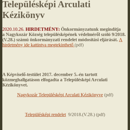
Településképi Arculati
Kézikönyv
2020.10.26.
HIRDETMÉNY:
Önkormányzatunk megindítja
a
Nagykozár Község településképének védelméről szóló
9/2018.
(V.28.) számú önkormányzati rendelet módosítási eljárását.
A
hirdetmény ide kattintva megtekinthető
(pdf)
A Képviselő-testület 2017. december 5.-én tartott
közmeghallgatáson elfogadta a Településképi Arculati
Kézikönyvet.
Nagykozár Településképi Arculati Kézikönyve
(pdf)
Településképi rendelet
9/2018.(V.28.) (pdf)