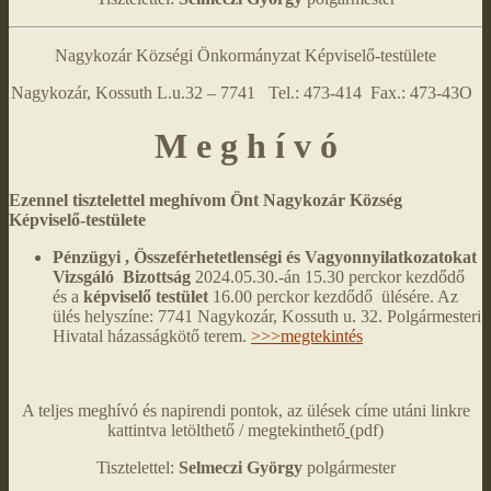
Nagykozár Községi Önkormányzat Képviselő-testülete
Nagykozár, Kossuth L.u.32 – 7741 Tel.: 473-414 Fax.: 473-43O
M e g h í v ó
Ezennel tisztelettel meghívom Önt Nagykozár Község
Képviselő-testülete
Pénzügyi , Összeférhetetlenségi és Vagyonnyilatkozatokat
Vizsgáló Bizottság
2024.05.30.-án 15.30 perckor kezdődő
és a
képviselő testület
16.00 perckor kezdődő ülésére. Az
ülés helyszíne: 7741 Nagykozár, Kossuth u. 32. Polgármesteri
Hivatal házasságkötő terem.
>>>megtekintés
A teljes meghívó és napirendi pontok, az ülések címe utáni linkre
kattintva letölthető / megtekinthető
(pdf)
Tisztelettel:
Selmeczi György
polgármester