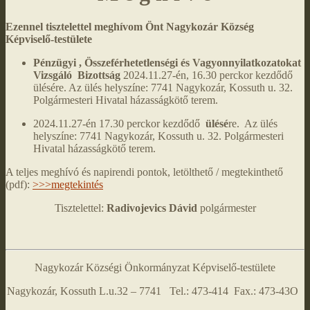
Ezennel tisztelettel meghívom Önt Nagykozár Község
Képviselő-testülete
Pénzügyi , Összeférhetetlenségi és Vagyonnyilatkozatokat
Vizsgáló Bizottság
2024.11.27-én, 16.30 perckor kezdődő
ülésére. Az ülés helyszíne: 7741 Nagykozár, Kossuth u. 32.
Polgármesteri Hivatal házasságkötő terem.
2024.11.27-én 17.30 perckor kezdődő
ülésé
re. Az ülés
helyszíne: 7741 Nagykozár, Kossuth u. 32. Polgármesteri
Hivatal házasságkötő terem.
A teljes meghívó és napirendi pontok, letölthető / megtekinthető
(pdf):
>>>megtekintés
Tisztelettel:
Radivojevics Dávid
polgármester
Nagykozár Községi Önkormányzat Képviselő-testülete
Nagykozár, Kossuth L.u.32 – 7741 Tel.: 473-414 Fax.: 473-43O