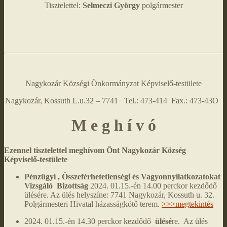
Tisztelettel:
Selmeczi György
polgármester
Nagykozár Községi Önkormányzat Képviselő-testülete
Nagykozár, Kossuth L.u.32 – 7741 Tel.: 473-414 Fax.: 473-43O
M e g h í v ó
Ezennel tisztelettel meghívom Önt Nagykozár Község
Képviselő-testülete
Pénzügyi , Összeférhetetlenségi és Vagyonnyilatkozatokat
Vizsgáló Bizottság
2024. 01.15.-én 14.00 perckor kezdődő
ülésére. Az ülés helyszíne: 7741 Nagykozár, Kossuth u. 32.
Polgármesteri Hivatal házasságkötő terem.
>>>megtekintés
2024. 01.15.-én 14.30 perckor kezdődő
ülésé
re. Az ülés