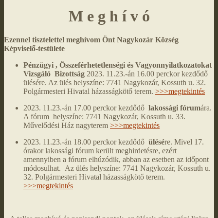
M e g h í v ó
Ezennel tisztelettel meghívom Önt Nagykozár Község
Képviselő-testülete
Pénzügyi , Összeférhetetlenségi és Vagyonnyilatkozatokat
Vizsgáló Bizottság
2023. 11.23.-án 16.00 perckor kezdődő
ülésére. Az ülés helyszíne: 7741 Nagykozár, Kossuth u. 32.
Polgármesteri Hivatal házasságkötő terem.
>>>megtekintés
2023. 11.23.-án 17.00 perckor kezdődő
lakossági fórum
ára.
A fórum helyszíne: 7741 Nagykozár, Kossuth u. 33.
Művelődési Ház nagyterem
>>>megtekintés
2023. 11.23.-án 18.00 perckor kezdődő
ülésé
re. Mivel 17.
órakor lakossági fórum került meghirdetésre, ezért
amennyiben a fórum elhúzódik, abban az esetben az időpont
módosulhat. Az ülés helyszíne: 7741 Nagykozár, Kossuth u.
32. Polgármesteri Hivatal házasságkötő terem.
>>>megtekintés