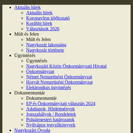
Aktuális hírek
Aktuális hírek
Koronavírus tájékozató
Korábbi hírek
Választások 2026
Múlt és Jelen
Múlt és Jelen
Nagykozár lakossága
Nagykozár története
Ügyintézés
Ügyintézés
Nagykozári Közös Önkormányzati Hivatal
Önkormányzat
Német Nemzetiségi Önkormányzat
Horvát Nemzetiségi Önkormányzat
Elektronikus ügyintézés
Dokumentumtár
Dokumentumtár
EP és Önkormányzati választás 2024
Adatlapok, Hírdetmények
Jogszabályok / Rendeletek
Polgármesteri határozatok
Nyilvános jegyzőkönyvek
Nagykozári Óvoda