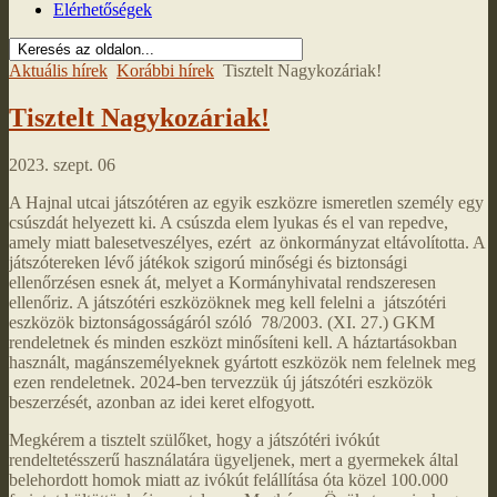
Elérhetőségek
Aktuális hírek
Korábbi hírek
Tisztelt Nagykozáriak!
Tisztelt Nagykozáriak!
2023. szept. 06
A Hajnal utcai játszótéren az egyik eszközre ismeretlen személy egy
csúszdát helyezett ki. A csúszda elem lyukas és el van repedve,
amely miatt balesetveszélyes, ezért az önkormányzat eltávolította. A
játszótereken lévő játékok szigorú minőségi és biztonsági
ellenőrzésen esnek át, melyet a Kormányhivatal rendszeresen
ellenőriz. A játszótéri eszközöknek meg kell felelni a játszótéri
eszközök biztonságosságáról szóló 78/2003. (XI. 27.) GKM
rendeletnek és minden eszközt minősíteni kell. A háztartásokban
használt, magánszemélyeknek gyártott eszközök nem felelnek meg
ezen rendeletnek. 2024-ben tervezzük új játszótéri eszközök
beszerzését, azonban az idei keret elfogyott.
Megkérem a tisztelt szülőket, hogy a játszótéri ivókút
rendeltetésszerű használatára ügyeljenek, mert a gyermekek által
belehordott homok miatt az ivókút felállítása óta közel 100.000