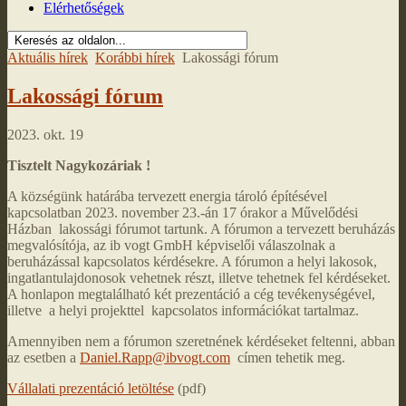
Elérhetőségek
Aktuális hírek
Korábbi hírek
Lakossági fórum
Lakossági fórum
2023. okt. 19
Tisztelt Nagykozáriak !
A községünk határába tervezett energia tároló építésével
kapcsolatban 2023. november 23.-án 17 órakor a Művelődési
Házban lakossági fórumot tartunk. A fórumon a tervezett beruházás
megvalósítója, az ib vogt GmbH képviselői válaszolnak a
beruházással kapcsolatos kérdésekre. A fórumon a helyi lakosok,
ingatlantulajdonosok vehetnek részt, illetve tehetnek fel kérdéseket.
A honlapon megtalálható két prezentáció a cég tevékenységével,
illetve a helyi projekttel kapcsolatos információkat tartalmaz.
Amennyiben nem a fórumon szeretnének kérdéseket feltenni, abban
az esetben a
Daniel.Rapp@ibvogt.com
címen tehetik meg.
Vállalati prezentáció letöltése
(pdf)