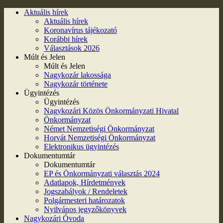
Aktuális hírek
Aktuális hírek
Koronavírus tájékozató
Korábbi hírek
Választások 2026
Múlt és Jelen
Múlt és Jelen
Nagykozár lakossága
Nagykozár története
Ügyintézés
Ügyintézés
Nagykozári Közös Önkormányzati Hivatal
Önkormányzat
Német Nemzetiségi Önkormányzat
Horvát Nemzetiségi Önkormányzat
Elektronikus ügyintézés
Dokumentumtár
Dokumentumtár
EP és Önkormányzati választás 2024
Adatlapok, Hírdetmények
Jogszabályok / Rendeletek
Polgármesteri határozatok
Nyilvános jegyzőkönyvek
Nagykozári Óvoda