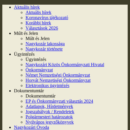
Aktuális hírek
Aktuális hírek
Koronavírus tájékozató
Korábbi hírek
Választások 2026
Múlt és Jelen
Múlt és Jelen
Nagykozár lakossága
Nagykozár története
Ügyintézés
Ügyintézés
Nagykozári Közös Önkormányzati Hivatal
Önkormányzat
Német Nemzetiségi Önkormányzat
Horvát Nemzetiségi Önkormányzat
Elektronikus ügyintézés
Dokumentumtár
Dokumentumtár
EP és Önkormányzati választás 2024
Adatlapok, Hírdetmények
Jogszabályok / Rendeletek
Polgármesteri határozatok
Nyilvános jegyzőkönyvek
Nagykozári Óvoda