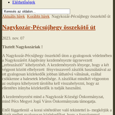
Elérhetőségek
Aktuális hírek
Korábbi hírek
Nagykozár-Pécsújhegy összekötő út
Nagykozár-Pécsújhegy összekötő út
2023. nov. 07
Tisztelt Nagykozáriak !
A Nagykozár-Pécsújhegy összekötő úton a gyalogosok védelmében
a Nagykozárért Alapítvány kezdeményezte úgynevezett
„zebrazászló” kihelyezését. A kezdeményezés lényege, hogy a két
végpont között elhelyezett fényvisszaverő zászlók használatával az
ott gyalogosan közlekedők jobban láthatóvá válnának, ezáltal
csökkenne a balesetek lehetősége. A zászlókat mindkét végponton
az oszlopra kihelyezett tárolóba kell visszahelyezni, hogy az
ellentétes irányba közlekedők is tudják használni.
A kezdeményezést mind a Nagykozár Községi Önkormányzat,
mind Pécs Megyei Jogú Város Önkormányzata támogatja.
Ettől függetlenül -a korai sötétedésre való tekintettel is- megkérjük a
közút mellett gyalogosan közlekedőket, hogy a forgalommal