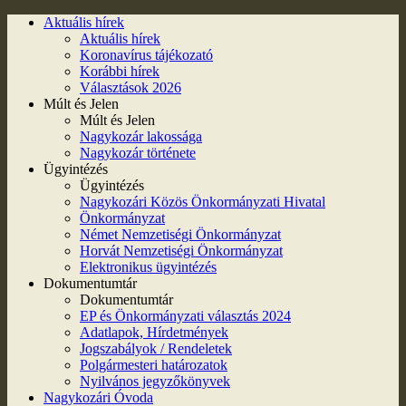
Aktuális hírek
Aktuális hírek
Koronavírus tájékozató
Korábbi hírek
Választások 2026
Múlt és Jelen
Múlt és Jelen
Nagykozár lakossága
Nagykozár története
Ügyintézés
Ügyintézés
Nagykozári Közös Önkormányzati Hivatal
Önkormányzat
Német Nemzetiségi Önkormányzat
Horvát Nemzetiségi Önkormányzat
Elektronikus ügyintézés
Dokumentumtár
Dokumentumtár
EP és Önkormányzati választás 2024
Adatlapok, Hírdetmények
Jogszabályok / Rendeletek
Polgármesteri határozatok
Nyilvános jegyzőkönyvek
Nagykozári Óvoda