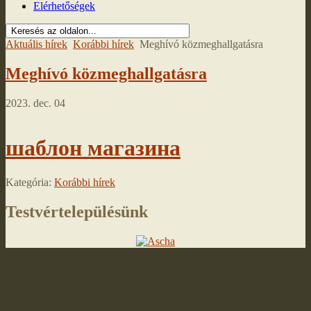
Elérhetőségek
Aktuális hírek
Korábbi hírek
Meghívó közmeghallgatásra
Meghívó közmeghallgatásra
2023. dec. 04
шаблон магазина
Kategória:
Korábbi hírek
Testvértelepülésünk