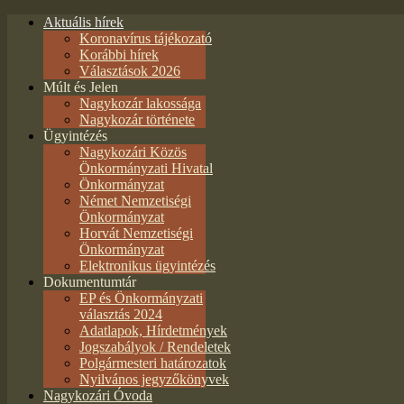
Aktuális hírek
Koronavírus tájékozató
Korábbi hírek
Választások 2026
Múlt és Jelen
Nagykozár lakossága
Nagykozár története
Ügyintézés
Nagykozári Közös
Önkormányzati Hivatal
Önkormányzat
Német Nemzetiségi
Önkormányzat
Horvát Nemzetiségi
Önkormányzat
Elektronikus ügyintézés
Dokumentumtár
EP és Önkormányzati
választás 2024
Adatlapok, Hírdetmények
Jogszabályok / Rendeletek
Polgármesteri határozatok
Nyilvános jegyzőkönyvek
Nagykozári Óvoda