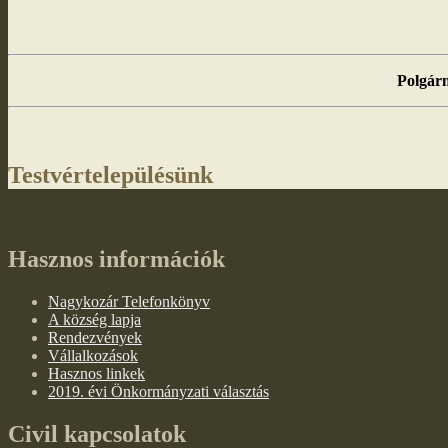
Polgárm
Testvértelepülésünk
Hasznos információk
Nagykozár Telefonkönyv
A község lapja
Rendezvények
Vállalkozások
Hasznos linkek
2019. évi Önkormányzati választás
Civil kapcsolatok