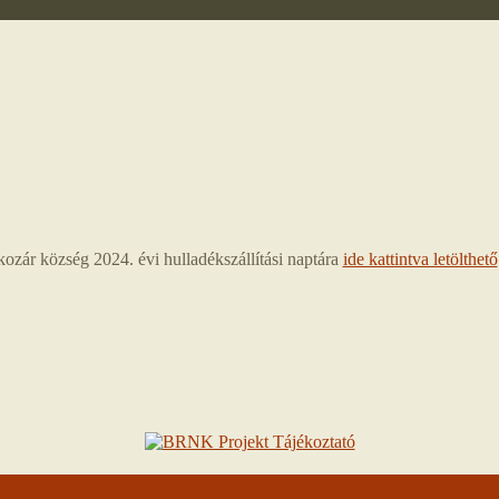
ozár község 2024. évi hulladékszállítási naptára
ide kattintva letölthető