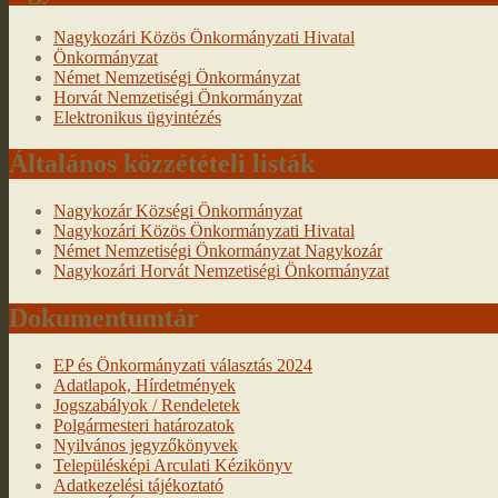
Nagykozári Közös Önkormányzati Hivatal
Önkormányzat
Német Nemzetiségi Önkormányzat
Horvát Nemzetiségi Önkormányzat
Elektronikus ügyintézés
Általános közzétételi listák
Nagykozár Községi Önkormányzat
Nagykozári Közös Önkormányzati Hivatal
Német Nemzetiségi Önkormányzat Nagykozár
Nagykozári Horvát Nemzetiségi Önkormányzat
Dokumentumtár
EP és Önkormányzati választás 2024
Adatlapok, Hírdetmények
Jogszabályok / Rendeletek
Polgármesteri határozatok
Nyilvános jegyzőkönyvek
Településképi Arculati Kézikönyv
Adatkezelési tájékoztató