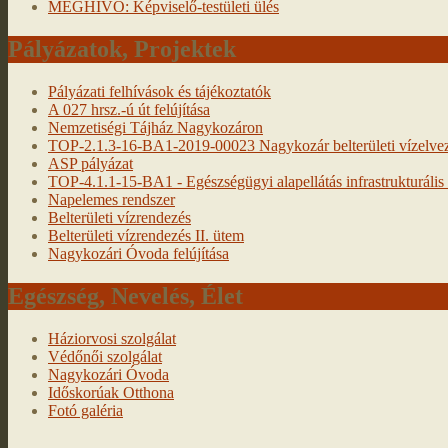
MEGHÍVÓ: Képviselő-testületi ülés
Pályázatok, Projektek
Pályázati felhívások és tájékoztatók
A 027 hrsz.-ú út felújítása
Nemzetiségi Tájház Nagykozáron
TOP-2.1.3-16-BA1-2019-00023 Nagykozár belterületi vízelveze
ASP pályázat
TOP-4.1.1-15-BA1 - Egészségügyi alapellátás infrastrukturális f
Napelemes rendszer
Belterületi vízrendezés
Belterületi vízrendezés II. ütem
Nagykozári Óvoda felújítása
Egészség, Nevelés, Élet
Háziorvosi szolgálat
Védőnői szolgálat
Nagykozári Óvoda
Időskorúak Otthona
Fotó galéria