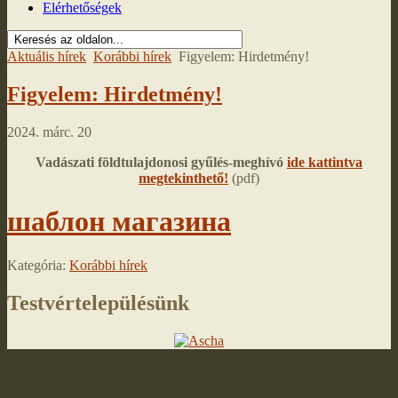
Elérhetőségek
Aktuális hírek
Korábbi hírek
Figyelem: Hirdetmény!
Figyelem: Hirdetmény!
2024. márc. 20
Vadászati földtulajdonosi gyűlés-meghívó
ide kattintva
megtekinthető!
(pdf)
шаблон магазина
Kategória:
Korábbi hírek
Testvértelepülésünk