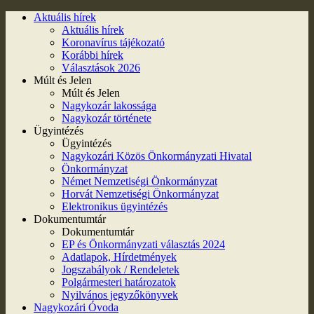
Aktuális hírek
Aktuális hírek
Koronavírus tájékozató
Korábbi hírek
Választások 2026
Múlt és Jelen
Múlt és Jelen
Nagykozár lakossága
Nagykozár története
Ügyintézés
Ügyintézés
Nagykozári Közös Önkormányzati Hivatal
Önkormányzat
Német Nemzetiségi Önkormányzat
Horvát Nemzetiségi Önkormányzat
Elektronikus ügyintézés
Dokumentumtár
Dokumentumtár
EP és Önkormányzati választás 2024
Adatlapok, Hírdetmények
Jogszabályok / Rendeletek
Polgármesteri határozatok
Nyilvános jegyzőkönyvek
Nagykozári Óvoda