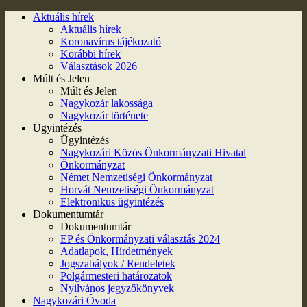
Aktuális hírek
Aktuális hírek
Koronavírus tájékozató
Korábbi hírek
Választások 2026
Múlt és Jelen
Múlt és Jelen
Nagykozár lakossága
Nagykozár története
Ügyintézés
Ügyintézés
Nagykozári Közös Önkormányzati Hivatal
Önkormányzat
Német Nemzetiségi Önkormányzat
Horvát Nemzetiségi Önkormányzat
Elektronikus ügyintézés
Dokumentumtár
Dokumentumtár
EP és Önkormányzati választás 2024
Adatlapok, Hírdetmények
Jogszabályok / Rendeletek
Polgármesteri határozatok
Nyilvános jegyzőkönyvek
Nagykozári Óvoda