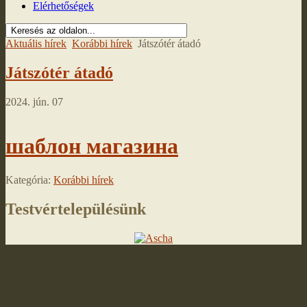
Elérhetőségek
Aktuális hírek
Korábbi hírek
Játszótér átadó
Játszótér átadó
2024. jún. 07
шаблон магазина
Kategória:
Korábbi hírek
Testvértelepülésünk