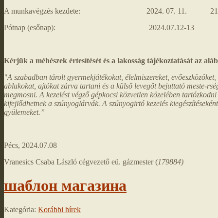
A munkavégzés kezdete: 2024. 07. 11. 21,00
Pótnap (esőnap): 2024.07.12-13
Kérjük a méhészek értesítését és a lakosság tájékoztatását az alá
"A szabadban tárolt gyermekjátékokat, élelmiszereket, evőeszközöket, a
ablakokat, ajtókat zárva tartani és a külső levegőt bejuttató meste-rsé
megmosni. A kezelést végző gépkocsi közvetlen közelében tartózkodni 
kifejlődhetnek a szúnyoglárvák. A szúnyogirtó kezelés kiegészítéseként
gyülemeket.”
Pécs, 2024.07.08
Vranesics Csaba László cégvezető eü. gázmester (
179884)
шаблон магазина
Kategória:
Korábbi hírek