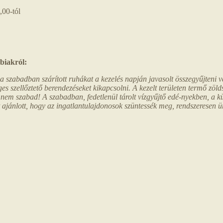
-tól
bbiakról:
 szabadban szárított ruhákat a kezelés napján javasolt összegyűjteni va
ges szellőztető berendezéseket kikapcsolni. A kezelt területen termő zöl
nem szabad! A szabadban, fedetlenül tárolt vízgyűjtő edé-nyekben, a k
 ajánlott, hogy az ingatlantulajdonosok szüntessék meg, rendszeresen ür