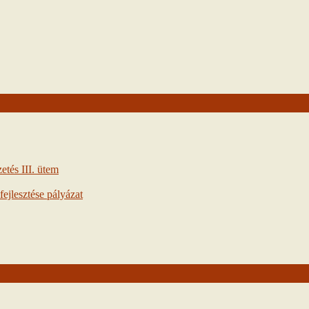
tés III. ütem
ejlesztése pályázat