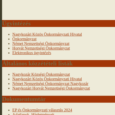
Ügyintézés
Nagykozári Közös Önkormányzati Hivatal
Önkormányzat
Német Nemzetiségi Önkormányzat
Horvát Nemzetiségi Önkormányzat
Elektronikus ügyintézés
Általános közzétételi listák
Nagykozár Községi Önkormányzat
Nagykozári Közös Önkormányzati Hivatal
Német Nemzetiségi Önkormányzat Nagykozár
Nagykozári Horvát Nemzetiségi Önkormányzat
Dokumentumtár
EP és Önkormányzati választás 2024
Adatlapok, Hírdetmények