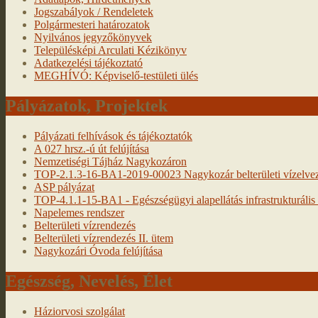
Jogszabályok / Rendeletek
Polgármesteri határozatok
Nyilvános jegyzőkönyvek
Településképi Arculati Kézikönyv
Adatkezelési tájékoztató
MEGHÍVÓ: Képviselő-testületi ülés
Pályázatok, Projektek
Pályázati felhívások és tájékoztatók
A 027 hrsz.-ú út felújítása
Nemzetiségi Tájház Nagykozáron
TOP-2.1.3-16-BA1-2019-00023 Nagykozár belterületi vízelveze
ASP pályázat
TOP-4.1.1-15-BA1 - Egészségügyi alapellátás infrastrukturális f
Napelemes rendszer
Belterületi vízrendezés
Belterületi vízrendezés II. ütem
Nagykozári Óvoda felújítása
Egészség, Nevelés, Élet
Háziorvosi szolgálat