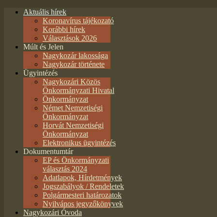
Aktuális hírek
Koronavírus tájékozató
Korábbi hírek
Választások 2026
Múlt és Jelen
Nagykozár lakossága
Nagykozár története
Ügyintézés
Nagykozári Közös
Önkormányzati Hivatal
Önkormányzat
Német Nemzetiségi
Önkormányzat
Horvát Nemzetiségi
Önkormányzat
Elektronikus ügyintézés
Dokumentumtár
EP és Önkormányzati
választás 2024
Adatlapok, Hírdetmények
Jogszabályok / Rendeletek
Polgármesteri határozatok
Nyilvános jegyzőkönyvek
Nagykozári Óvoda