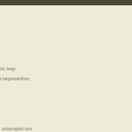
tem, hogy
megrendelésre,
nyogirtó szer