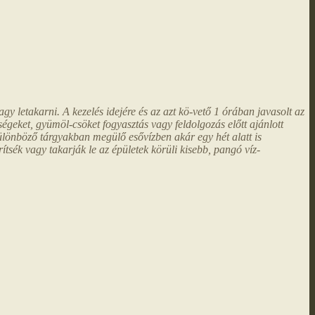
gy letakarni. A kezelés idejére és az azt kö-vető 1 órában javasolt az
dségeket, gyümöl-csöket fogyasztás vagy feldolgozás előtt ajánlott
ülönböző tárgyakban megülő esővízben akár egy hét alatt is
ítsék vagy takarják le az épületek körüli kisebb, pangó víz-