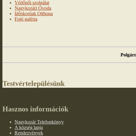
Védőnői szolgálat
Nagykozári Óvoda
Időskorúak Otthona
Fotó galéria
Polgárm
Testvértelepülésünk
Hasznos információk
Nagykozár Telefonkönyv
A község lapja
Rendezvények