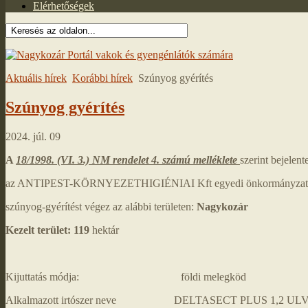
Elérhetőségek
Aktuális hírek
Korábbi hírek
Szúnyog gyérítés
Szúnyog gyérítés
2024. júl. 09
A
18/1998. (VI. 3.) NM rendelet 4. számú melléklete
szerint bejelen
az ANTIPEST-KÖRNYEZETHIGIÉNIAI Kft egyedi önkormányzati 
szúnyog-gyérítést végez az alábbi területen:
Nagykozár
Kezelt terület:
119
hektár
Kijuttatás módja: földi melegköd
Alkalmazott irtószer neve DELTASECT PLUS 1,2 ULV szú