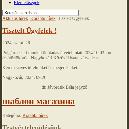
Elérhetőségek
Aktuális hírek
Korábbi hírek
Tisztelt Ügyfelek !
Tisztelt Ügyfelek !
2024. szept. 26
Polgármesteri munkakör átadás-átvétel miatt 2024.10.03.-án
(csütörtökön) a Nagykozári Közös Hivatal zárva lesz.
Kérem szíves türelmüket és megértésüket.
Nagykozár, 2024. 09.26.
dr. Jávorcsik Béla jegyző
шаблон магазина
Kategória:
Korábbi hírek
Testvértelepülésünk