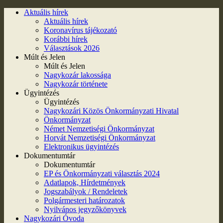
Aktuális hírek
Aktuális hírek
Koronavírus tájékozató
Korábbi hírek
Választások 2026
Múlt és Jelen
Múlt és Jelen
Nagykozár lakossága
Nagykozár története
Ügyintézés
Ügyintézés
Nagykozári Közös Önkormányzati Hivatal
Önkormányzat
Német Nemzetiségi Önkormányzat
Horvát Nemzetiségi Önkormányzat
Elektronikus ügyintézés
Dokumentumtár
Dokumentumtár
EP és Önkormányzati választás 2024
Adatlapok, Hírdetmények
Jogszabályok / Rendeletek
Polgármesteri határozatok
Nyilvános jegyzőkönyvek
Nagykozári Óvoda