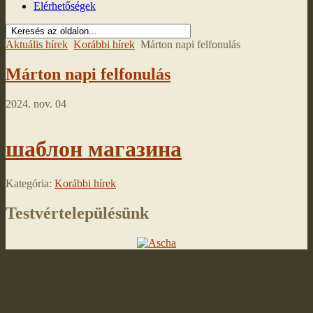
Elérhetőségek
Aktuális hírek
Korábbi hírek
Márton napi felfonulás
Márton napi felfonulás
2024. nov. 04
шаблон магазина
Kategória:
Korábbi hírek
Testvértelepülésünk