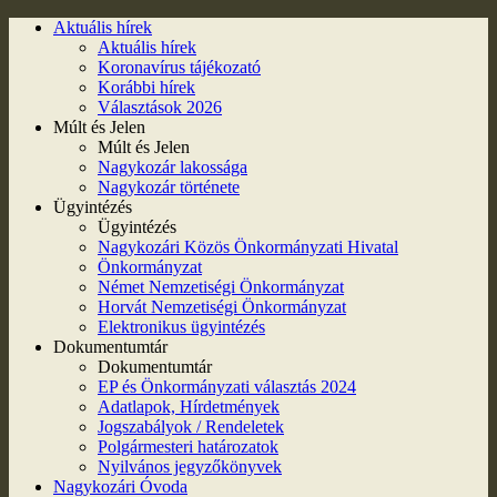
Aktuális hírek
Aktuális hírek
Koronavírus tájékozató
Korábbi hírek
Választások 2026
Múlt és Jelen
Múlt és Jelen
Nagykozár lakossága
Nagykozár története
Ügyintézés
Ügyintézés
Nagykozári Közös Önkormányzati Hivatal
Önkormányzat
Német Nemzetiségi Önkormányzat
Horvát Nemzetiségi Önkormányzat
Elektronikus ügyintézés
Dokumentumtár
Dokumentumtár
EP és Önkormányzati választás 2024
Adatlapok, Hírdetmények
Jogszabályok / Rendeletek
Polgármesteri határozatok
Nyilvános jegyzőkönyvek
Nagykozári Óvoda