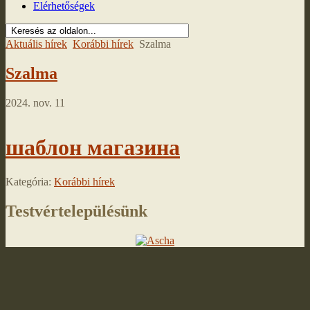
Elérhetőségek
Aktuális hírek
Korábbi hírek
Szalma
Szalma
2024. nov. 11
шаблон магазина
Kategória:
Korábbi hírek
Testvértelepülésünk