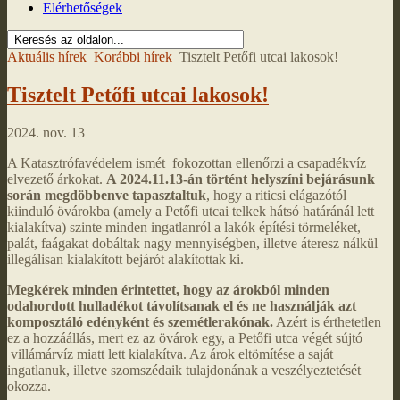
Elérhetőségek
Aktuális hírek
Korábbi hírek
Tisztelt Petőfi utcai lakosok!
Tisztelt Petőfi utcai lakosok!
2024. nov. 13
A Katasztrófavédelem ismét fokozottan ellenőrzi a csapadékvíz
elvezető árkokat.
A 2024.11.13-án történt helyszíni bejárásunk
során megdöbbenve tapasztaltuk
, hogy a riticsi elágazótól
kiinduló övárokba (amely a Petőfi utcai telkek hátsó határánál lett
kialakítva) szinte minden ingatlanról a lakók építési törmeléket,
palát, faágakat dobáltak nagy mennyiségben, illetve áteresz nálkül
illegálisan kialakított bejárót alakítottak ki.
Megkérek minden érintettet, hogy az árokból minden
odahordott hulladékot távolítsanak el és ne használják azt
komposztáló edényként és szemétlerakónak.
Azért is érthetetlen
ez a hozzáállás, mert ez az övárok egy, a Petőfi utca végét sújtó
villámárvíz miatt lett kialakítva. Az árok eltömítése a saját
ingatlanuk, illetve szomszédaik tulajdonának a veszélyeztetését
okozza.