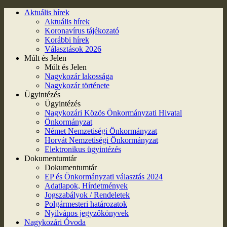
Aktuális hírek
Aktuális hírek
Koronavírus tájékozató
Korábbi hírek
Választások 2026
Múlt és Jelen
Múlt és Jelen
Nagykozár lakossága
Nagykozár története
Ügyintézés
Ügyintézés
Nagykozári Közös Önkormányzati Hivatal
Önkormányzat
Német Nemzetiségi Önkormányzat
Horvát Nemzetiségi Önkormányzat
Elektronikus ügyintézés
Dokumentumtár
Dokumentumtár
EP és Önkormányzati választás 2024
Adatlapok, Hírdetmények
Jogszabályok / Rendeletek
Polgármesteri határozatok
Nyilvános jegyzőkönyvek
Nagykozári Óvoda