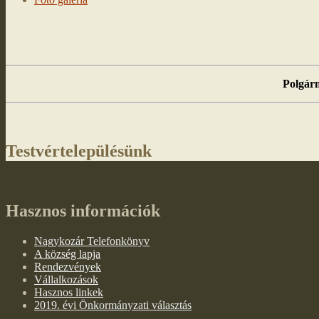
Polgárm
Testvértelepülésünk
Hasznos információk
Nagykozár Telefonkönyv
A község lapja
Rendezvények
Vállalkozások
Hasznos linkek
2019. évi Önkormányzati választás