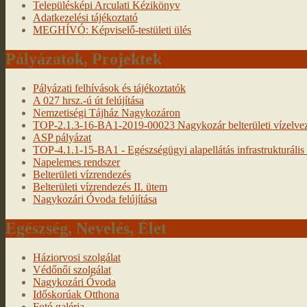
Településképi Arculati Kézikönyv
Adatkezelési tájékoztató
MEGHÍVÓ: Képviselő-testületi ülés
Pályázatok, Projektek
Pályázati felhívások és tájékoztatók
A 027 hrsz.-ú út felújítása
Nemzetiségi Tájház Nagykozáron
TOP-2.1.3-16-BA1-2019-00023 Nagykozár belterületi vízelveze
ASP pályázat
TOP-4.1.1-15-BA1 - Egészségügyi alapellátás infrastrukturális f
Napelemes rendszer
Belterületi vízrendezés
Belterületi vízrendezés II. ütem
Nagykozári Óvoda felújítása
Egészség, Nevelés, Élet
Háziorvosi szolgálat
Védőnői szolgálat
Nagykozári Óvoda
Időskorúak Otthona
Fotó galéria