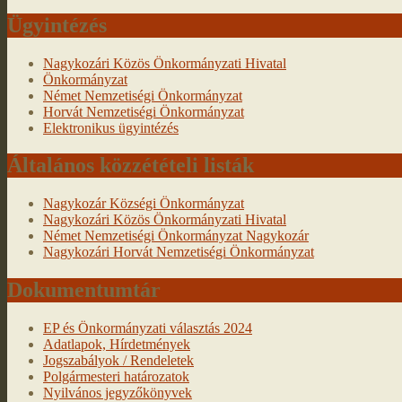
Ügyintézés
Nagykozári Közös Önkormányzati Hivatal
Önkormányzat
Német Nemzetiségi Önkormányzat
Horvát Nemzetiségi Önkormányzat
Elektronikus ügyintézés
Általános közzétételi listák
Nagykozár Községi Önkormányzat
Nagykozári Közös Önkormányzati Hivatal
Német Nemzetiségi Önkormányzat Nagykozár
Nagykozári Horvát Nemzetiségi Önkormányzat
Dokumentumtár
EP és Önkormányzati választás 2024
Adatlapok, Hírdetmények
Jogszabályok / Rendeletek
Polgármesteri határozatok
Nyilvános jegyzőkönyvek