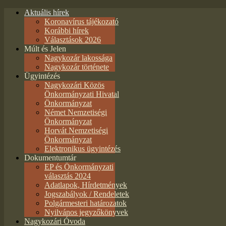
Aktuális hírek
Koronavírus tájékozató
Korábbi hírek
Választások 2026
Múlt és Jelen
Nagykozár lakossága
Nagykozár története
Ügyintézés
Nagykozári Közös
Önkormányzati Hivatal
Önkormányzat
Német Nemzetiségi
Önkormányzat
Horvát Nemzetiségi
Önkormányzat
Elektronikus ügyintézés
Dokumentumtár
EP és Önkormányzati
választás 2024
Adatlapok, Hírdetmények
Jogszabályok / Rendeletek
Polgármesteri határozatok
Nyilvános jegyzőkönyvek
Nagykozári Óvoda