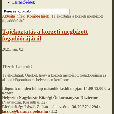
Elérhetőségek
Aktuális hírek
Korábbi hírek
Tájékoztatás a körzeti megbízott
fogadóórájáról
Tájékoztatás a körzeti megbízott
fogadóórájáról
2025. jan. 02
Tisztelt Lakosok!
Tájékoztatjuk Önöket, hogy a körzeti megbízott fogadóórájára az
alábbi időpontban és helyszínen kerül sor:
Időpont: minden hónap második keddi napján 14:00-15.00 óra
között
Helyszín:
Nagykozár Községi Önkormányzat Díszterme
(Nagykozár, Kossuth u. 32)
Elérhetőség:
László Zoltán
– főtörzsőr -
+36-70/379-1294 /
laszloz@baranya.police.hu
/ 112