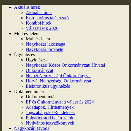
Aktuális hírek
Aktuális hírek
Koronavírus tájékozató
Korábbi hírek
Választások 2026
Múlt és Jelen
Múlt és Jelen
Nagykozár lakossága
Nagykozár története
Ügyintézés
Ügyintézés
Nagykozári Közös Önkormányzati Hivatal
Önkormányzat
Német Nemzetiségi Önkormányzat
Horvát Nemzetiségi Önkormányzat
Elektronikus ügyintézés
Dokumentumtár
Dokumentumtár
EP és Önkormányzati választás 2024
Adatlapok, Hírdetmények
Jogszabályok / Rendeletek
Polgármesteri határozatok
Nyilvános jegyzőkönyvek
Nagykozári Óvoda