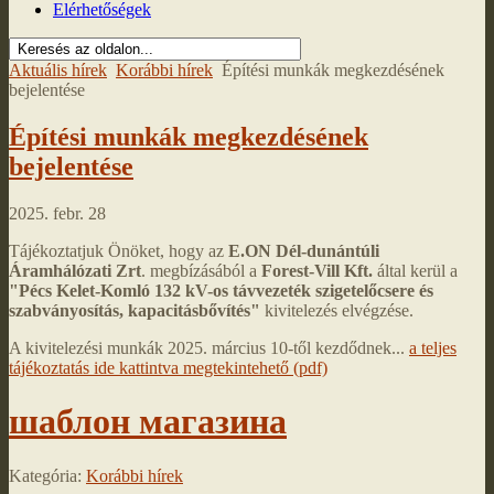
Elérhetőségek
Aktuális hírek
Korábbi hírek
Építési munkák megkezdésének
bejelentése
Építési munkák megkezdésének
bejelentése
2025. febr. 28
Tájékoztatjuk Önöket, hogy az
E.ON Dél-dunántúli
Áramhálózati Zrt
. megbízásából a
Forest-Vill Kft.
által kerül a
"Pécs Kelet-Komló 132 kV-os távvezeték szigetelőcsere és
szabványosítás, kapacitásbővítés"
kivitelezés elvégzése.
A kivitelezési munkák 2025. március 10-től kezdődnek...
a teljes
tájékoztatás ide kattintva megtekintehető (pdf)
шаблон магазина
Kategória:
Korábbi hírek