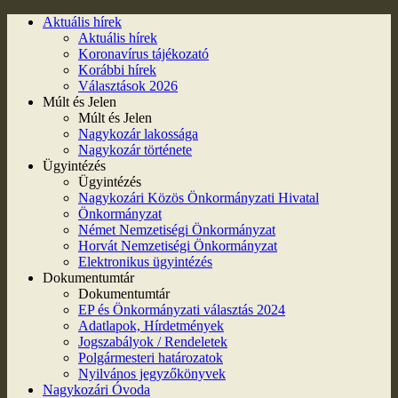
Aktuális hírek
Aktuális hírek
Koronavírus tájékozató
Korábbi hírek
Választások 2026
Múlt és Jelen
Múlt és Jelen
Nagykozár lakossága
Nagykozár története
Ügyintézés
Ügyintézés
Nagykozári Közös Önkormányzati Hivatal
Önkormányzat
Német Nemzetiségi Önkormányzat
Horvát Nemzetiségi Önkormányzat
Elektronikus ügyintézés
Dokumentumtár
Dokumentumtár
EP és Önkormányzati választás 2024
Adatlapok, Hírdetmények
Jogszabályok / Rendeletek
Polgármesteri határozatok
Nyilvános jegyzőkönyvek
Nagykozári Óvoda