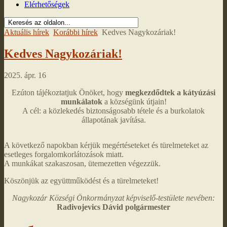
Elérhetőségek
Aktuális hírek
Korábbi hírek
Kedves Nagykozáriak!
Kedves Nagykozáriak!
2025. ápr. 16
Ezúton tájékoztatjuk Önöket, hogy
megkezdődtek a kátyúzási
munkálatok
a községünk útjain!
A cél: a közlekedés biztonságosabb tétele és a burkolatok
állapotának javítása.
A következő napokban kérjük megértéseteket és türelmeteket az
esetleges forgalomkorlátozások miatt.
A munkákat szakaszosan, ütemezetten végezzük.
Köszönjük az együttműködést és a türelmeteket!
Nagykozár Községi Önkormányzat képviselő-testülete nevében:
Radivojevics Dávid polgármester