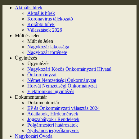
Aktuális hírek
Aktuális hírek
Koronavírus tájékozató
Korábbi hírek
Választások 2026
Múlt és Jelen
Múlt és Jelen
Nagykozár lakossága
Nagykozár története
Ügyintézés
Ügyintézés
Nagykozári Közös Önkormányzati Hivatal
Önkormányzat
Német Nemzetiségi Önkormányzat
Horvát Nemzetiségi Önkormányzat
Elektronikus ügyintézés
Dokumentumtár
Dokumentumtár
EP és Önkormányzati választás 2024
Adatlapok, Hírdetmények
Jogszabályok / Rendeletek
Polgármesteri határozatok
Nyilvános jegyzőkönyvek
Nagykozári Óvoda