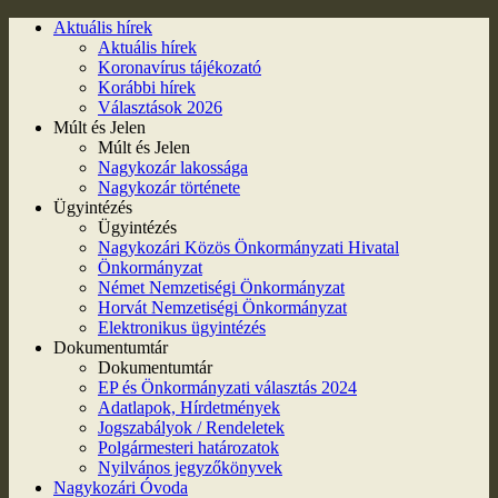
Aktuális hírek
Aktuális hírek
Koronavírus tájékozató
Korábbi hírek
Választások 2026
Múlt és Jelen
Múlt és Jelen
Nagykozár lakossága
Nagykozár története
Ügyintézés
Ügyintézés
Nagykozári Közös Önkormányzati Hivatal
Önkormányzat
Német Nemzetiségi Önkormányzat
Horvát Nemzetiségi Önkormányzat
Elektronikus ügyintézés
Dokumentumtár
Dokumentumtár
EP és Önkormányzati választás 2024
Adatlapok, Hírdetmények
Jogszabályok / Rendeletek
Polgármesteri határozatok
Nyilvános jegyzőkönyvek
Nagykozári Óvoda