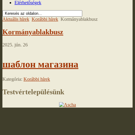
Elérhetőségek
Aktuális hírek
Korábbi hírek
Kormányablakbusz
Kormányablakbusz
2025. jún. 26
шаблон магазина
Kategória:
Korábbi hírek
Testvértelepülésünk