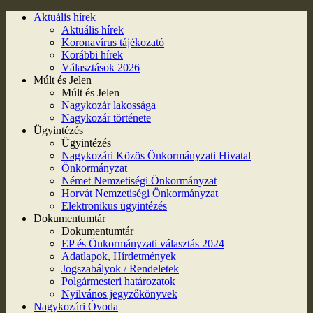
Aktuális hírek
Aktuális hírek
Koronavírus tájékozató
Korábbi hírek
Választások 2026
Múlt és Jelen
Múlt és Jelen
Nagykozár lakossága
Nagykozár története
Ügyintézés
Ügyintézés
Nagykozári Közös Önkormányzati Hivatal
Önkormányzat
Német Nemzetiségi Önkormányzat
Horvát Nemzetiségi Önkormányzat
Elektronikus ügyintézés
Dokumentumtár
Dokumentumtár
EP és Önkormányzati választás 2024
Adatlapok, Hírdetmények
Jogszabályok / Rendeletek
Polgármesteri határozatok
Nyilvános jegyzőkönyvek
Nagykozári Óvoda