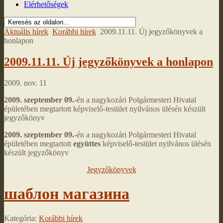
Elérhetőségek
Aktuális hírek
Korábbi hírek
2009.11.11. Új jegyzőkönyvek a
honlapon
2009.11.11. Új jegyzőkönyvek a honlapon
2009. nov. 11
2009. szeptember 09.
-én a nagykozári Polgármesteri Hivatal
épületében megtartott képviselő-testület nyilvános ülésén készült
jegyzőkönyv
2009. szeptember 09.
-én a nagykozári Polgármesteri Hivatal
épületében megtartott
együttes
képviselő-testület nyilvános ülésén
készült jegyzőkönyv
Jegyzőkönyvek
шаблон магазина
Kategória:
Korábbi hírek