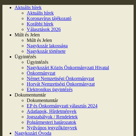
Aktuális hírek
Aktuális hírek
Koronavírus tájékozató
Korábbi hírek
Választások 2026
Múlt és Jelen
Múlt és Jelen
Nagykozár lakossága
Nagykozár története
Ügyintézés
Ügyintézés
Nagykozári Közös Önkormányzati Hivatal
Önkormányzat
Német Nemzetiségi Önkormányzat
Horvát Nemzetiségi Önkormányzat
Elektronikus ügyintézés
Dokumentumtár
Dokumentumtár
EP és Önkormányzati választás 2024
Adatlapok, Hírdetmények
Jogszabályok / Rendeletek
Polgármesteri határozatok
Nyilvános jegyzőkönyvek
Nagykozári Óvoda