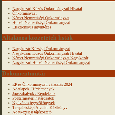
Nagykozári Közös Önkormányzati Hivatal
Önkormányzat
Német Nemzetiségi Önkormányzat
Horvát Nemzetiségi Önkormányzat
Elektronikus ügyintézés
Általános közzétételi listák
Nagykozár Községi Önkormányzat
Nagykozári Közös Önkormányzati Hivatal
Német Nemzetiségi Önkormányzat Nagykozár
Nagykozári Horvát Nemzetiségi Önkormányzat
Dokumentumtár
EP és Önkormányzati választás 2024
Adatlapok, Hírdetmények
Jogszabályok / Rendeletek
Polgármesteri határozatok
Nyilvános jegyzőkönyvek
Településképi Arculati Kézikönyv
Adatkezelési tájékoztató