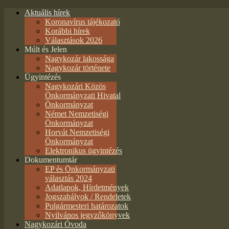
Aktuális hírek
Koronavírus tájékozató
Korábbi hírek
Választások 2026
Múlt és Jelen
Nagykozár lakossága
Nagykozár története
Ügyintézés
Nagykozári Közös
Önkormányzati Hivatal
Önkormányzat
Német Nemzetiségi
Önkormányzat
Horvát Nemzetiségi
Önkormányzat
Elektronikus ügyintézés
Dokumentumtár
EP és Önkormányzati
választás 2024
Adatlapok, Hírdetmények
Jogszabályok / Rendeletek
Polgármesteri határozatok
Nyilvános jegyzőkönyvek
Nagykozári Óvoda