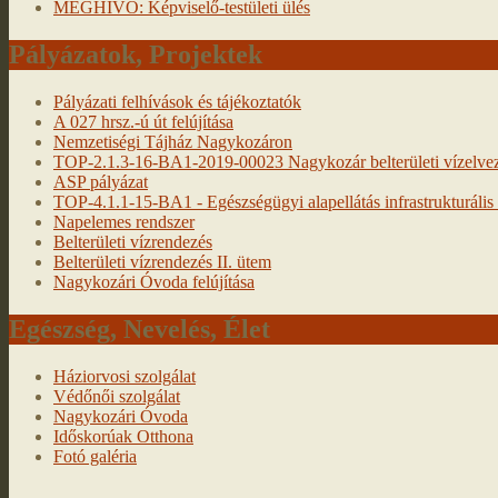
MEGHÍVÓ: Képviselő-testületi ülés
Pályázatok, Projektek
Pályázati felhívások és tájékoztatók
A 027 hrsz.-ú út felújítása
Nemzetiségi Tájház Nagykozáron
TOP-2.1.3-16-BA1-2019-00023 Nagykozár belterületi vízelveze
ASP pályázat
TOP-4.1.1-15-BA1 - Egészségügyi alapellátás infrastrukturális f
Napelemes rendszer
Belterületi vízrendezés
Belterületi vízrendezés II. ütem
Nagykozári Óvoda felújítása
Egészség, Nevelés, Élet
Háziorvosi szolgálat
Védőnői szolgálat
Nagykozári Óvoda
Időskorúak Otthona
Fotó galéria