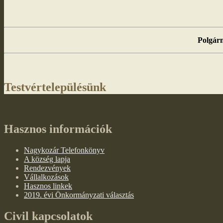
Polgárm
Testvértelepülésünk
Hasznos információk
Nagykozár Telefonkönyv
A község lapja
Rendezvények
Vállalkozások
Hasznos linkek
2019. évi Önkormányzati választás
Civil kapcsolatok