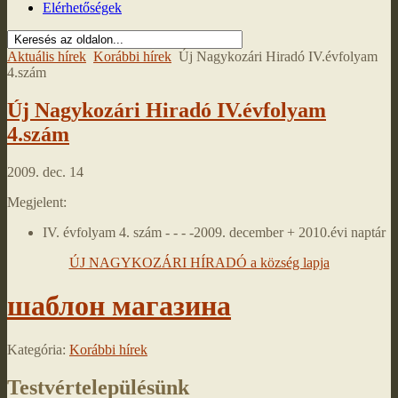
Elérhetőségek
Aktuális hírek
Korábbi hírek
Új Nagykozári Hiradó IV.évfolyam
4.szám
Új Nagykozári Hiradó IV.évfolyam
4.szám
2009. dec. 14
Megjelent:
IV. évfolyam 4. szám - - - -2009. december + 2010.évi naptár
ÚJ NAGYKOZÁRI HÍRADÓ a község lapja
шаблон магазина
Kategória:
Korábbi hírek
Testvértelepülésünk