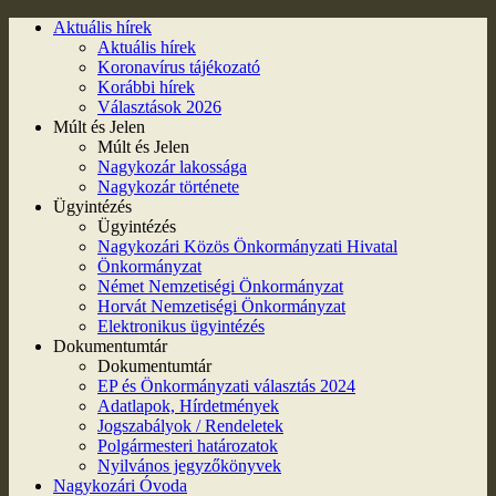
Aktuális hírek
Aktuális hírek
Koronavírus tájékozató
Korábbi hírek
Választások 2026
Múlt és Jelen
Múlt és Jelen
Nagykozár lakossága
Nagykozár története
Ügyintézés
Ügyintézés
Nagykozári Közös Önkormányzati Hivatal
Önkormányzat
Német Nemzetiségi Önkormányzat
Horvát Nemzetiségi Önkormányzat
Elektronikus ügyintézés
Dokumentumtár
Dokumentumtár
EP és Önkormányzati választás 2024
Adatlapok, Hírdetmények
Jogszabályok / Rendeletek
Polgármesteri határozatok
Nyilvános jegyzőkönyvek
Nagykozári Óvoda